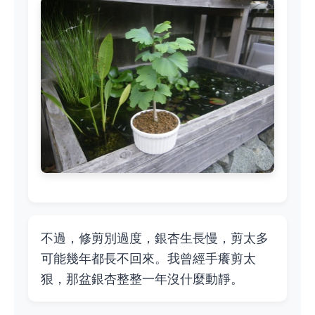
不過，修剪別過度，銀杏生長慢，剪太多
可能幾年都長不回來。我曾經手癢剪太
狠，那盆銀杏整整一年沒什麼動靜。