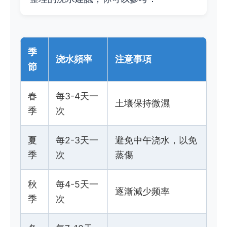
季
浇水頻率
注意事項
節
春
每3-4天一
土壤保持微濕
季
次
夏
每2-3天一
避免中午浇水，以免
季
次
蒸傷
秋
每4-5天一
逐漸減少频率
季
次