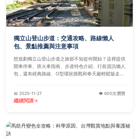
獨立山登山步道：交通攻略、路線懶人
包、景點推薦與注意事項
想規劃獨立山登山步道之旅卻不知從何開始？這裡提供
開車停車、搭火車指南、步道特色介紹、行前資訊懶人
包，還有經典路線、O型環狀挑戰和奉天巖輕鬆版走
法。附近景點如竹崎親水公園、阿拔泉山步道與太平雲
梯，加上必備裝備清單、資深提醒和常見問答，助您輕
📅 2025-11-27
👁️ 600次瀏覽
鬆征服登山旅程！
繼續閱讀