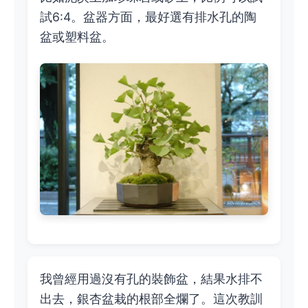
試6:4。盆器方面，最好選有排水孔的陶
盆或塑料盆。
我曾經用過沒有孔的裝飾盆，結果水排不
出去，銀杏盆栽的根部全爛了。這次教訓