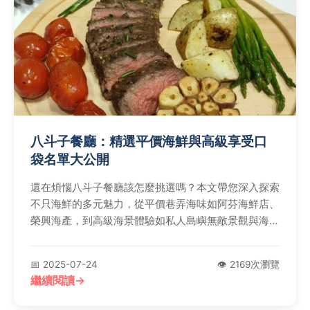
八斗子餐廳：精選平價海鮮與高級享受口
袋名單大公開
還在煩惱八斗子餐廳該怎麼挑選嗎？本文帶您深入探索
不只海鮮的多元魅力，從平價巷弄海味如阿芬海鮮店、
榮興海產，到高級海景體驗如私人島嶼無敵景觀與海之
鮇頂級火鍋，並分享挑選技巧與常見問答，讓您輕鬆規
劃完美美食之旅！
📅 2025-07-24
👁️ 2169次瀏覽
繼續閱讀