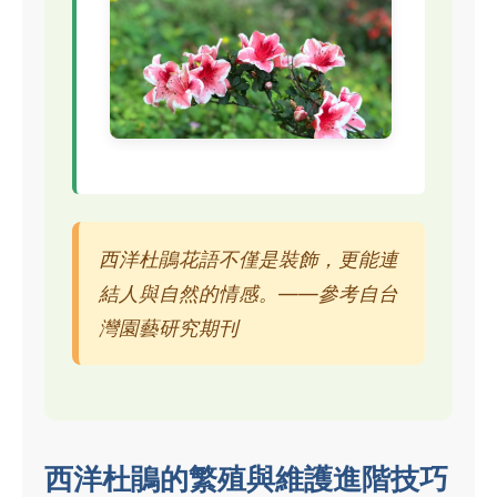
西洋杜鵑花語不僅是裝飾，更能連
結人與自然的情感。——參考自台
灣園藝研究期刊
西洋杜鵑的繁殖與維護進階技巧