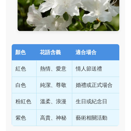
顏色
花語含義
適合場合
紅色
熱情、愛意
情人節送禮
白色
純潔、尊敬
婚禮或正式場合
粉紅色
溫柔、浪漫
生日或紀念日
紫色
高貴、神秘
藝術相關活動