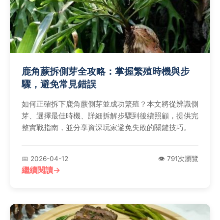
鹿角蕨拆側芽全攻略：掌握繁殖時機與步
驟，避免常見錯誤
如何正確拆下鹿角蕨側芽並成功繁殖？本文將從辨識側
芽、選擇最佳時機、詳細拆解步驟到後續照顧，提供完
整實戰指南，並分享資深玩家避免失敗的關鍵技巧。
📅 2026-04-12
👁️ 791次瀏覽
繼續閱讀