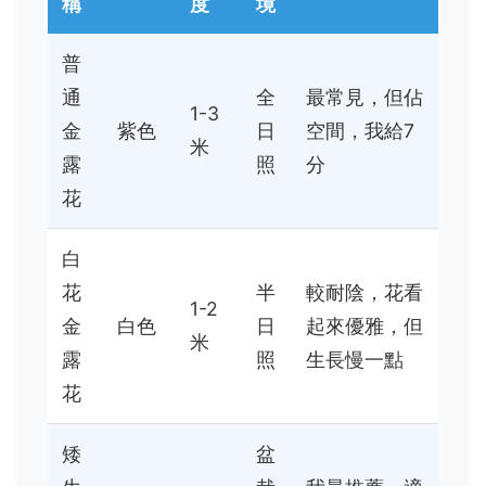
稱
度
境
普
通
全
最常見，但佔
1-3
金
紫色
日
空間，我給7
米
露
照
分
花
白
花
半
較耐陰，花看
1-2
金
白色
日
起來優雅，但
米
露
照
生長慢一點
花
矮
盆