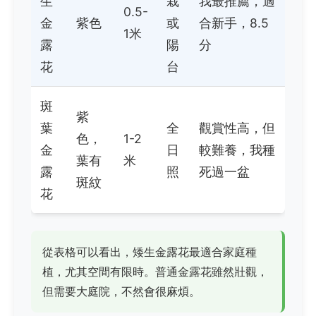
生
栽
我最推薦，適
0.5-
金
紫色
或
合新手，8.5
1米
露
陽
分
花
台
斑
紫
葉
全
觀賞性高，但
色，
1-2
金
日
較難養，我種
葉有
米
露
照
死過一盆
斑紋
花
從表格可以看出，矮生金露花最適合家庭種
植，尤其空間有限時。普通金露花雖然壯觀，
但需要大庭院，不然會很麻煩。