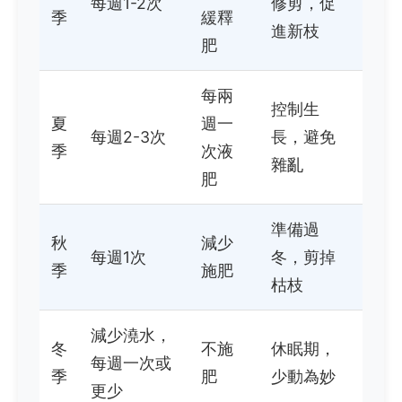
每週1-2次
修剪，促
季
緩釋
進新枝
肥
每兩
控制生
夏
週一
每週2-3次
長，避免
季
次液
雜亂
肥
準備過
秋
減少
每週1次
冬，剪掉
季
施肥
枯枝
減少澆水，
冬
不施
休眠期，
每週一次或
季
肥
少動為妙
更少