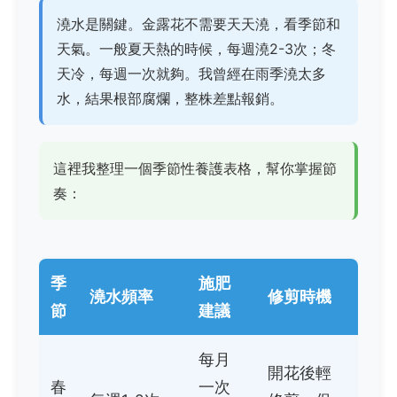
澆水是關鍵。金露花不需要天天澆，看季節和
天氣。一般夏天熱的時候，每週澆2-3次；冬
天冷，每週一次就夠。我曾經在雨季澆太多
水，結果根部腐爛，整株差點報銷。
這裡我整理一個季節性養護表格，幫你掌握節
奏：
季
施肥
澆水頻率
修剪時機
節
建議
每月
開花後輕
春
一次