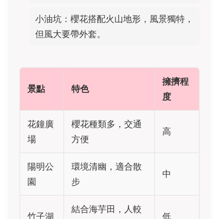
小油坑：櫻花搭配火山地形，風景獨特，
但風大要帶外套。
擁擠程
景點
特色
度
花鐘廣
櫻花種類多，交通
高
場
方便
陽明公
環境清幽，適合散
中
園
步
結合海芋田，人較
竹子湖
低