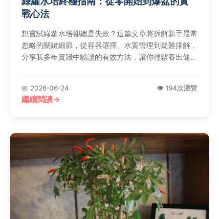
綠蘿水培終極指南：從零開始到爆盆的實
戰心法
想嘗試綠蘿水培卻總是失敗？這篇文章將拆解新手最常
忽略的關鍵細節，從容器選擇、水質管理到疑難排解，
分享我多年實踐中驗證的有效方法，讓你輕鬆養出健康
茂盛的水培綠蘿。
📅 2026-06-24
👁️ 194次瀏覽
繼續閱讀