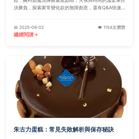
始，醃料如魔法陣般畫龍點睛，火候與時間的溫柔掌控
決勝負，探索家常變化款的無限創意，還有Q&A快速
診斷常見疑難雜症。跟著這篇指南，輕鬆掌握蒸排骨精
髓，成為廚房達人！
📅 2025-09-02
👁️ 1154次瀏覽
繼續閱讀
朱古力蛋糕：常見失敗解析與保存秘訣