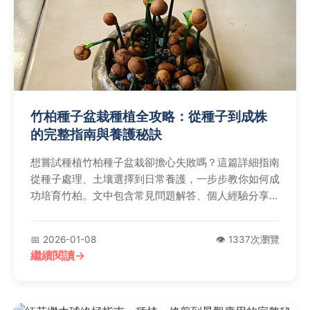
竹柏種子盆栽種植全攻略：從種子到成株
的完整指南與養護秘訣
想嘗試種植竹柏種子盆栽卻擔心失敗嗎？這篇詳細指南
從種子處理、土壤選擇到日常養護，一步步教你如何成
功培育竹柏。文中包含常見問題解答、個人經驗分享和
權威外鏈，解決所有種植疑難，讓新手也能輕鬆享受綠
意生活。
📅 2026-01-08
👁️ 1337次瀏覽
繼續閱讀