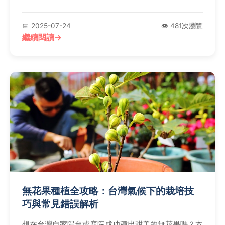
園、國立科學工藝博物館、國立海洋生物博物館、小叮
噹科學主題樂園、奇美博物館及宜蘭傳藝園區等多元景
📅 2025-07-24
👁️ 481次瀏覽
點，提供寓教於樂的體驗，讓全家大小輕鬆規劃完美行
繼續閱讀
程！
無花果種植全攻略：台灣氣候下的栽培技
巧與常見錯誤解析
想在台灣自家陽台或庭院成功種出甜美的無花果嗎？本