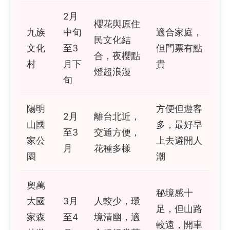
2月
櫻花與原住
九族
中旬
適合家庭，
民文化結
文化
至3
但門票有點
合，夜櫻點
村
月下
貴
燈超浪漫
旬
陽明
方便但遊客
2月
離台北近，
山國
多，最好早
至3
交通方便，
家公
上去避開人
月
花種多樣
園
潮
奧萬
秘境感十
大國
3月
人較少，環
足，但山路
家森
至4
境清幽，適
較遠，開車