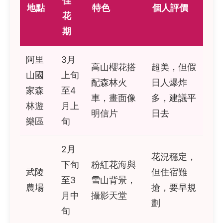
佳
地點
特色
個人評價
花
期
阿里
3月
高山櫻花搭
超美，但假
山國
上旬
配森林火
日人爆炸
家森
至4
車，畫面像
多，建議平
林遊
月上
明信片
日去
樂區
旬
2月
花況穩定，
下旬
粉紅花海與
武陵
但住宿難
至3
雪山背景，
農場
搶，要早規
月中
攝影天堂
劃
旬