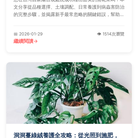
文分享從品種選擇、土壤調配、日常養護到病蟲害防治
的完整步驟，並揭露新手最常忽略的關鍵錯誤，幫助你
避開地雷、提高收成率。
📅 2026-01-29
👁️ 1514次瀏覽
繼續閱讀
洞洞蔓綠絨養護全攻略：從光照到施肥，