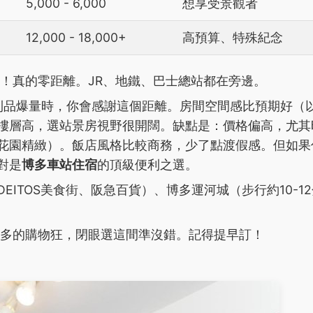
5,000 - 6,000
想享受景觀者
12,000 - 18,000+
高預算、特殊紀念
！真的零距離。JR、地鐵、巴士總站都在旁邊。
利品爆量時，你會感謝這個距離。房間空間感比預期好（
樓層高，選站景房視野很開闊。缺點是：價格偏高，尤其
花園精緻）。飯店風格比較商務，少了點渡假感。但如果
對是
博多車站住宿
的頂級便利之選。
DEITOS美食街、阪急百貨）、博多運河城（步行約10-1
多的購物狂，閉眼選這間準沒錯。記得提早訂！