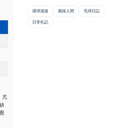
‌環球漫遊
風味人間
毛球日記
日常札記
，尤
缺
覺