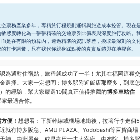
航空票務產業多年，專精於行程規劃邏輯與旅遊成本控管。現在
的敏感度轉化為一張張精確的交通票券比價表與深度旅行攻略。
，而是在有限的預算內，透過精準的資訊落差，換取最深刻的文
誇的打卡詞彙，只有我代你親身踩點後的真實反饋與在地觀察。
認為選對住宿點，旅程就成功了一半！尤其在福岡這種
金選擇。大家一定想問：博多駅附近飯店那麼多，到底
）的經驗，幫大家嚴選10間真正值得推薦的
博多車站住
哪家最適合你。
超方便
！想想看：下新幹線或機場地鐵後，拉著行李走個5
近就有博多阪急、AMU PLAZA、Yodobashi等百貨商場
天神、中洲屋台、或是搭巴士去太宰府、由布院，博多