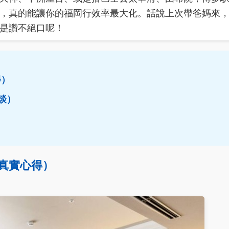
，真的能讓你的福岡行效率最大化。話說上次帶爸媽來
是讚不絕口呢！
得）
談）
真實心得）