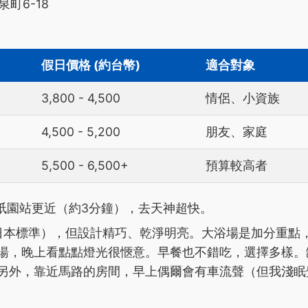
泉町6-18
假日價格 (約台幣)
適合對象
3,800 - 4,500
情侶、小資族
4,500 - 5,200
朋友、家庭
5,500 - 6,500+
預算較高者
祇園站更近（約3分鐘），去天神超快。
日本標準），但設計精巧、乾淨明亮。大浴場是加分重點
湯，晚上看點點燈光很愜意。早餐也不錯吃，選擇多樣。
另外，靠近馬路的房間，早上偶爾會有車流聲（但我淺眠