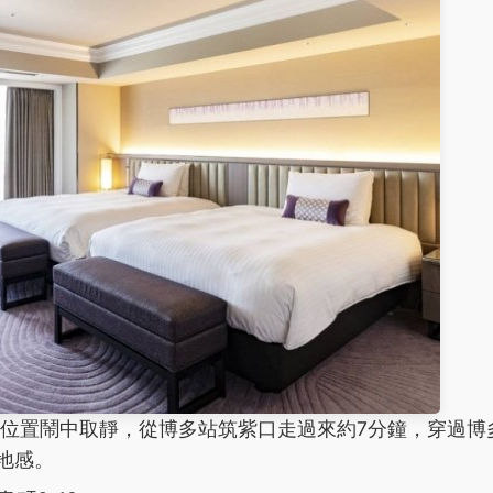
位置鬧中取靜，從博多站筑紫口走過來約7分鐘，穿過博
地感。