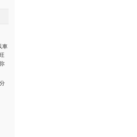
以車
旺
你
2分