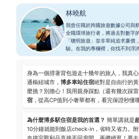
林曉航
我曾任職於跨國旅遊數據公司與
全職環球旅行者，將過去對數字
「聰明旅遊」並非單純追求廉價
驗。在我的專欄裡，你找不到浮
身為一個揹著背包遊走十幾年的旅人，我真心
通樞紐城市，
博多車站住宿
絕對是自由行的黃
麼挑？別擔心！我用親身踩點（還有幾次踩雷
宿
，從高CP值到小奢華都有，看完保證秒懂
為什麼博多駅住宿是我的首選？
簡單講就是
10分鐘就能到飯店check-in，省時又省力。附
血拼完戰利品直接丟回房間，再繼續逛！要去