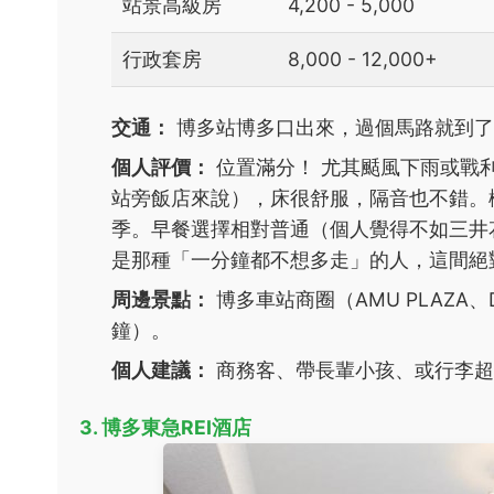
站景高級房
4,200 - 5,000
行政套房
8,000 - 12,000+
交通：
博多站博多口出來，過個馬路就到了
個人評價：
位置滿分！ 尤其颳風下雨或戰
站旁飯店來說），床很舒服，隔音也不錯。
季。早餐選擇相對普通（個人覺得不如三井
是那種「一分鐘都不想多走」的人，這間絕
周邊景點：
博多車站商圈（AMU PLAZA、
鐘）。
個人建議：
商務客、帶長輩小孩、或行李超
3. 博多東急REI酒店