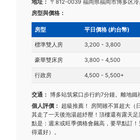
地址：
〒812-0039 福岡県福岡市博多区冷
房型與價格：
房型
平日價格 (約台幣)
標準雙人房
3,200 - 3,800
豪華雙床房
3,800 - 4,500
行政房
4,500 - 5,500+
交通：
博多站筑紫口步行約7分鐘。離地鐵
個人評價：
超級推薦！ 房間雖不算超大（
其走了一天後泡湯超紓壓！頂樓還有露天足
點是：週末或旺季價格會飆高，要早點訂！
得還好）。