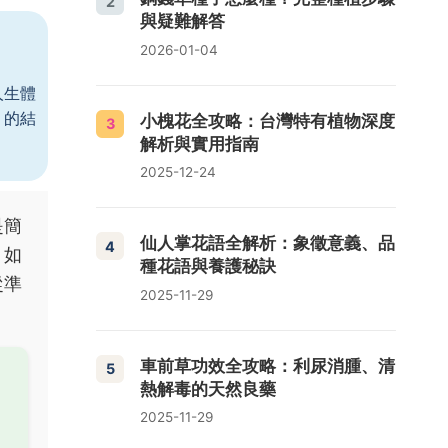
2
與疑難解答
2026-01-04
人生體
」的結
小槐花全攻略：台灣特有植物深度
3
解析與實用指南
2025-12-24
是簡
仙人掌花語全解析：象徵意義、品
4
。如
種花語與養護秘訣
從準
2025-11-29
車前草功效全攻略：利尿消腫、清
5
熱解毒的天然良藥
2025-11-29