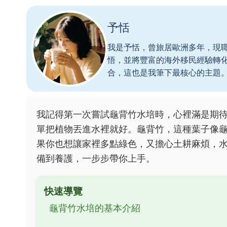
予恬
我是予恬，曾旅居歐洲多年，現
悟，並將豐富的海外移民經驗轉
合，這也是我筆下最核心的主題
我記得第一次嘗試龜背竹水培時，心裡滿是期
單把植物丟進水裡就好。龜背竹，這種葉子像
果你也想讓家裡多點綠色，又擔心土耕麻煩，
備到養護，一步步帶你上手。
快速導覽
龜背竹水培的基本介紹