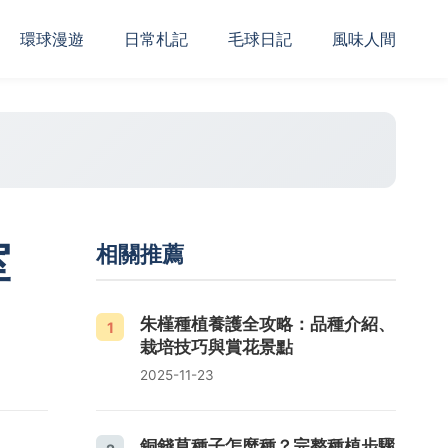
‌環球漫遊
日常札記
毛球日記
風味人間
室
相關推薦
朱槿種植養護全攻略：品種介紹、
1
栽培技巧與賞花景點
2025-11-23
銅錢草種子怎麼種？完整種植步驟