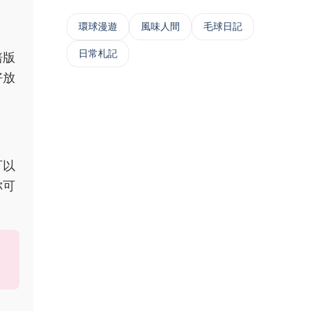
‌環球漫遊
風味人間
毛球日記
日常札記
培版
好放
可以
你可