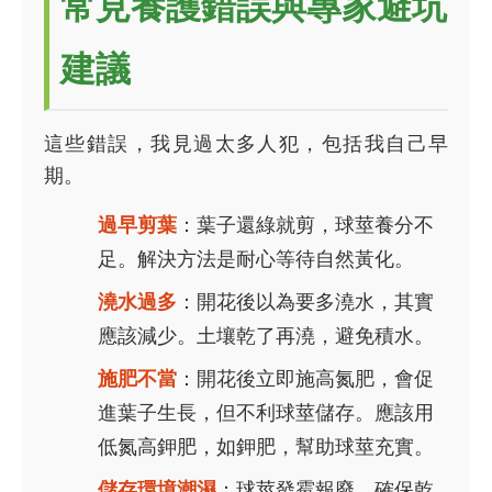
常見養護錯誤與專家避坑
建議
這些錯誤，我見過太多人犯，包括我自己早
期。
過早剪葉
：葉子還綠就剪，球莖養分不
足。解決方法是耐心等待自然黃化。
澆水過多
：開花後以為要多澆水，其實
應該減少。土壤乾了再澆，避免積水。
施肥不當
：開花後立即施高氮肥，會促
進葉子生長，但不利球莖儲存。應該用
低氮高鉀肥，如鉀肥，幫助球莖充實。
儲存環境潮濕
：球莖發霉報廢。確保乾