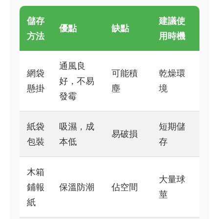
儲存
建議使
優點
缺點
方法
用時機
通風良
網袋
可能積
乾燥環
好，不易
懸掛
塵
境
發霉
紙袋
吸濕，成
短期儲
易破損
包裝
本低
存
木箱
大量球
鋪報
保溫防潮
佔空間
莖
紙