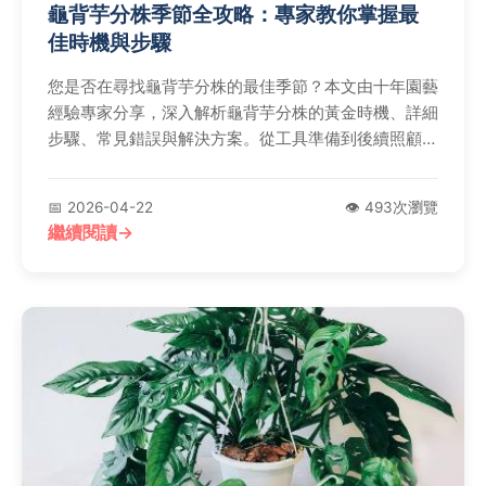
龜背芋分株季節全攻略：專家教你掌握最
佳時機與步驟
您是否在尋找龜背芋分株的最佳季節？本文由十年園藝
經驗專家分享，深入解析龜背芋分株的黃金時機、詳細
步驟、常見錯誤與解決方案。從工具準備到後續照顧，
提供完整指南，幫助您成功繁殖龜背芋，避免分株失敗
的困擾。
📅 2026-04-22
👁️ 493次瀏覽
繼續閱讀