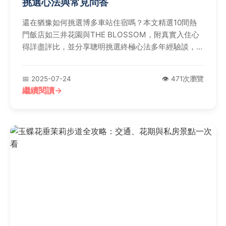
挑選心法與常見問答
還在猶豫如何挑選博多車站住宿嗎？本文精選10間熱
門飯店如三井花園與THE BLOSSOM，附真實入住心
得詳盡評比，並分享聰明挑選終極心法多年經驗談，加
上常見問答解答你一定想問的問題，幫你輕鬆鎖定理想
住宿地點規劃完美旅程。
📅 2025-07-24
👁️ 471次瀏覽
繼續閱讀