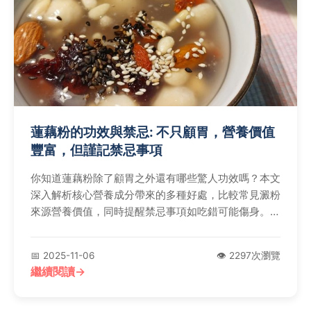
蓮藕粉的功效與禁忌: 不只顧胃，營養價值
豐富，但謹記禁忌事項
你知道蓮藕粉除了顧胃之外還有哪些驚人功效嗎？本文
深入解析核心營養成分帶來的多種好處，比較常見澱粉
來源營養價值，同時提醒禁忌事項如吃錯可能傷身。提
供適用體質速查表、正確食用方式及聰明吃法排行，確
保你健康攝取。Q&A解答常見疑問，全面掌握蓮藕粉
📅 2025-11-06
👁️ 2297次瀏覽
的優點與注意要點！
繼續閱讀