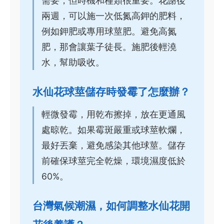
需要，但時機和種類很重要。花謝後
兩週，可以施一次低氮高鉀的肥料，
例如鉀肥或專用球莖肥。避免高氮
肥，那會讓葉子徒長。施肥後輕澆
水，幫助吸收。
水仙花球莖儲存時發霉了怎麼辦？
輕微發霉，用乾布擦掉，放在更通風
處晾乾。如果霉斑嚴重或球莖軟爛，
最好丟棄，避免感染其他球莖。儲存
前確保球莖完全乾燥，環境濕度低於
60%。
台灣氣候潮濕，如何調整水仙花開