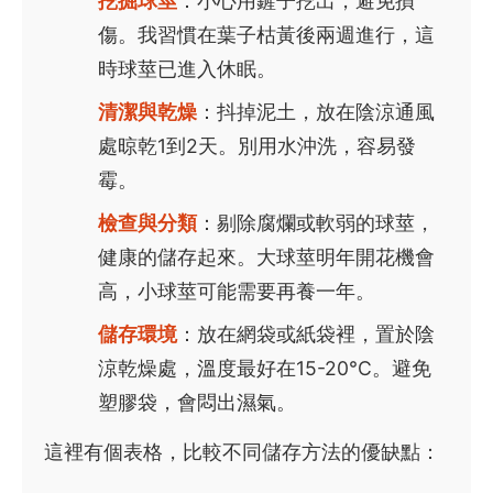
挖掘球莖
：小心用鏟子挖出，避免損
傷。我習慣在葉子枯黃後兩週進行，這
時球莖已進入休眠。
清潔與乾燥
：抖掉泥土，放在陰涼通風
處晾乾1到2天。別用水沖洗，容易發
霉。
檢查與分類
：剔除腐爛或軟弱的球莖，
健康的儲存起來。大球莖明年開花機會
高，小球莖可能需要再養一年。
儲存環境
：放在網袋或紙袋裡，置於陰
涼乾燥處，溫度最好在15-20°C。避免
塑膠袋，會悶出濕氣。
這裡有個表格，比較不同儲存方法的優缺點：