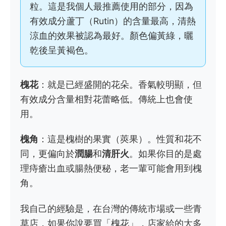
粒。這是我個人最推薦使用的部分，因為
有效成分蘆丁（Rutin）的含量最高，清熱
涼血的效果被認為最好。顏色偏黃綠，曬
乾後呈黃褐色。
槐花
：就是已經盛開的花朵。香氣較明顯，但
有效成分含量相對花蕾略低。傳統上也會使
用。
槐角
：這是槐樹的果實（莢果）。性質和花不
同，更偏向於
潤腸
和
清肝火
。如果你目的是處
理痔瘡出血或腸熱便秘，老一輩可能會用到槐
角。
我自己的經驗是，在台灣的傳統市場或一些青
草店，如果你說要買「槐花」，店家給的大多