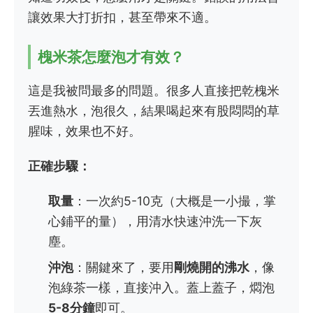
讓效果大打折扣，甚至帶來不適。
槐米茶怎麼泡才有效？
這是我被問最多的問題。很多人直接把乾槐米
丟進熱水，泡很久，結果喝起來有股悶悶的草
腥味，效果也不好。
正確步驟：
取量
：一次約5-10克（大概是一小撮，掌
心鋪平的量），用清水快速沖洗一下灰
塵。
沖泡
：關鍵來了，要用
剛燒開的沸水
，像
泡綠茶一樣，直接沖入。蓋上蓋子，燜泡
5-8分鐘
即可。