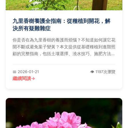
九里香樹養護全指南：從種植到開花，解
決所有疑難雜症
你是否在為九里香樹的養護而煩惱？不知道如何讓它花
開不斷或避免葉子變黃？本文提供從基礎種植到進階照
顧的完整指南，包括土壤選擇、澆水技巧、施肥方法，
以及常見問題如病蟲害防治的實用解決方案。我們還分
享個人種植經驗和權威外鏈資源，幫助你輕鬆培育健康
📅 2026-01-21
👁️ 1197次瀏覽
的九里香樹，無論是新手還是資深園藝愛好者都能受
繼續閱讀
益。