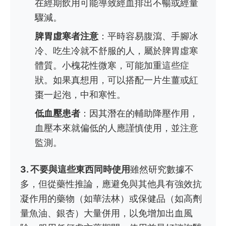
在經期飲用可能導致經血排出不暢或經量
驟減。
脾胃虛寒者注意
：平時容易腹瀉、手腳冰
冷、吃生冷就不舒服的人，屬於脾胃虛寒
體質。小槐花性微寒，可能加重這些症
狀。如果真想用，可以搭配一片生薑或紅
棗一起泡，中和寒性。
低血壓患者
：因其潛在的輔助降壓作用，
血壓本來就偏低的人應謹慎使用，並注意
監測。
3. 不要與這些東西同時使用
雖然研究數據不
多，但從藥性推論，應避免與其他具有強效抗
凝作用的藥物（如華法林）或保健品（如高劑
量魚油、銀杏）大量併用，以免增加出血風