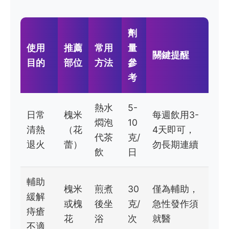
劑
使用
推薦
常用
量
關鍵提醒
目的
部位
方法
參
考
熱水
5-
日常
槐米
每週飲用3-
燜泡
10
清熱
（花
4天即可，
代茶
克/
退火
蕾）
勿長期連續
飲
日
輔助
槐米
煎煮
30
僅為輔助，
緩解
或槐
後坐
克/
急性發作須
痔瘡
花
浴
次
就醫
不適