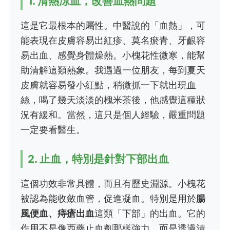
1. 清熱涼血，改善血熱問題
這是它最根本的屬性。中醫說的「血熱」，可
能表現在皮膚容易出紅疹、莫名瘀青、牙齦容
易出血、感覺身體燥熱。小槐花性微寒，能幫
助清解這類熱象。我遇過一位朋友，每到夏天
皮膚就容易發小紅點，稍微抓一下就出現血
絲，喝了幾天淡淡的槐米茶後，他感覺這種狀
況有緩和。當然，這只是個人經驗，嚴重問題
一定要看醫生。
2. 止血，特別是針對下部出血
這個功效非常具體，而且有歷史淵源。小槐花
被認為能收斂血管，促進凝血。特別是用於
腸
風便血、痔瘡出血
這類「下部」的出血。它的
作用不是像西藥止血劑那樣強力，而是透過清