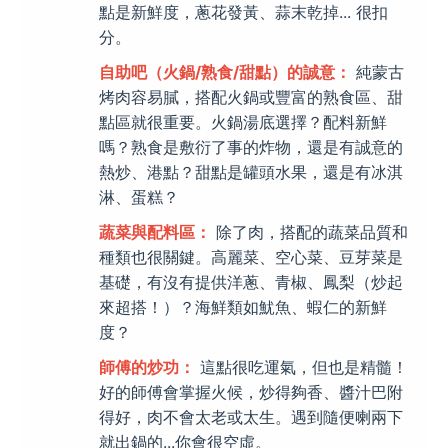
點是新鮮度，蔥花發黃、蒜末乾掉... 很扣
分。
自助吧（火鍋/熟食/甜點）的誠意：
純蒙古
烤肉容易膩，搭配火鍋或豐富的熟食區、甜
點區就很重要。火鍋湯底選擇？配料新鮮
嗎？熟食是敷衍了事的炸物，還是有誠意的
熱炒、港點？甜點是罐頭水果，還是有冰淇
淋、蛋糕？
蔬菜與配料區：
除了肉，搭配的蔬菜品質和
種類也很關鍵。高麗菜、空心菜、豆芽菜是
基礎，有沒有提供洋蔥、青椒、鳳梨（炒起
來超搭！）？海鮮類如魷魚、蝦仁的新鮮
度？
師傅的炒功：
這點很吃運氣，但也是精髓！
好的師傅會掌握火候，炒得夠香、醬汁巴附
得好，肉不會太老或太生。遇到隨便喇兩下
就出鍋的...你會很空虛。