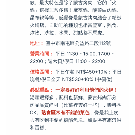
敞。最大特色是除了蒙古烤肉，它的「火
鍋」選擇非常多樣！麻辣鍋、酸菜白肉鍋、
昆布鍋等等，感覺像是蒙古烤肉結合了精緻
火鍋店。自助吧的種類也相當豐富，熟食、
炸物、沙拉、水果、甜點都不馬虎。
地址：
臺中市南屯區公益路二段112號
營業時間：
平日 11:30 - 15:00, 17:00 -
22:00；週六日/假日 11:00 - 22:00
價格區間：
平日午餐 NT$450+10%；平日
晚餐/假日全天 NT$530+10% (中價位)
必點重點：
一定要好好利用他們的火鍋！
湯頭選擇多，配料也新鮮。蒙古烤肉部分，
肉品品質尚可（比萬裡雲好一些），醬料區
OK。
熟食區常有不錯的菜色
，像是我上次
去有吃到不錯的糖醋魚塊。甜點區有霜淇淋
和蛋糕。