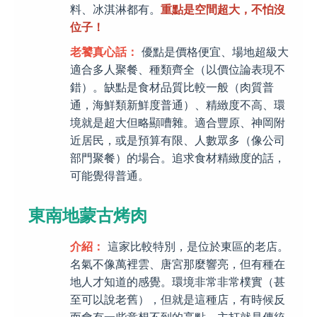
料、冰淇淋都有。
重點是空間超大，不怕沒
位子！
老饕真心話：
優點是價格便宜、場地超級大
適合多人聚餐、種類齊全（以價位論表現不
錯）。缺點是食材品質比較一般（肉質普
通，海鮮類新鮮度普通）、精緻度不高、環
境就是超大但略顯嘈雜。適合豐原、神岡附
近居民，或是預算有限、人數眾多（像公司
部門聚餐）的場合。追求食材精緻度的話，
可能覺得普通。
東南地蒙古烤肉
介紹：
這家比較特別，是位於東區的老店。
名氣不像萬裡雲、唐宮那麼響亮，但有種在
地人才知道的感覺。環境非常非常樸實（甚
至可以說老舊），但就是這種店，有時候反
而會有一些意想不到的亮點。主打就是傳統