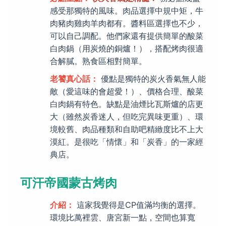
感受那獨特的風味。肉品選擇中規中矩，牛
肉豬肉雞肉羊肉都有。醬料區選擇也不少，
可以自己調配。他們家還有提供簡單的酸菜
白肉鍋（用炭燒的銅爐！），搭配烤肉很適
合解膩。熟食區相對簡單。
老饕真心話：
優點是獨特的炭火香氣無人能
敵（愛這味的會超愛！）、價格合理、酸菜
白肉鍋有特色。缺點是油煙比瓦斯爐的店更
大（雖然炭香迷人，但吃完異味更重）、環
境較舊、肉品種類和自助吧精緻度比不上大
漠紅。是很吃「情懷」和「炭香」的一家經
典店。
可汗帝國蒙古烤肉
介紹：
這家我覺得是CP值滿均衡的選擇。
環境比萬裡雲、唐宮新一點，空間也算寬