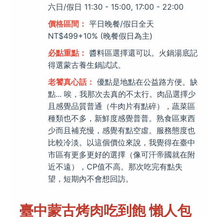
六日/假日 11:30 - 15:00, 17:00 - 22:00
價格區間：
平日晚餐/假日全天
NT$499+10% (晚餐假日為主)
必點重點：
醬料區選擇還可以。火鍋湯底記
得選蒙古養生鍋試試。
老饕真心話：
優點是地點在公益路方便。缺
點... 唉，我那次去真的不太行。肉品選擇少
且感覺品質普通（牛肉片有點碎），蔬菜區
種類也不多，新鮮度感覺普普。熟食區東西
少而且補充慢，感覺有點空虛。服務態度也
比較冷淡。以這個價位來說，我覺得在臺中
市區有更多更好的選擇（像可汗帝國就在附
近不遠），CP值不高。那次吃完有點失
望，短期內不會想回訪。
臺中蒙古烤肉吃到飽 懶人包