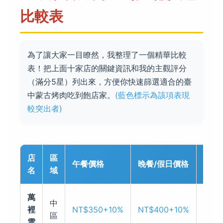
比較表
為了讓大家一目瞭然，我整理了一個精華比較
表！把上面十家店的關鍵資訊和我的主觀評分
（滿分5星）列出來，方便你快速篩選適合的臺
中蒙古烤肉吃到飽店家。
(藍色標示為該項表現
較突出者)
店
區
蒙古
午餐價格
晚餐/假日價格
名
域
色
萬
中
醬料
裡
NT$350+10%
NT$400+10%
區
傳統
雲