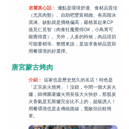
老饕真心話：
優點是環境舒適、食材品質佳
（尤其肉類）、自助吧豐富精緻、有高階冰
淇淋。缺點就是價格偏高，嚴格算起來CP
值見仁見智（肉食狂魔覺得OK，小鳥胃可
能覺得貴）。另外，人多的時候，肉品現切
可能要稍等。整體來說，是追求食材品質與
用餐環境的好選擇。
唐宮蒙古烤肉
介紹：
這家也是歷史悠久的名店！特色是
「正宗炭火燒烤」！沒錯，中間一個大炭火
爐，師傅圍著爐火用長筷大火快炒，那股炭
火香氣是瓦斯爐完全比不上的，超級誘人！
用餐環境也是走傳統路線，寬敞但比較簡
單。