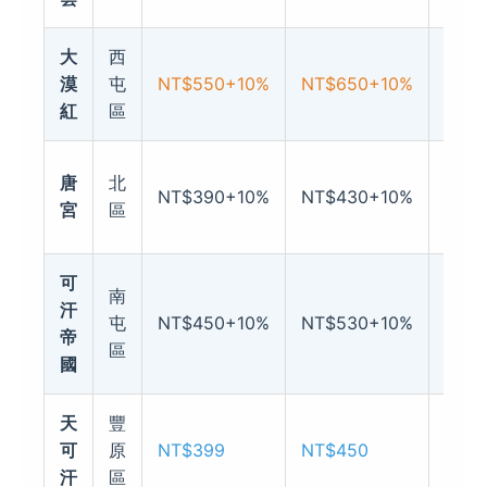
大
西
肉質好
漠
屯
NT$550+10%
NT$650+10%
切
紅
區
唐
北
炭火
NT$390+10%
NT$430+10%
宮
區
特
可
南
汗
屯
NT$450+10%
NT$530+10%
★★
帝
區
國
天
豐
可
原
NT$399
NT$450
★★
汗
區