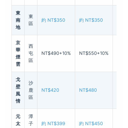
東
東
★★
南
約 NT$350
約 NT$350
區
(家常
地
京
西
華
屯
NT$490+10%
NT$550+10%
現切
煙
區
雲
戈
沙
壁
肉品
鹿
NT$420
NT$480
風
色香
區
情
元
潭
太
子
約 NT$399
約 NT$450
★★