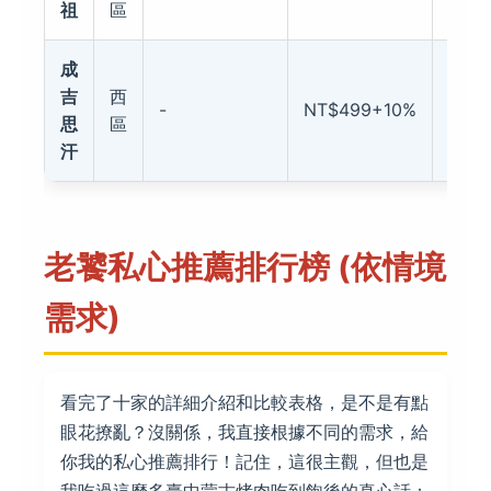
祖
區
成
吉
西
-
NT$499+10%
★★
思
區
汗
老饕私心推薦排行榜 (依情境
需求)
看完了十家的詳細介紹和比較表格，是不是有點
眼花撩亂？沒關係，我直接根據不同的需求，給
你我的私心推薦排行！記住，這很主觀，但也是