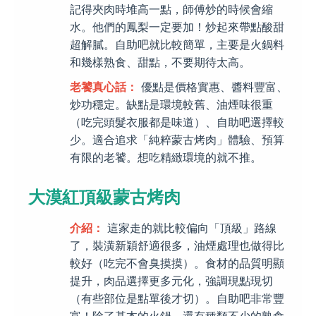
記得夾肉時堆高一點，師傅炒的時候會縮
水。他們的鳳梨一定要加！炒起來帶點酸甜
超解膩。自助吧就比較簡單，主要是火鍋料
和幾樣熟食、甜點，不要期待太高。
老饕真心話：
優點是價格實惠、醬料豐富、
炒功穩定。缺點是環境較舊、油煙味很重
（吃完頭髮衣服都是味道）、自助吧選擇較
少。適合追求「純粹蒙古烤肉」體驗、預算
有限的老饕。想吃精緻環境的就不推。
大漠紅頂級蒙古烤肉
介紹：
這家走的就比較偏向「頂級」路線
了，裝潢新穎舒適很多，油煙處理也做得比
較好（吃完不會臭摸摸）。食材的品質明顯
提升，肉品選擇更多元化，強調現點現切
（有些部位是點單後才切）。自助吧非常豐
富！除了基本的火鍋，還有種類不少的熟食