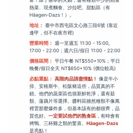
熱菜、現煮麵食、沙拉吧、甜點區（有
Häagen-Dazs！）。
地址：
臺中市西屯區文心路三段6號 (靠近
逢甲，但不在夜市裡)
營業時間：
週一至週五 11:30 - 15:00,
17:00 - 22:00；週六日/假日 11:00 - 22:00
價格區間：
平日午餐 NT$550+10%；平日
晚餐/假日全天 NT$650+10% (價位較高)
必點重點：
高階肉品請盡情點！
像是牛小
排、安格斯牛、松阪豬這些，品質真的不
錯。他們的蔬菜區也很新鮮乾淨，還有菇
類、蓮藕片等選擇。醬料區雖然種類不像萬
裡雲那麼爆炸多，但基本該有的都很齊，品
質也好。
一定要試他們的熟食區
，有時會有
烤鴨、三杯雞之類的驚喜。
Häagen-Dazs
是亮點！