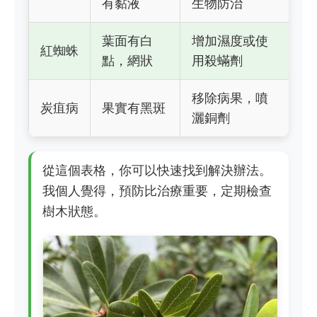
有黏液
生物防治
葉面有白
增加濕度或使
紅蜘蛛
點，網狀
用殺蟎劑
移除病果，噴
炭疽病
果實有黑斑
灑銅劑
從這個表格，你可以快速找到解決辦法。
我個人覺得，預防比治療重要，定期檢查
樹木狀態。