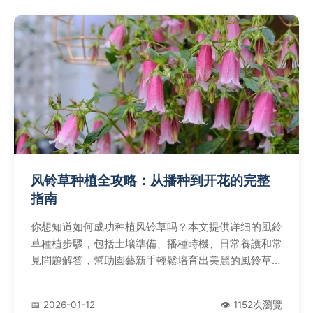
风铃草种植全攻略：从播种到开花的完整
指南
你想知道如何成功种植风铃草吗？本文提供详细的風鈴
草種植步驟，包括土壤準備、播種時機、日常養護和常
見問題解答，幫助園藝新手輕鬆培育出美麗的風鈴草。
內容基於實際經驗和權威資源，解決種植過程中的各種
疑難雜症。
📅 2026-01-12
👁️ 1152次瀏覽