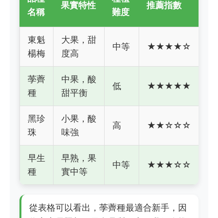
果實特性
推薦指數
名稱
難度
東魁
大果，甜
中等
★★★★☆
楊梅
度高
荸薺
中果，酸
低
★★★★★
種
甜平衡
黑珍
小果，酸
高
★★☆☆☆
珠
味強
早生
早熟，果
中等
★★★☆☆
種
實中等
從表格可以看出，荸薺種最適合新手，因