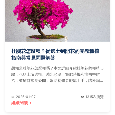
杜鵑花怎麼種？從選土到開花的完整種植
指南與常見問題解答
想知道杜鵑花怎麼種嗎？本文詳細介紹杜鵑花的種植步
驟，包括土壤選擇、澆水頻率、施肥時機和病虫害防
治，並解答常見疑問，幫助初學者輕鬆上手，讓杜鵑花
健康成長。
📅 2026-01-07
👁️ 1315次瀏覽
繼續閱讀