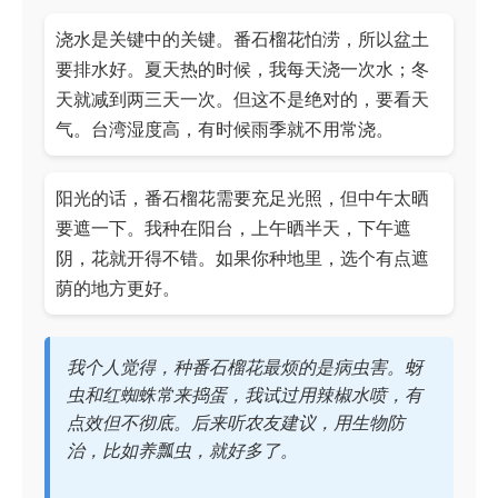
浇水是关键中的关键。番石榴花怕涝，所以盆土
要排水好。夏天热的时候，我每天浇一次水；冬
天就减到两三天一次。但这不是绝对的，要看天
气。台湾湿度高，有时候雨季就不用常浇。
阳光的话，番石榴花需要充足光照，但中午太晒
要遮一下。我种在阳台，上午晒半天，下午遮
阴，花就开得不错。如果你种地里，选个有点遮
荫的地方更好。
我个人觉得，种番石榴花最烦的是病虫害。蚜
虫和红蜘蛛常来捣蛋，我试过用辣椒水喷，有
点效但不彻底。后来听农友建议，用生物防
治，比如养瓢虫，就好多了。