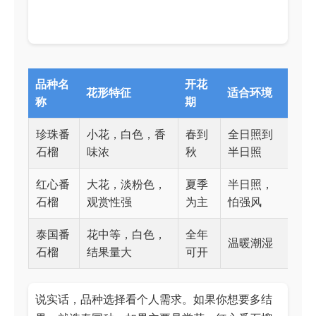
品种名
开花
花形特征
适合环境
称
期
珍珠番
小花，白色，香
春到
全日照到
石榴
味浓
秋
半日照
红心番
大花，淡粉色，
夏季
半日照，
石榴
观赏性强
为主
怕强风
泰国番
花中等，白色，
全年
温暖潮湿
石榴
结果量大
可开
说实话，品种选择看个人需求。如果你想要多结