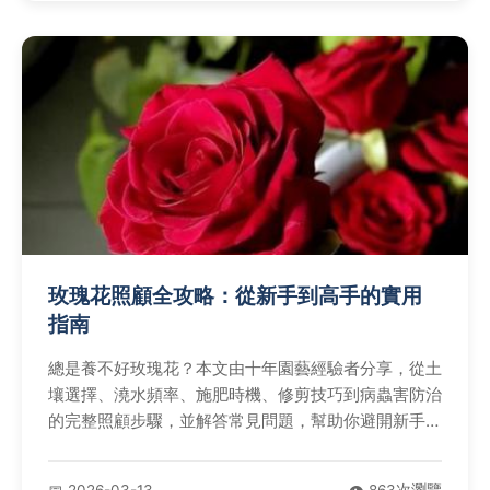
玫瑰花照顧全攻略：從新手到高手的實用
指南
總是養不好玫瑰花？本文由十年園藝經驗者分享，從土
壤選擇、澆水頻率、施肥時機、修剪技巧到病蟲害防治
的完整照顧步驟，並解答常見問題，幫助你避開新手錯
誤，讓玫瑰健康開花。
📅 2026-03-13
👁️ 863次瀏覽