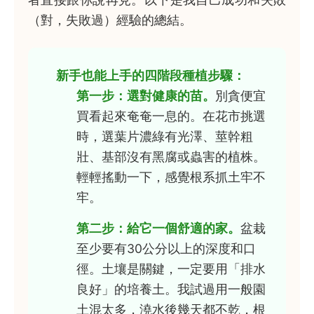
（對，失敗過）經驗的總結。
新手也能上手的四階段種植步驟：
第一步：選對健康的苗。
別貪便宜
買看起來奄奄一息的。在花市挑選
時，選葉片濃綠有光澤、莖幹粗
壯、基部沒有黑腐或蟲害的植株。
輕輕搖動一下，感覺根系抓土牢不
牢。
第二步：給它一個舒適的家。
盆栽
至少要有30公分以上的深度和口
徑。土壤是關鍵，一定要用「排水
良好」的培養土。我試過用一般園
土混太多，澆水後幾天都不乾，根