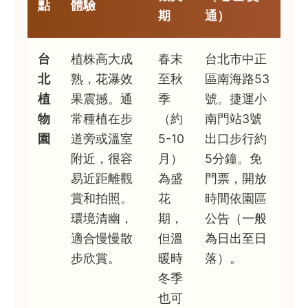
點
體驗
期
通）
台
植株高大成
春末
台北市中正
北
熟，花瀑效
至秋
區南海路53
植
果震撼。通
季
號。捷運小
物
常種植在步
（約
南門站3號
園
道旁或溫室
5-10
出口步行約
附近，很容
月）
5分鐘。免
易近距離觀
為盛
門票，開放
賞和拍照。
花
時間依園區
環境清幽，
期，
公告（一般
適合慢慢散
但溫
為日出至日
步欣賞。
暖時
落）。
冬季
也可