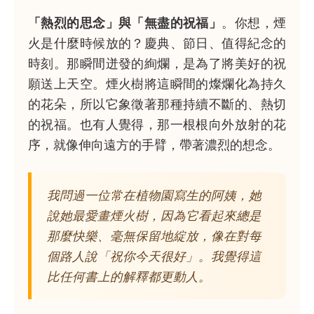
「熱烈的思念」與「無盡的祝福」
。你想，煙
火是什麼時候放的？慶典、節日、值得紀念的
時刻。那瞬間迸發的絢爛，是為了將美好的祝
願送上天空。煙火樹將這瞬間的燦爛化為持久
的花朵，所以它象徵著那種持續不斷的、熱切
的祝福。也有人覺得，那一根根向外放射的花
序，就像伸向遠方的手臂，帶著濃烈的想念。
我問過一位常在植物園寫生的阿姨，她
說她最愛畫煙火樹，因為它看起來總是
那麼快樂、毫無保留地綻放，像在對每
個路人說「祝你今天很好」。我覺得這
比任何書上的解釋都更動人。