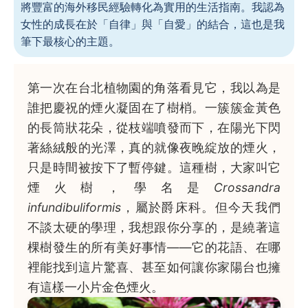
將豐富的海外移民經驗轉化為實用的生活指南。我認為
女性的成長在於「自律」與「自愛」的結合，這也是我
筆下最核心的主題。
第一次在台北植物園的角落看見它，我以為是
誰把慶祝的煙火凝固在了樹梢。一簇簇金黃色
的長筒狀花朵，從枝端噴發而下，在陽光下閃
著絲絨般的光澤，真的就像夜晚綻放的煙火，
只是時間被按下了暫停鍵。這種樹，大家叫它
煙火樹，學名是
Crossandra
infundibuliformis
，屬於爵床科。但今天我們
不談太硬的學理，我想跟你分享的，是繞著這
棵樹發生的所有美好事情——它的花語、在哪
裡能找到這片驚喜、甚至如何讓你家陽台也擁
有這樣一小片金色煙火。