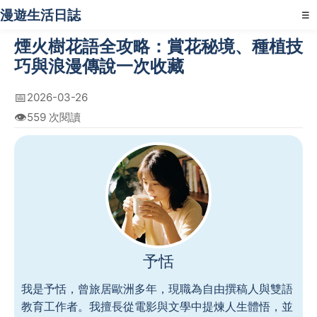
漫遊生活日誌
☰
煙火樹花語全攻略：賞花秘境、種植技
巧與浪漫傳說一次收藏
📅
2026-03-26
👁️
559 次閱讀
予恬
我是予恬，曾旅居歐洲多年，現職為自由撰稿人與雙語
教育工作者。我擅長從電影與文學中提煉人生體悟，並