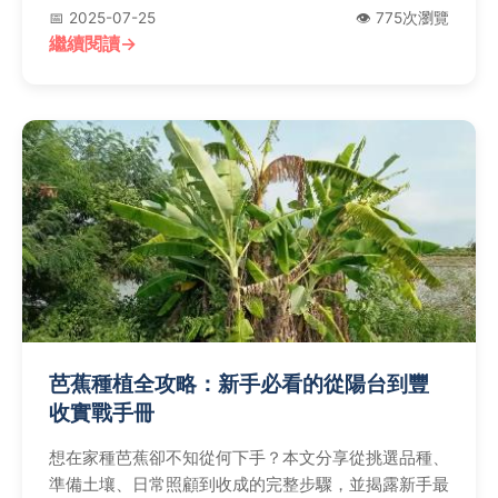
助您輕鬆規劃完美用餐行程！
📅 2025-07-25
👁️ 775次瀏覽
繼續閱讀
芭蕉種植全攻略：新手必看的從陽台到豐
收實戰手冊
想在家種芭蕉卻不知從何下手？本文分享從挑選品種、
準備土壤、日常照顧到收成的完整步驟，並揭露新手最