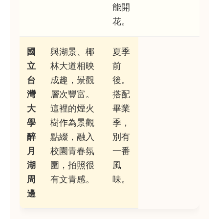
能開
花。
國
與湖景、椰
夏季
立
林大道相映
前
台
成趣，景觀
後。
灣
層次豐富。
搭配
大
這裡的煙火
畢業
學
樹作為景觀
季，
醉
點綴，融入
別有
月
校園青春氛
一番
湖
圍，拍照很
風
周
有文青感。
味。
邊