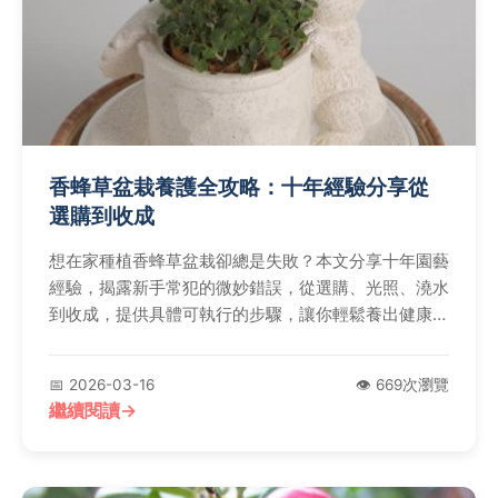
香蜂草盆栽養護全攻略：十年經驗分享從
選購到收成
想在家種植香蜂草盆栽卻總是失敗？本文分享十年園藝
經驗，揭露新手常犯的微妙錯誤，從選購、光照、澆水
到收成，提供具體可執行的步驟，讓你輕鬆養出健康香
蜂草。
📅 2026-03-16
👁️ 669次瀏覽
繼續閱讀