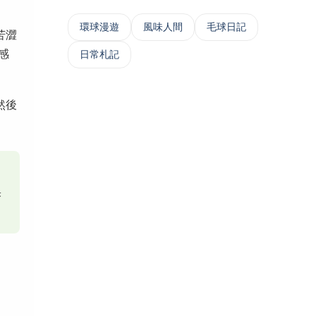
‌環球漫遊
風味人間
毛球日記
苦澀
感
日常札記
然後
果