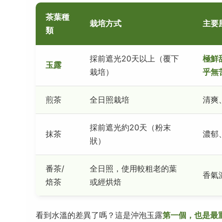
茶葉種
栽培方式
主要
類
採前遮光20天以上（覆下
極鮮
玉露
栽培）
乎無
煎茶
全日照栽培
清爽
採前遮光約20天（粉末
抹茶
濃郁
狀）
番茶/
全日照，使用較粗老的葉
香氣
焙茶
或經烘焙
看到水溫的差異了嗎？這是沖泡玉露
第一個，也是最