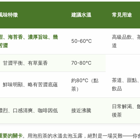
風味特徵
建議水溫
常見用途
甜、海苔香、濃厚旨味、幾
高級品飲、
50-60°C
苦澀
道
、甘澀平衡、有草葉香
70-80°C
茶道、甜點
約80°C（點
、鮮味明顯、略有苦澀底蘊
飲品
茶）
日常解渴、
濃烈、口感清爽、咖啡因低
接近沸騰
後茶
重要的關卡
。用泡煎茶的水溫去泡玉露，絕對是一場災難——你