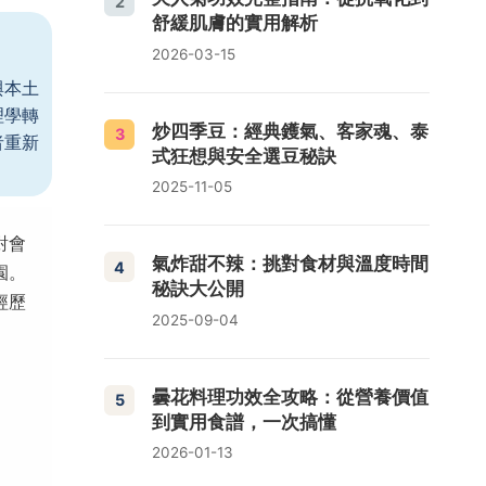
2
舒緩肌膚的實用解析
2026-03-15
與本土
理學轉
炒四季豆：經典鑊氣、客家魂、泰
3
者重新
式狂想與安全選豆秘訣
2025-11-05
對會
氣炸甜不辣：挑對食材與溫度時間
4
園。
秘訣大公開
經歷
2025-09-04
曇花料理功效全攻略：從營養價值
5
到實用食譜，一次搞懂
2026-01-13