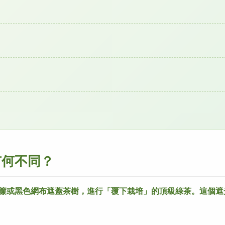
有何不同？
葦簾或黑色網布遮蓋茶樹，進行「覆下栽培」的頂級綠茶。這個遮