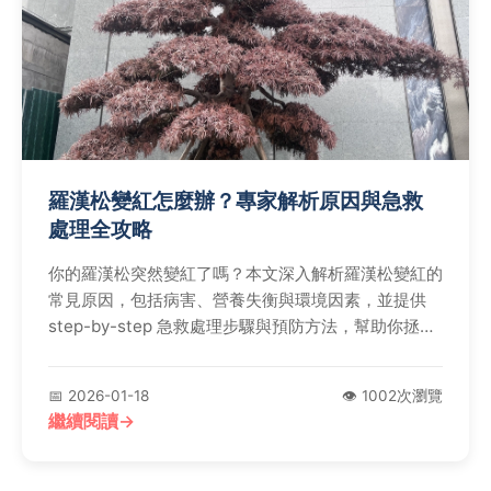
羅漢松變紅怎麼辦？專家解析原因與急救
處理全攻略
你的羅漢松突然變紅了嗎？本文深入解析羅漢松變紅的
常見原因，包括病害、營養失衡與環境因素，並提供
step-by-step 急救處理步驟與預防方法，幫助你拯救
心愛植物，避免錯誤養護導致永久損傷。
📅 2026-01-18
👁️ 1002次瀏覽
繼續閱讀