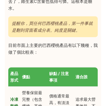
去了，維生素C含量也低得可憐。這根本是糖
水。
提醒你，買任何巴西櫻桃產品，第一件事就
是翻到背面看成分表。純度是關鍵。
目前市面上主要的巴西櫻桃產品有以下幾種，我
做了個比較表：
產品
缺點 / 注意
優點
適合誰
形式
事項
營養保留最
價格通常最
冷凍
完整（包含
追求最大營
高，有淡淡
乾燥
纖維、其他
養效益、不