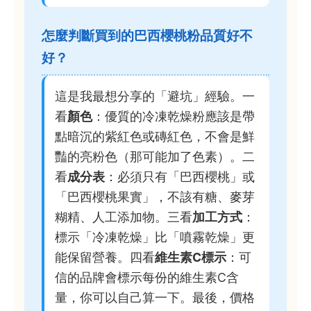
怎麼判斷買到的巴西櫻桃粉品質好不
好？
這是我最想分享的「避坑」經驗。一
看
顏色
：優質的冷凍乾燥粉應該是帶
點暗沉的紫紅色或磚紅色，不會是鮮
豔的亮粉色（那可能加了色素）。二
看
成分表
：必須只有「巴西櫻桃」或
「巴西櫻桃果實」，不該有糖、麥芽
糊精、人工添加物。三看
加工方式
：
標示「冷凍乾燥」比「噴霧乾燥」更
能保留營養。四看
維生素C標示
：可
信的品牌會標示每份的維生素C含
量，你可以自己算一下。最後，價格