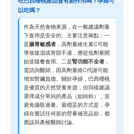
吃巴西櫻桃產品會有副作用嗎？孕婦可
以吃嗎？
作為天然食物來源，在一般建議劑量
下食用是安全的。主要注意兩點：一
是
腸胃敏感者
，高劑量維生素C可能
導致腹瀉或胃部不適，應從低劑量開
始並隨餐食用。二是
腎功能不全者
，
需諮詢醫師，因高劑量維C代謝可能
增加腎臟負擔。關於孕婦，巴西櫻桃
是優質的天然營養來源，但同樣建議
選擇成分單純的產品（如純粉），並
避免攝取過量。最穩妥的方式是，孕
婦在嘗試任何新的營養補充品前，都
應該與產檢醫師討論。