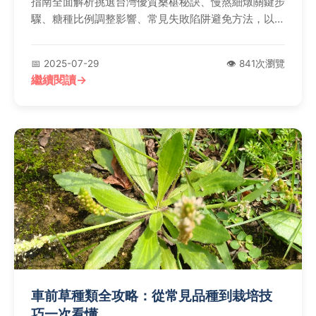
指南全面解析挑選台灣優質桑椹秘訣、慢熬細燉關鍵步
驟、糖種比例調整影響、常見失敗陷阱避免方法，以及
桑椹渣再利用創意與多元飲用方式，讓新手也能快速掌
握精髓。
📅 2025-07-29
👁️ 841次瀏覽
繼續閱讀
車前草種類全攻略：從常見品種到栽培技
巧一次看懂