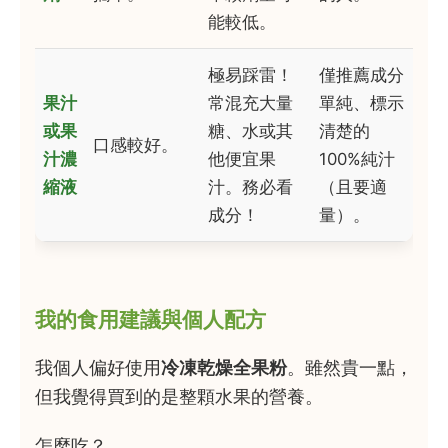
能較低。
極易踩雷！
僅推薦成分
果汁
常混充大量
單純、標示
或果
糖、水或其
清楚的
口感較好。
汁濃
他便宜果
100%純汁
縮液
汁。務必看
（且要適
成分！
量）。
我的食用建議與個人配方
我個人偏好使用
冷凍乾燥全果粉
。雖然貴一點，
但我覺得買到的是整顆水果的營養。
怎麼吃？