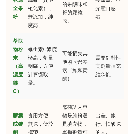
的果酸味和
全果
植化素），
介意口感
籽的顆粒
粉
無添加，純
者。
感。
度高。
萃取
物粉
維生素C濃度
可能損失其
末
極高，劑量
需要針對性
他協同營養
（高
明確，方便
高劑量補充
素（如類黃
濃度
計算攝取
維C者。
酮）。
維
量。
C）
需確認內容
膠囊
食用方便，
物是純粉還
出差、旅
或錠
無味，便於
是填充物，
行、怕酸味
劑
攜帶。
單顆劑量可
的人。