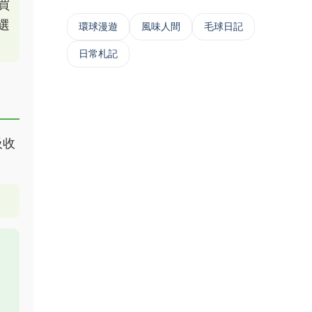
買
選
‌環球漫遊
風味人間
毛球日記
日常札記
吸收