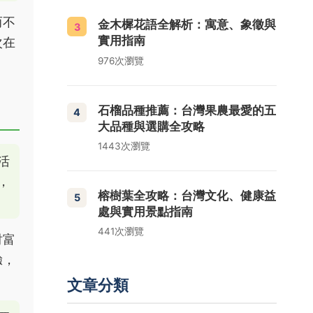
而不
金木樨花語全解析：寓意、象徵與
3
實用指南
次在
976次瀏覽
石榴品種推薦：台灣果農最愛的五
4
大品種與選購全攻略
1443次瀏覽
活
，
榕樹葉全攻略：台灣文化、健康益
5
處與實用景點指南
441次瀏覽
財富
驗，
文章分類