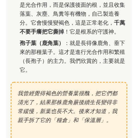
是光合作用，而是保護後面的根，並且收集
落葉、灰塵、鳥糞等有機物，自己製造養
分。它會慢慢變褐色，這是正常老化，
千萬
不要手癢把它撕掉
！它是根系的守護神。
孢子葉（鹿角葉）
：就是長得像鹿角、垂下
來的那種葉子。這才是進行光合作用和繁殖
（長孢子）的主力。我們欣賞的，主要就是
它。
我曾經覺得褐色的營養葉很醜，把它們都
清光了，結果那株鹿角蕨後續生長變得非
常緩慢，新葉也長不大。後來才知道，我
親手拆了它的「糧倉」和「保溫層」。