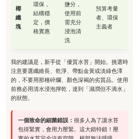
環保，
鹽分，
椰
預算考量
結構穩
使用前
纖
者、環保
定，價
需充分
塊
主義者
格實惠
浸泡清
洗
我的建議是，新手從「優質水苔」開始。挑選時
注意要選纖維長、乾淨、帶點金黃或淡綠色澤
的，不要用那種碎爛、顏色深褐的劣質品。使用
前務必用清水浸泡擰乾，達到「濕潤但不滴水」
的狀態。
一個致命的細菌錯誤：
很多人為了讓水苔
包得緊實，會用力壓緊。這大錯特錯！壓
實的水苔完全沒有空隙，根部無法呼吸，