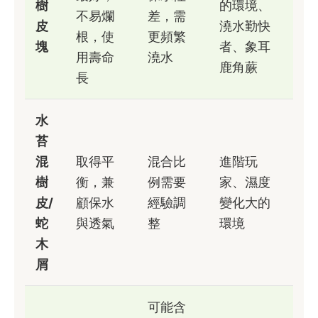
樹
的環境、
不易爛
差，需
皮
澆水勤快
根，使
更頻繁
塊
者、象耳
用壽命
澆水
鹿角蕨
長
水
苔
混
取得平
混合比
進階玩
樹
衡，兼
例需要
家、濕度
皮/
顧保水
經驗調
變化大的
蛇
與透氣
整
環境
木
屑
可能含