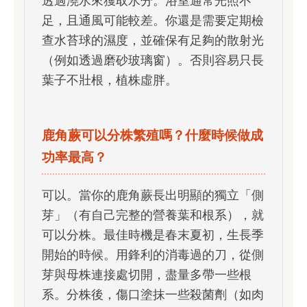
透過澆水來獲取水分。浴室通常光照不
足，且通風可能較差。你還是需要定期檢
查水苔球的濕度，並確保有足夠的散射光
（例如透過磨砂玻璃窗）。否則容易只長
葉子不壯根，植株虛胖。
鹿角蕨可以分株繁殖嗎？什麼時候做成
功率最高？
可以。當你的鹿角蕨長出明顯的獨立「側
芽」（有自己完整的營養葉和根系），就
可以分株。最佳時機是春末夏初，生長季
開始的時候。用鋒利的消毒過的刀，從側
芽與母株連接處切開，盡量多帶一些根
系。分株後，傷口塗抹一些殺菌劑（如肉