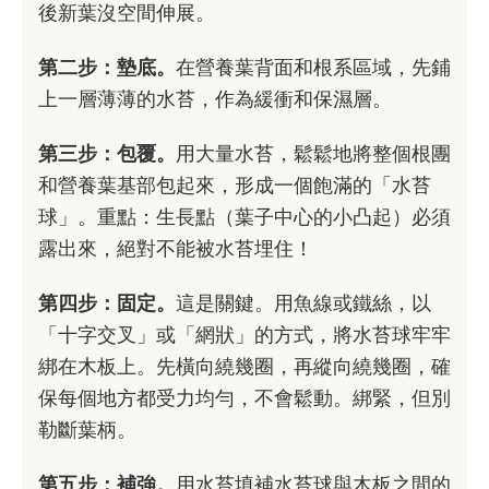
後新葉沒空間伸展。
第二步：墊底。
在營養葉背面和根系區域，先鋪
上一層薄薄的水苔，作為緩衝和保濕層。
第三步：包覆。
用大量水苔，鬆鬆地將整個根團
和營養葉基部包起來，形成一個飽滿的「水苔
球」。重點：生長點（葉子中心的小凸起）必須
露出來，絕對不能被水苔埋住！
第四步：固定。
這是關鍵。用魚線或鐵絲，以
「十字交叉」或「網狀」的方式，將水苔球牢牢
綁在木板上。先橫向繞幾圈，再縱向繞幾圈，確
保每個地方都受力均勻，不會鬆動。綁緊，但別
勒斷葉柄。
第五步：補強。
用水苔填補水苔球與木板之間的