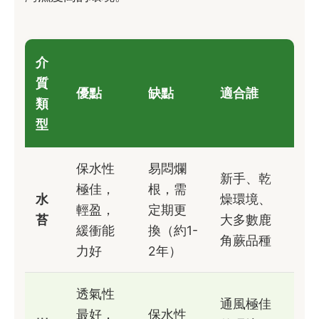
介
質
優點
缺點
適合誰
類
型
保水性
易悶爛
新手、乾
極佳，
根，需
水
燥環境、
輕盈，
定期更
苔
大多數鹿
緩衝能
換（約1-
角蕨品種
力好
2年）
透氣性
通風極佳
最好，
保水性