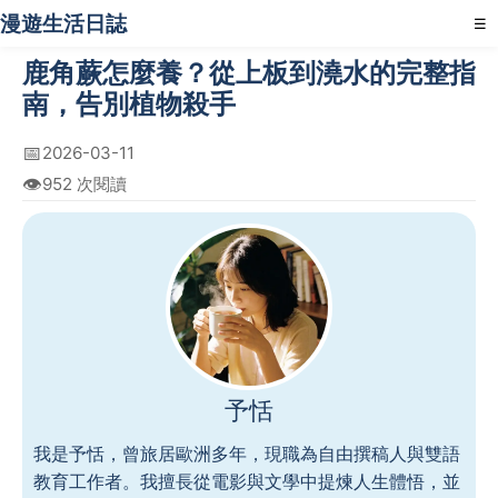
漫遊生活日誌
☰
鹿角蕨怎麼養？從上板到澆水的完整指
南，告別植物殺手
📅
2026-03-11
👁️
952 次閱讀
予恬
我是予恬，曾旅居歐洲多年，現職為自由撰稿人與雙語
教育工作者。我擅長從電影與文學中提煉人生體悟，並