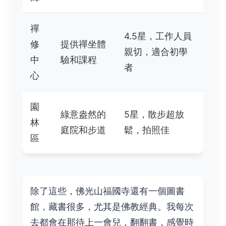
禪
4.5星，工作人員
修
提供禪坐體
親切，適合初學
中
驗和課程
者
心
園
綠意盎然的
5星，散步超放
林
庭院和步道
鬆，拍照佳
區
除了這些，佛光山福國寺還有一個圖書
館，藏書很多，尤其是佛教經典。我每次
去都會在那待上一會兒，翻翻書，感覺時