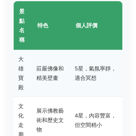
景
點
特色
個人評價
名
稱
大
雄
莊嚴佛像和
5星，氣氛寧靜，
寶
精美壁畫
適合冥想
殿
文
展示佛教藝
化
4星，內容豐富，
術和歷史文
走
但空間稍小
物
廊