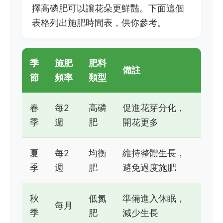
擇高磷肥可以讓花朵更鮮豔。下面這個
表格列出施肥時間表，供你參考。
季
施肥
肥料
備註
節
頻率
類型
春
每2
高磷
促進花芽分化，
季
週
肥
開花更多
夏
每2
均衡
維持整體生長，
季
週
肥
避免過度施肥
秋
低氮
準備進入休眠，
每月
季
肥
減少生長