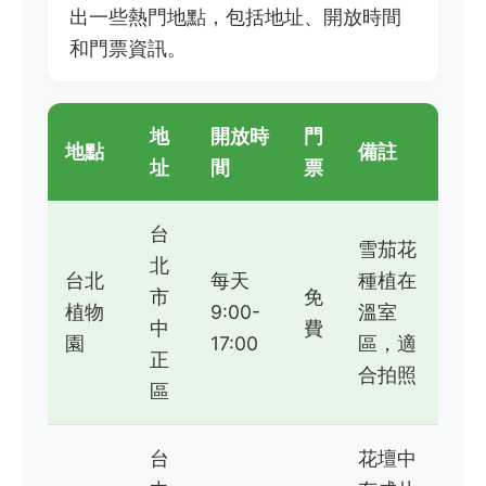
出一些熱門地點，包括地址、開放時間
和門票資訊。
地
開放時
門
地點
備註
址
間
票
台
雪茄花
北
台北
每天
種植在
市
免
植物
9:00-
溫室
中
費
園
17:00
區，適
正
合拍照
區
台
花壇中