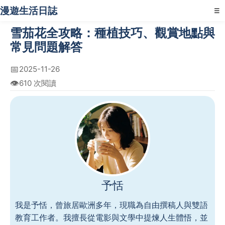
漫遊生活日誌
☰
雪茄花全攻略：種植技巧、觀賞地點與
常見問題解答
📅
2025-11-26
👁️
610 次閱讀
予恬
我是予恬，曾旅居歐洲多年，現職為自由撰稿人與雙語
教育工作者。我擅長從電影與文學中提煉人生體悟，並