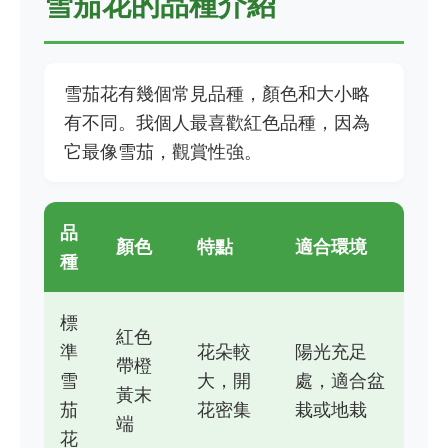
雪茄花的品種介紹
雪茄花有幾個常見品種，顏色和大小略
有不同。我個人最喜歡紅色品種，因為
它最像雪茄，觀賞性強。
品
顏色
特點
適合環境
種
標
紅色
準
花朵較
陽光充足
帶橙
雪
大，開
處，適合盆
黃末
茄
花密集
栽或地栽
端
花