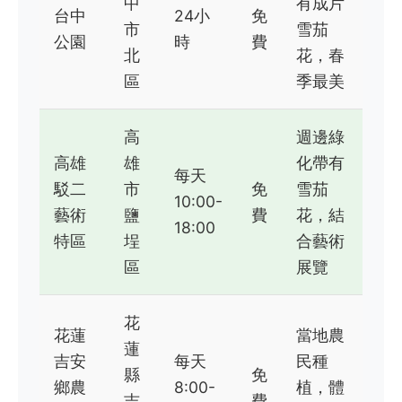
中
有成片
台中
24小
免
市
雪茄
公園
時
費
北
花，春
區
季最美
高
週邊綠
高雄
雄
化帶有
每天
駁二
市
免
雪茄
10:00-
藝術
鹽
費
花，結
18:00
特區
埕
合藝術
區
展覽
花
花蓮
當地農
蓮
吉安
每天
民種
縣
免
鄉農
8:00-
植，體
吉
費