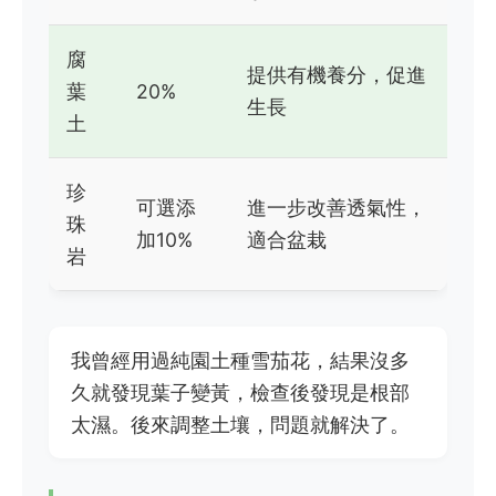
腐
提供有機養分，促進
葉
20%
生長
土
珍
可選添
進一步改善透氣性，
珠
加10%
適合盆栽
岩
我曾經用過純園土種雪茄花，結果沒多
久就發現葉子變黃，檢查後發現是根部
太濕。後來調整土壤，問題就解決了。