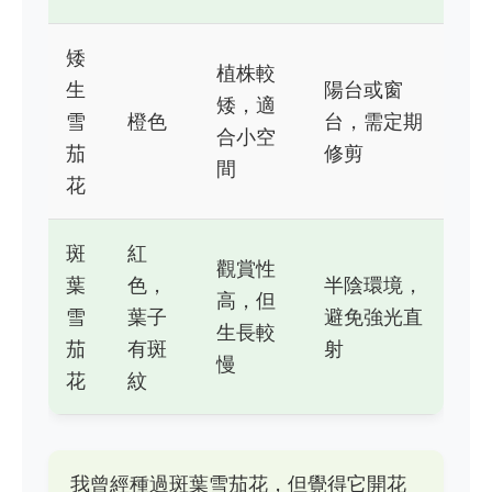
矮
植株較
生
陽台或窗
矮，適
雪
橙色
台，需定期
合小空
茄
修剪
間
花
斑
紅
觀賞性
葉
色，
半陰環境，
高，但
雪
葉子
避免強光直
生長較
茄
有斑
射
慢
花
紋
我曾經種過斑葉雪茄花，但覺得它開花