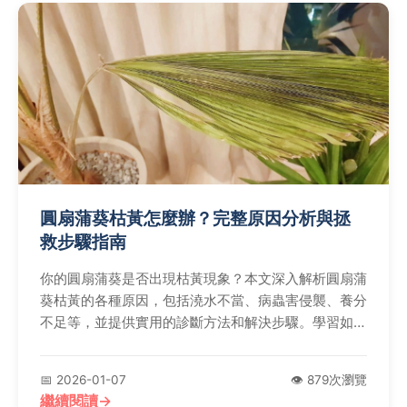
圓扇蒲葵枯黃怎麼辦？完整原因分析與拯
救步驟指南
你的圓扇蒲葵是否出現枯黃現象？本文深入解析圓扇蒲
葵枯黃的各種原因，包括澆水不當、病蟲害侵襲、養分
不足等，並提供實用的診斷方法和解決步驟。學習如何
預防圓扇蒲葵枯黃，讓你的植物恢復生機，適合園藝愛
好者參考。
📅 2026-01-07
👁️ 879次瀏覽
繼續閱讀