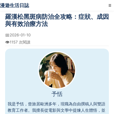
漫遊生活日誌
☰
羅漢松黑斑病防治全攻略：症狀、成因
與有效治療方法
📅
2026-01-10
👁️
1157 次閱讀
予恬
我是予恬，曾旅居歐洲多年，現職為自由撰稿人與雙語
教育工作者。我擅長從電影與文學中提煉人生體悟，並