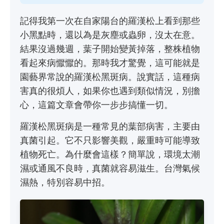
記得我第一次在自家陽台的羅漢松上看到那些
小黑點時，還以為是灰塵或蟲卵，沒太在意。
結果沒過幾週，葉子開始變黃掉落，整株植物
看起來病懨懨的。那時我才驚覺，這可能就是
園藝界常說的羅漢松黑斑病。說實話，這種病
害真的很煩人，如果你也遇到類似情況，別擔
心，這篇文章會帶你一步步搞懂一切。
羅漢松黑斑病是一種常見的葉部病害，主要由
真菌引起。它不只影響美觀，嚴重時可能導致
植物死亡。為什麼會這樣？簡單說，環境太潮
濕或通風不良時，真菌就容易滋生。台灣氣候
濕熱，特別容易中招。