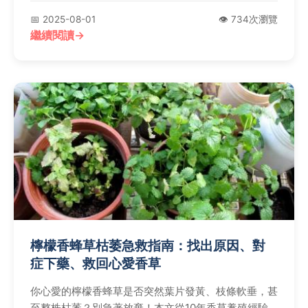
Q&A疑難快速解，一次搞定你的綠島之旅！
📅 2025-08-01
👁️ 734次瀏覽
繼續閱讀
檸檬香蜂草枯萎急救指南：找出原因、對
症下藥、救回心愛香草
你心愛的檸檬香蜂草是否突然葉片發黃、枝條軟垂，甚
至整株枯萎？別急著放棄！本文從10年香草養殖經驗