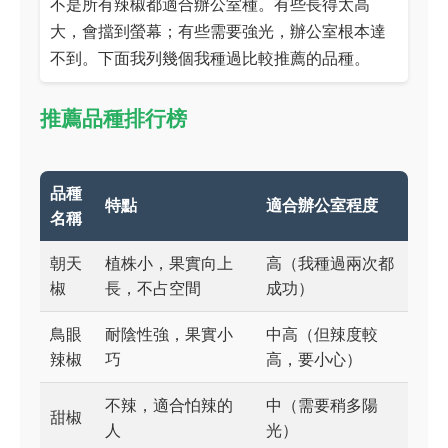
不是所有辣椒都適合辦公室種。有些長得太高
大，會擋到螢幕；有些需要強光，辦公室根本達
不到。下面我列幾個我種過比較推薦的品種。
推薦品種排行榜
品種
特點
適合辦公室程度
名稱
朝天
植株小，果實向上
高（我種過兩次都
椒
長，不占空間
成功）
鳥眼
耐陰性強，果實小
中高（但辣度較
辣椒
巧
高，要小心）
不辣，適合怕辣的
中（需要稍多陽
甜椒
人
光）