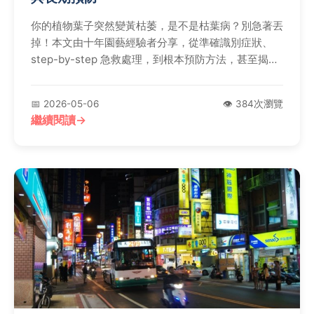
你的植物葉子突然變黃枯萎，是不是枯葉病？別急著丟
掉！本文由十年園藝經驗者分享，從準確識別症狀、
step-by-step 急救處理，到根本預防方法，甚至揭露
新手常忽略的致命錯誤，教你徹底拯救心愛植物。
📅 2026-05-06
👁️ 384次瀏覽
繼續閱讀