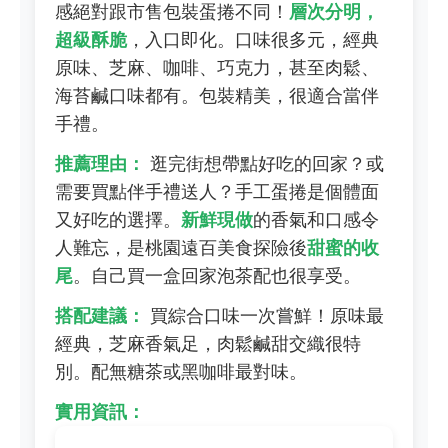
感絕對跟市售包裝蛋捲不同！
層次分明，
超級酥脆
，入口即化。口味很多元，經典
原味、芝麻、咖啡、巧克力，甚至肉鬆、
海苔鹹口味都有。包裝精美，很適合當伴
手禮。
推薦理由：
逛完街想帶點好吃的回家？或
需要買點伴手禮送人？手工蛋捲是個體面
又好吃的選擇。
新鮮現做
的香氣和口感令
人難忘，是桃園遠百美食探險後
甜蜜的收
尾
。自己買一盒回家泡茶配也很享受。
搭配建議：
買綜合口味一次嘗鮮！原味最
經典，芝麻香氣足，肉鬆鹹甜交織很特
別。配無糖茶或黑咖啡最對味。
實用資訊：