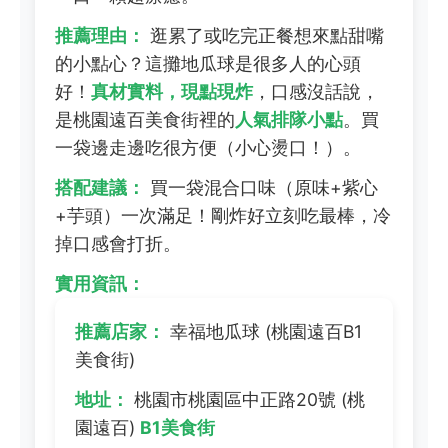
推薦理由：
逛累了或吃完正餐想來點甜嘴
的小點心？這攤地瓜球是很多人的心頭
好！
真材實料，現點現炸
，口感沒話說，
是桃園遠百美食街裡的
人氣排隊小點
。買
一袋邊走邊吃很方便（小心燙口！）。
搭配建議：
買一袋混合口味（原味+紫心
+芋頭）一次滿足！剛炸好立刻吃最棒，冷
掉口感會打折。
實用資訊：
推薦店家：
幸福地瓜球 (桃園遠百B1
美食街)
地址：
桃園市桃園區中正路20號 (桃
園遠百)
B1美食街