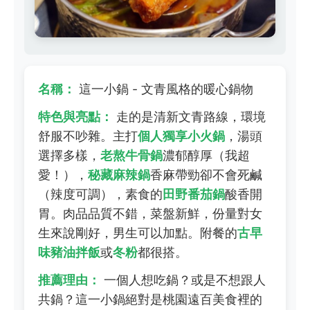
名稱：
這一小鍋 - 文青風格的暖心鍋物
特色與亮點：
走的是清新文青路線，環境
舒服不吵雜。主打
個人獨享小火鍋
，湯頭
選擇多樣，
老熬牛骨鍋
濃郁醇厚（我超
愛！），
秘藏麻辣鍋
香麻帶勁卻不會死鹹
（辣度可調），素食的
田野番茄鍋
酸香開
胃。肉品品質不錯，菜盤新鮮，份量對女
生來說剛好，男生可以加點。附餐的
古早
味豬油拌飯
或
冬粉
都很搭。
推薦理由：
一個人想吃鍋？或是不想跟人
共鍋？這一小鍋絕對是桃園遠百美食裡的