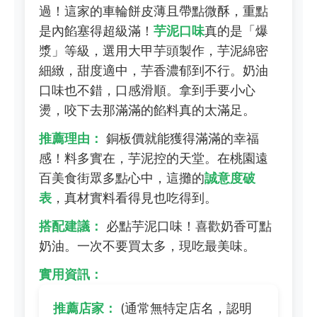
過！這家的車輪餅皮薄且帶點微酥，重點
是內餡塞得超級滿！
芋泥口味
真的是「爆
漿」等級，選用大甲芋頭製作，芋泥綿密
細緻，甜度適中，芋香濃郁到不行。奶油
口味也不錯，口感滑順。拿到手要小心
燙，咬下去那滿滿的餡料真的太滿足。
推薦理由：
銅板價就能獲得滿滿的幸福
感！料多實在，芋泥控的天堂。在桃園遠
百美食街眾多點心中，這攤的
誠意度破
表
，真材實料看得見也吃得到。
搭配建議：
必點芋泥口味！喜歡奶香可點
奶油。一次不要買太多，現吃最美味。
實用資訊：
推薦店家：
(通常無特定店名，認明