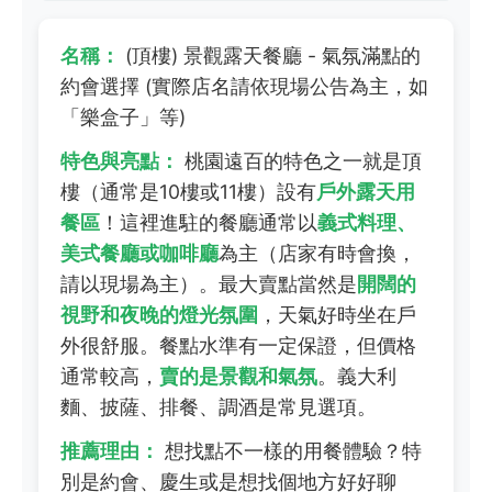
名稱：
(頂樓) 景觀露天餐廳 - 氣氛滿點的
約會選擇 (實際店名請依現場公告為主，如
「樂盒子」等)
特色與亮點：
桃園遠百的特色之一就是頂
樓（通常是10樓或11樓）設有
戶外露天用
餐區
！這裡進駐的餐廳通常以
義式料理、
美式餐廳或咖啡廳
為主（店家有時會換，
請以現場為主）。最大賣點當然是
開闊的
視野和夜晚的燈光氛圍
，天氣好時坐在戶
外很舒服。餐點水準有一定保證，但價格
通常較高，
賣的是景觀和氣氛
。義大利
麵、披薩、排餐、調酒是常見選項。
推薦理由：
想找點不一樣的用餐體驗？特
別是約會、慶生或是想找個地方好好聊