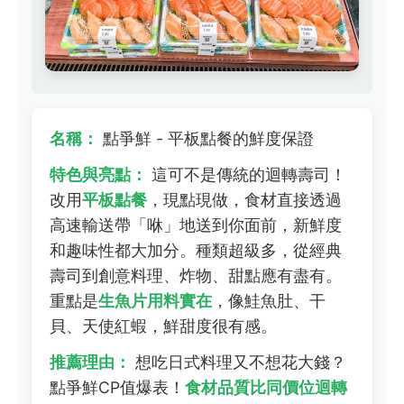
名稱：
點爭鮮 - 平板點餐的鮮度保證
特色與亮點：
這可不是傳統的迴轉壽司！
改用
平板點餐
，現點現做，食材直接透過
高速輸送帶「咻」地送到你面前，新鮮度
和趣味性都大加分。種類超級多，從經典
壽司到創意料理、炸物、甜點應有盡有。
重點是
生魚片用料實在
，像鮭魚肚、干
貝、天使紅蝦，鮮甜度很有感。
推薦理由：
想吃日式料理又不想花大錢？
點爭鮮CP值爆表！
食材品質比同價位迴轉