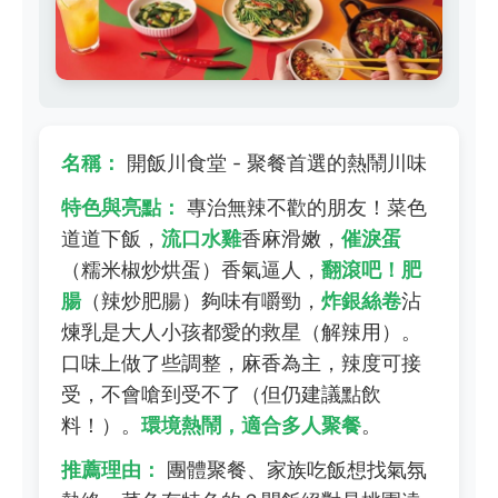
名稱：
開飯川食堂 - 聚餐首選的熱鬧川味
特色與亮點：
專治無辣不歡的朋友！菜色
道道下飯，
流口水雞
香麻滑嫩，
催淚蛋
（糯米椒炒烘蛋）香氣逼人，
翻滾吧！肥
腸
（辣炒肥腸）夠味有嚼勁，
炸銀絲卷
沾
煉乳是大人小孩都愛的救星（解辣用）。
口味上做了些調整，麻香為主，辣度可接
受，不會嗆到受不了（但仍建議點飲
料！）。
環境熱鬧，適合多人聚餐
。
推薦理由：
團體聚餐、家族吃飯想找氣氛