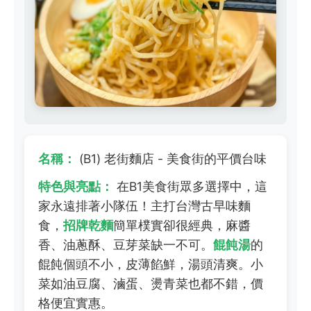
名稱：
(B1) 老街麵店 - 美食街的平價台味
特色與亮點：
在B1美食街眾多選擇中，這
家永遠排著小隊伍！主打台灣古早味麵
食，
招牌乾麵
簡單樸實卻很經典，麻醬
香、油蔥酥、豆芽菜缺一不可。
餛飩湯
的
餛飩個頭不小，皮薄餡鮮，湯頭清爽。小
菜如油豆腐、滷蛋、燙青菜也都不錯，價
格便宜實惠。