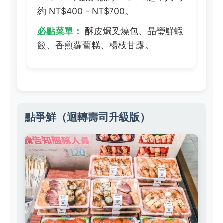
約 NT$400 - NT$700。
必點菜單：
酥皮焗叉燒包、晶瑩鮮蝦
餃、香煎蘿蔔糕、楊枝甘露。
點爭鮮（迴轉壽司升級版）