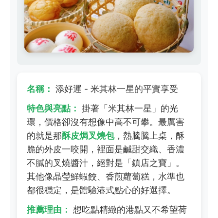
名稱：
添好運 - 米其林一星的平實享受
特色與亮點：
掛著「米其林一星」的光
環，價格卻沒有想像中高不可攀。最厲害
的就是那
酥皮焗叉燒包
，熱騰騰上桌，酥
脆的外皮一咬開，裡面是鹹甜交織、香濃
不膩的叉燒醬汁，絕對是「鎮店之寶」。
其他像晶瑩鮮蝦餃、香煎蘿蔔糕，水準也
都很穩定，是體驗港式點心的好選擇。
推薦理由：
想吃點精緻的港點又不希望荷