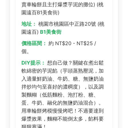
賣車輪餅且主打爆漿芋泥的攤位) (桃
園遠百B1美食街)
地址：
桃園市桃園區中正路20號 (桃
園遠百)
B1美食街
價格區間：
約 NT$20 - NT$25 /
個。
DIY提示：
想自己做？關鍵在煮出鬆
軟綿密的芋泥餡（芋頭蒸熟壓泥，加
入適量鮮奶油、牛奶、糖、無鹽奶油
拌炒均勻至喜好的濃稠度），以及調
製麵糊（低筋麵粉、泡打粉、糖、
蛋、牛奶、融化的無鹽奶油混合）。
用車輪餅烤模慢慢烤吧！不過要達到
爆漿效果，麵糊不能倒太多，餡料要
狠狠塞滿！