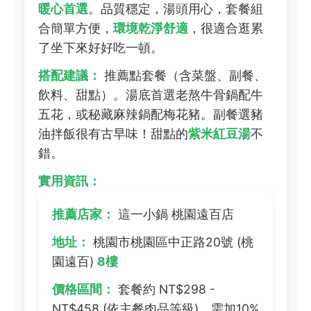
暖心首選
。品質穩定，湯頭用心，套餐組
合簡單方便，
環境乾淨舒適
，很適合逛累
了坐下來好好吃一頓。
搭配建議：
推薦點套餐（含菜盤、副餐、
飲料、甜點）。湯底首選老熬牛骨鍋配牛
五花，或秘藏麻辣鍋配梅花豬。副餐選豬
油拌飯很有古早味！甜點的
紫米紅豆湯
不
錯。
實用資訊：
推薦店家：
這一小鍋 桃園遠百店
地址：
桃園市桃園區中正路20號 (桃
園遠百)
8樓
價格區間：
套餐約 NT$298 -
NT$458 (依主餐肉品等級)，需加10%