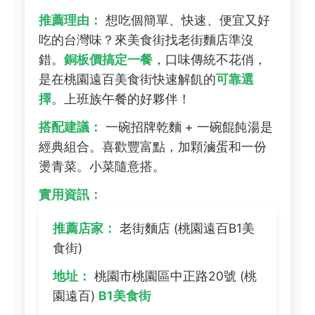
推薦理由：
想吃個簡單、快速、便宜又好
吃的台灣味？來美食街找老街麵店準沒
錯。
銅板價搞定一餐
，口味傳統不花俏，
是在桃園遠百美食街快速解飢的
可靠選
擇
。上班族午餐的好夥伴！
搭配建議：
一碗招牌乾麵 + 一碗餛飩湯是
經典組合。喜歡豐富點，加顆滷蛋和一份
燙青菜。小菜隨意搭。
實用資訊：
推薦店家：
老街麵店 (桃園遠百B1美
食街)
地址：
桃園市桃園區中正路20號 (桃
園遠百)
B1美食街