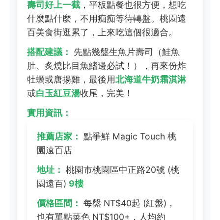
壽司好上一截
，平板點餐也很方便，想吃
什麼點什麼，不用痴痴等待轉盤。桃園遠
百美食街逛累了，上來吃這個很適合。
搭配建議：
先點幾盤生魚片壽司（鮭魚
肚、炙燒比目魚鰭邊必試！），再來份炸
牡蠣或唐揚雞，最後用
北海道牛奶霜淇淋
或
白玉紅豆湯
收尾，完美！
實用資訊：
推薦店家：
點爭鮮 Magic Touch 桃
園遠百店
地址：
桃園市桃園區中正路20號 (桃
園遠百)
9樓
價格區間：
每盤 NT$40起 (紅盤)，
也有單點菜色 NT$100+，人均約