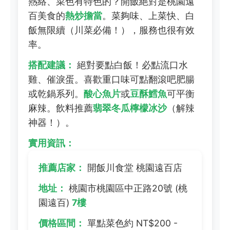
熱絡、菜色有特色的？開飯絕對是桃園遠
百美食的
熱炒擔當
。菜夠味、上菜快、白
飯無限續（川菜必備！），服務也很有效
率。
搭配建議：
絕對要點白飯！必點流口水
雞、催淚蛋。喜歡重口味可點翻滾吧肥腸
或乾鍋系列。
酸心魚片
或
豆酥鱈魚
可平衡
麻辣。飲料推薦
翡翠冬瓜檸檬冰沙
（解辣
神器！）。
實用資訊：
推薦店家：
開飯川食堂 桃園遠百店
地址：
桃園市桃園區中正路20號 (桃
園遠百)
7樓
價格區間：
單點菜色約 NT$200 -