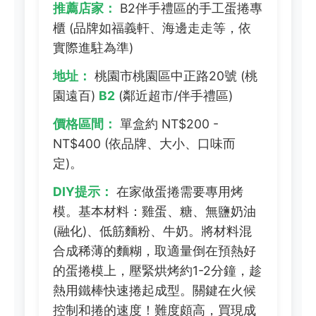
推薦店家：
B2伴手禮區的手工蛋捲專
櫃 (品牌如福義軒、海邊走走等，依
實際進駐為準)
地址：
桃園市桃園區中正路20號 (桃
園遠百)
B2
(鄰近超市/伴手禮區)
價格區間：
單盒約 NT$200 -
NT$400 (依品牌、大小、口味而
定)。
DIY提示：
在家做蛋捲需要專用烤
模。基本材料：雞蛋、糖、無鹽奶油
(融化)、低筋麵粉、牛奶。將材料混
合成稀薄的麵糊，取適量倒在預熱好
的蛋捲模上，壓緊烘烤約1-2分鐘，趁
熱用鐵棒快速捲起成型。關鍵在火候
控制和捲的速度！難度頗高，買現成