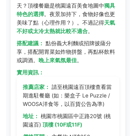
天？頂樓餐廳是桃園遠百美食地圖中
獨具
特色的選擇
。夜景加持下，食物好像也更
美味了點（心理作用？）。不過記得
天氣
不好或太冷太熱就比較不適合
。
搭配建議：
點份義大利麵或招牌披薩分
享，搭配開胃菜如炸物拼盤，再點杯飲料
或調酒。
晚上來氣氛最佳
。
實用資訊：
推薦店家：
請至桃園遠百頂樓查看當
期進駐餐廳 (如：樂盒子 Le Puzzle /
WOOSA洋食等，以百貨公告為準)
地址：
桃園市桃園區中正路20號 (桃
園遠百)
頂樓 (10F或11F)