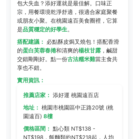
包大失血？添好運就是最佳解。口味正
宗，用餐環境乾淨舒適，很適合家庭聚餐
或朋友小聚。在桃園遠百美食圈裡，它算
是
品質穩定的好學生
。
搭配建議：
必點酥皮焗叉燒包！搭配香滑
的
蛋白芙蓉春捲
和清爽的
楊枝甘露
，鹹甜
交錯剛剛好。點一份
古法糯米雞
當主食共
享也不錯。
實用資訊：
推薦店家：
添好運 桃園遠百店
地址：
桃園市桃園區中正路20號 (桃
園遠百)
8樓
價格區間：
點心類 NT$138 -
NT$198，飯麵類約NT$218起，人均