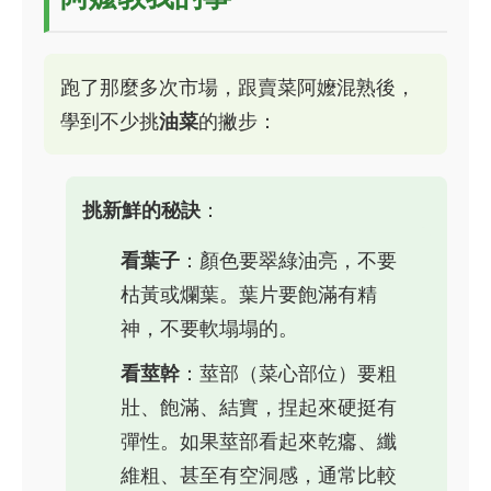
跑了那麼多次市場，跟賣菜阿嬤混熟後，
學到不少挑
油菜
的撇步：
挑新鮮的秘訣
：
看葉子
：顏色要翠綠油亮，不要
枯黃或爛葉。葉片要飽滿有精
神，不要軟塌塌的。
看莖幹
：莖部（菜心部位）要粗
壯、飽滿、結實，捏起來硬挺有
彈性。如果莖部看起來乾癟、纖
維粗、甚至有空洞感，通常比較