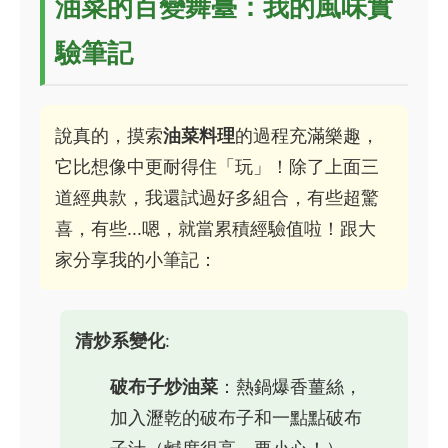
油菜的百變舞臺：我的風味實
驗筆記
說真的，摸索
油菜料理
的過程充滿樂趣，
它比想像中更耐得住「玩」！除了上面三
道經典款，我還試過好多組合，有些超驚
喜，有些...嗯，就當累積經驗值啦！跟大
家分享我的小筆記：
清炒系變化
:
破布子炒油菜
：熱鍋爆香薑絲，
加入瀝乾的破布子和一點點破布