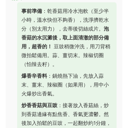
事前準備
：乾香菇用冷水泡軟（至少半
小時，溫水快但不夠香），洗淨擠乾水
分（別太用力），去蒂後切絲或片。
泡
香菇的水沉澱後，取上面清澈的部分備
用，超香的！
豆豉稍微沖洗，用刀背稍
微拍鬆備用。蒜、薑切末。辣椒切圈
（怕辣去籽）。
爆香辛香料
：鍋燒熱下油，先放入蒜
末、薑末、辣椒圈（如果用），用中小
火爆炒出香氣。
炒香香菇與豆豉
：接著放入香菇絲，炒
到香菇邊緣有點焦香、香氣更濃鬱。然
後加入拍鬆的豆豉，一起翻炒約1分鐘，