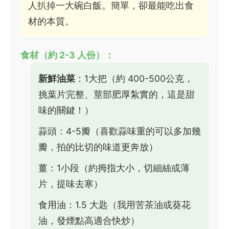
人扒掉一大碗白飯。簡單，卻最能吃出食
材的本質。
食材（約 2-3 人份）：
新鮮油菜
：1大把（約 400-500公克，
挑葉片完整、莖部肥厚紮實的，這是甜
味的關鍵！）
蒜頭：4-5瓣（喜歡蒜味重的可以多加幾
瓣，拍的比切的味道更奔放）
薑：1小段（約拇指大小，切細絲或薄
片，提味去寒）
食用油：1.5 大匙（我用苦茶油或葵花
油，發煙點高適合快炒）