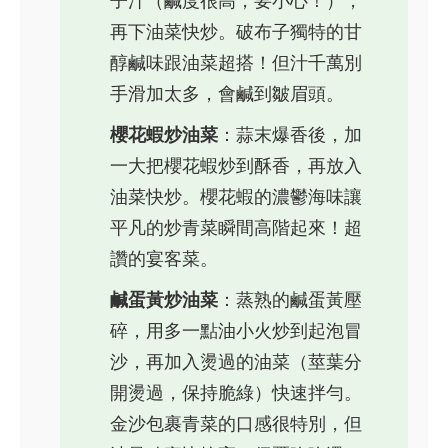
子汁（鹹度很高，要小心！），
再下油菜快炒。破布子獨特的甘
醇鹹味跟油菜超搭！但汁千萬別
手滑加太多，會鹹到皺眉頭。
櫻花蝦炒油菜
：蒜末爆香後，加
一大把櫻花蝦炒到酥香，再放入
油菜快炒。櫻花蝦的濃鬱海味讓
平凡的炒青菜瞬間高階起來！超
讚的宴客菜。
鹹蛋黃炒油菜
：蒸熟的鹹蛋黃壓
碎，用多一點油小火炒到起泡冒
沙，再加入燙過的油菜（莖葉分
開燙過，保持脆綠）快速拌勻。
金沙包裹青菜的口感很特別，但