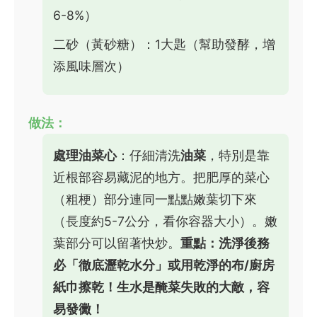
6-8%）
二砂（黃砂糖）：1大匙（幫助發酵，增
添風味層次）
做法：
處理油菜心
：仔細清洗
油菜
，特別是靠
近根部容易藏泥的地方。把肥厚的菜心
（粗梗）部分連同一點點嫩葉切下來
（長度約5-7公分，看你容器大小）。嫩
葉部分可以留著快炒。
重點：洗淨後務
必「徹底瀝乾水分」或用乾淨的布/廚房
紙巾擦乾！生水是醃菜失敗的大敵，容
易發黴！