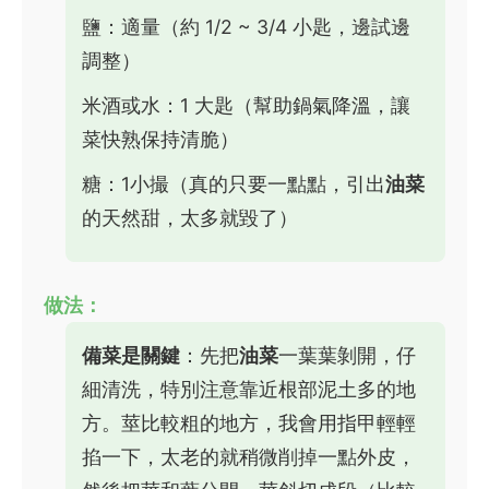
鹽：適量（約 1/2 ~ 3/4 小匙，邊試邊
調整）
米酒或水：1 大匙（幫助鍋氣降溫，讓
菜快熟保持清脆）
糖：1小撮（真的只要一點點，引出
油菜
的天然甜，太多就毀了）
做法：
備菜是關鍵
：先把
油菜
一葉葉剝開，仔
細清洗，特別注意靠近根部泥土多的地
方。莖比較粗的地方，我會用指甲輕輕
掐一下，太老的就稍微削掉一點外皮，