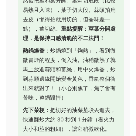
然後把莖和葉分開。莖斜切成段（比較
易熟且入味），葉子切大段。蒜頭拍扁
去皮（懶得拍就用切的，但香味差一
點），薑切絲。
重點提醒：莖葉分開處
理，是保持口感清脆的不二法門！
熱鍋爆香
：炒鍋燒到「夠熱」，看到微
微冒煙的程度，倒入油。油稍微熱了就
馬上放進蒜頭和薑絲，用中火爆香，炒
到蒜頭邊緣開始變金黃色，香氣整個衝
出來就對了！（小心別焦了，焦了會有
苦味，整鍋毀掉）
先下菜梗
：把切好的
油菜
莖段丟進去，
快速翻炒大約 30 秒到 1 分鐘（看火力
大小和莖的粗細），讓它稍微軟化。