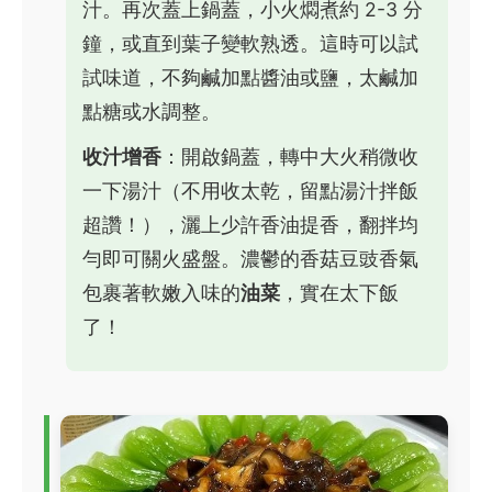
汁。再次蓋上鍋蓋，小火燜煮約 2-3 分
鐘，或直到葉子變軟熟透。這時可以試
試味道，不夠鹹加點醬油或鹽，太鹹加
點糖或水調整。
收汁增香
：開啟鍋蓋，轉中大火稍微收
一下湯汁（不用收太乾，留點湯汁拌飯
超讚！），灑上少許香油提香，翻拌均
勻即可關火盛盤。濃鬱的香菇豆豉香氣
包裹著軟嫩入味的
油菜
，實在太下飯
了！