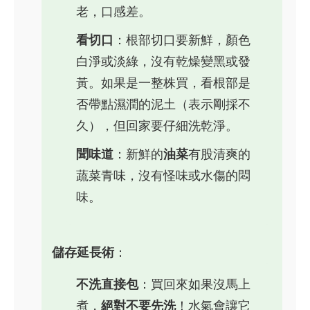
老，口感差。
看切口
：根部切口要新鮮，顏色
白淨或淡綠，沒有乾燥變黑或發
黃。如果是一整株買，看根部是
否帶點濕潤的泥土（表示剛採不
久），但回家要仔細洗乾淨。
聞味道
：新鮮的
油菜
有股清爽的
蔬菜青味，沒有怪味或水傷的悶
味。
儲存延長術
：
不洗直接包
：買回來如果沒馬上
煮，
絕對不要先洗
！水氣會讓它