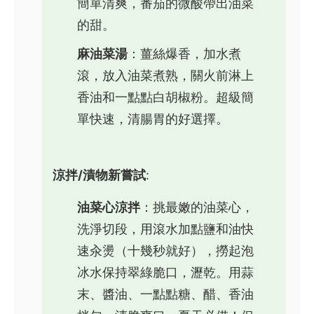
簡單清爽，番茄的微酸帶出油菜
的甜。
麻油菜湯
：薑絲爆香，加水煮
滾，放入油菜煮熟，關火前淋上
香油和一點點白胡椒粉。超級簡
單快速，清腸胃的好選擇。
涼拌/漬物新嘗試
:
油菜心涼拌
：挑最嫩的油菜心，
洗淨切段，用滾水加點鹽和油快
速汆燙（十幾秒就好），撈起泡
冰水保持翠綠脆口，瀝乾。用蒜
末、醬油、一點點糖、醋、香油