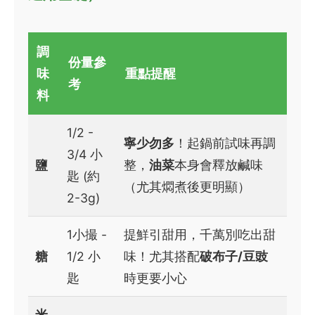
調
份量參
味
重點提醒
考
料
1/2 -
寧少勿多
！起鍋前試味再調
3/4 小
鹽
整，
油菜
本身會釋放鹹味
匙 (約
（尤其燜煮後更明顯）
2-3g)
1小撮 -
提鮮引甜用，千萬別吃出甜
糖
1/2 小
味！尤其搭配
破布子/豆豉
匙
時更要小心
米