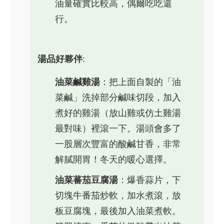
油量確實比較高，偶爾吃吃還
行。
湯品好夥伴
:
油菜鹹雞湯
：把上面自製的「油
菜鹹」洗掉部分鹹味切段，加入
煮好的雞湯（放山雞或仿土雞湯
最對味）裡滾一下。湯頭會多了
一股層次豐富的酸鹹甘香，非常
解膩開胃！冬天的暖心選擇。
油菜蕃茄豆腐湯
：爆香蒜片，下
切塊牛番茄炒軟，加水煮滾，放
板豆腐塊，最後加入油菜煮軟。