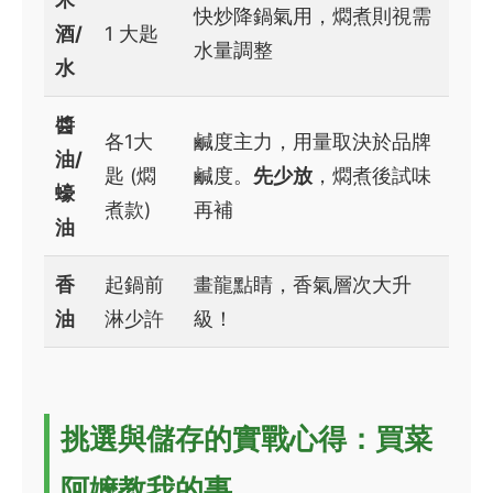
快炒降鍋氣用，燜煮則視需
酒/
1 大匙
水量調整
水
醬
各1大
鹹度主力，用量取決於品牌
油/
匙 (燜
鹹度。
先少放
，燜煮後試味
蠔
煮款)
再補
油
香
起鍋前
畫龍點睛，香氣層次大升
油
淋少許
級！
挑選與儲存的實戰心得：買菜
阿嬤教我的事