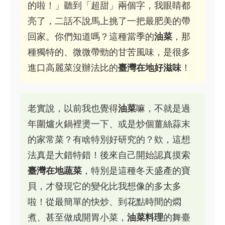
的啦！」聽到「超甜」兩個字，我眼睛都
亮了，二話不說馬上挑了一把最肥美的帶
回家。你們知道嗎？這種當季的
油菜
，那
種獨特的、微微帶勁的甘苦風味，是很多
進口高麗菜沒辦法比的
臺灣在地好滋味
！
老實說，以前我也覺得
油菜
嘛，不就是過
年圍爐火鍋裡燙一下、或是炒個薑絲蒜末
的家常菜？有啥特別好研究的？欸，這想
法真是大錯特錯！後來自己開始認真摸索
臺灣在地蔬菜
，特別是這種冬天盛產的寶
貝，才發現它的變化比我想像的多太多
啦！從最簡單的快炒、到花點時間的燜
煮、甚至做成開胃小菜，
油菜料理
的舞臺