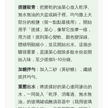
搓鹽殺青
：把擦乾的油菜心放入乾淨、
無水無油的大盆或鍋子裡。均勻撒上大
部分的粗鹽（留一點點最後用）。開始
用手「搓揉」菜心，像幫它按摩一樣，
用力搓！搓到菜心變軟、顏色變深綠、
體積明顯縮小，並且開始出水。這個步
驟很重要，是讓菜心脫除多餘水份並開
始入味，至少搓個5-10分鐘。
加糖拌勻
：加入二砂（黃砂糖），繼續
抓拌均勻。
重壓出水
：將搓揉好的菜心連同滲出的
水，一同裝入「乾淨、消毒過、無水無
油」的玻璃罐或醃漬容器中（我用玻璃