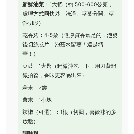
新鮮油菜
：1大把（約 500-600公克，
處理方式同快炒：洗淨、莖葉分開、莖
斜切段）
乾香菇：4-5朵（選厚實香氣足的，泡發
後切絲或片，泡菇水留著！這是精
華！）
豆豉：1大匙（稍微沖洗一下，用刀背稍
微拍鬆，香味更容易出來）
蒜末：2瓣
薑末：1小塊
辣椒（可選）：1根（切圈，喜歡辣的多
放點）
調味料
：