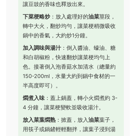
讓豆豉的香味也釋放出來。
下菜梗略炒
：放入處理好的
油菜
莖段，
轉中大火，翻炒均勻，讓菜梗稍微吸收
鍋中的香氣，大約炒1分鐘。
加入調味與湯汁
：倒入醬油、蠔油、糖
和白胡椒粉，快速翻炒讓菜梗均勻上
色。接著倒入泡香菇水加清水（總量約
150-200ml，水量大約到鍋中食材的一
半高度即可）。
燜煮入味
：蓋上鍋蓋，轉小火燜煮約 3-
4 分鐘，讓菜梗變軟並吸收湯汁。
放入菜葉燜熟
：掀蓋，放入
油菜
葉子，
用筷子或鍋鏟輕輕翻拌，讓葉子浸到湯