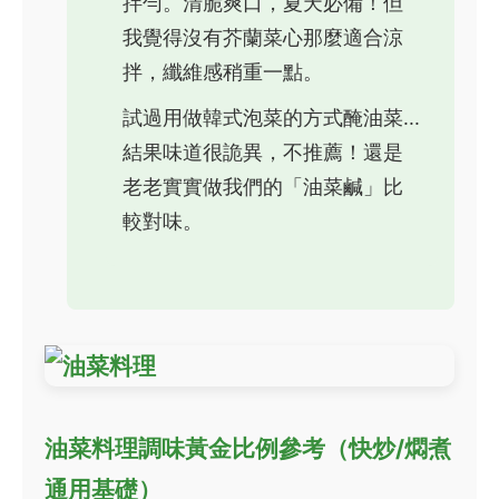
拌勻。清脆爽口，夏天必備！但
我覺得沒有芥蘭菜心那麼適合涼
拌，纖維感稍重一點。
試過用做韓式泡菜的方式醃油菜...
結果味道很詭異，不推薦！還是
老老實實做我們的「油菜鹹」比
較對味。
油菜料理調味黃金比例參考（快炒/燜煮
通用基礎）