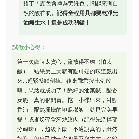
錯了！顏色會轉為黃綠色，聞起來有自
然的酸香氣。
記得全程用具都要乾淨無
油無生水！這是成功關鍵！
試做小心得：
第一次做時太貪心，鹽放得不夠（怕太
鹹），結果第三天就有點可疑的味道飄出
來...趕緊整罐倒掉。後來乖乖按比例放
鹽，果然就成功了！醃好的油菜鹹，酸香
爽脆，真的很開胃。挖一小碟出來，淋點
香油，配熱騰騰的地瓜稀飯，就是完美早
餐！或者切碎拿來炒絞肉（記得先洗掉部
分鹹味），超級下飯！不過說真的，雖然
好吃，但自己做一次的量不會太大（冰箱