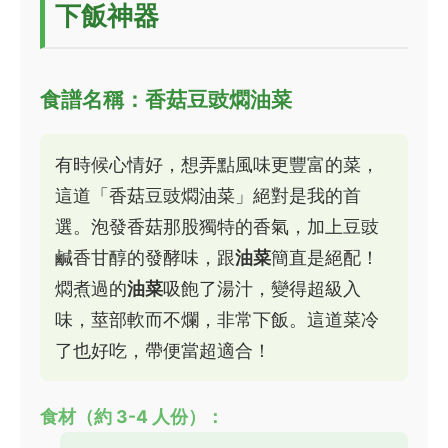
下飯神器
食譜名稱：香菇豆豉燜油菜
有時候心情好，想弄點風味更豐富的菜，
這道「香菇豆豉燜油菜」絕對是我的首
選。泡發香菇那股獨特的香氣，加上豆豉
鹹香甘醇的發酵味，跟
油菜
簡直是絕配！
燜煮過的
油菜
吸飽了湯汁，變得超級入
味，莖部軟而不爛，非常下飯。這道菜冷
了也好吃，帶便當超適合！
食材（約 3-4 人份）：