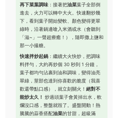
再下菜葉調味
：接著把
油菜
葉子全部倒
進去，火力可以轉中大火。快速翻炒幾
下，看到葉子開始變軟、顏色變得更翠
綠時，沿著鍋邊嗆入米酒或水（會聽到
「滋~」一聲超療癒！），隨即撒上鹽和
那一小撮糖。
快速拌炒起鍋
：繼續大火快炒，把調味
料拌勻，大約再炒個 30 秒到 1 分鐘，
葉子都均勻沾裹到油和調味，變得油亮
翠綠，莖部也達到你喜歡的脆度（我喜
歡還帶點口感），就立刻關火！
絕對不
能炒太久！
炒過頭葉子會黃掉出水，軟
爛沒口感，整盤就毀了。盛盤開動！熱
騰騰的蒜香搭配
油菜
的甘甜，超級滿