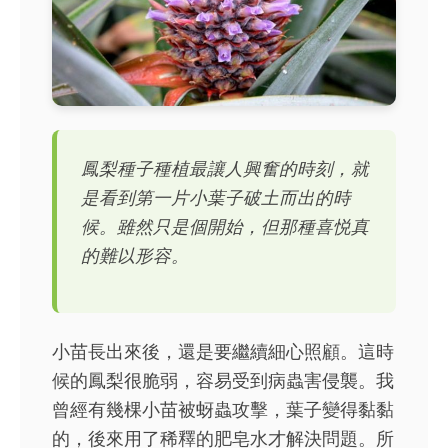
鳳梨種子種植最讓人興奮的時刻，就
是看到第一片小葉子破土而出的時
候。雖然只是個開始，但那種喜悦真
的難以形容。
小苗長出來後，還是要繼續細心照顧。這時
候的鳳梨很脆弱，容易受到病蟲害侵襲。我
曾經有幾棵小苗被蚜蟲攻擊，葉子變得黏黏
的，後來用了稀釋的肥皂水才解決問題。所