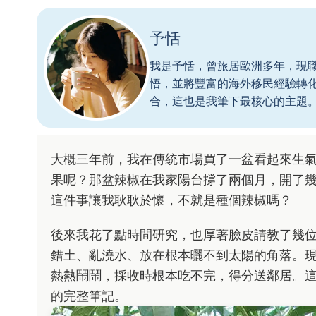
予恬
我是予恬，曾旅居歐洲多年，現
悟，並將豐富的海外移民經驗轉
合，這也是我筆下最核心的主題
大概三年前，我在傳統市場買了一盆看起來生
果呢？那盆辣椒在我家陽台撐了兩個月，開了
這件事讓我耿耿於懷，不就是種個辣椒嗎？
後來我花了點時間研究，也厚著臉皮請教了幾
錯土、亂澆水、放在根本曬不到太陽的角落。
熱熱鬧鬧，採收時根本吃不完，得分送鄰居。
的完整筆記。