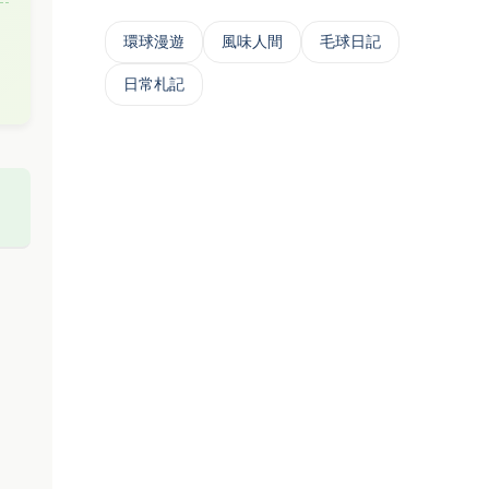
‌環球漫遊
風味人間
毛球日記
日常札記