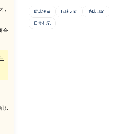
狀，
‌環球漫遊
風味人間
毛球日記
日常札記
適合
。
主
所以