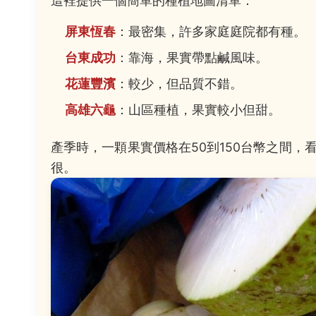
這裡提供一個簡單的種植地圖清單：
屏東恆春
：最密集，許多家庭庭院都有種。
台東成功
：靠海，果實帶點鹹風味。
花蓮豐濱
：較少，但品質不錯。
高雄六龜
：山區種植，果實較小但甜。
產季時，一顆果實價格在50到150台幣之間，
很。