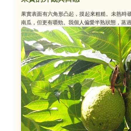
果實表面有六角形凸起，摸起來粗糙。未熟時
南瓜，但更有嚼勁。我個人偏愛半熟狀態，蒸