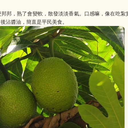
硬邦邦，熟了會變軟，散發淡淡香氣。口感嘛，像在吃紮
過後沾醬油，簡直是平民美食。