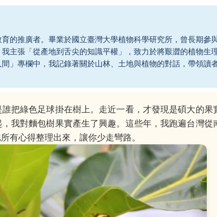
教育的推廣者。畢業於國立臺灣大學植物科學研究所，曾長期參
。我主張「從產地到舌尖的知識平權」，致力於將艱澀的植物生
人間」專欄中，我記錄著關於山林、土地與植物的對話，帶領讀
是誰把綠色足球掛在樹上。走近一看，才發現是碩大的果
起，我對麵包樹果實產生了興趣。這些年，我跑遍台灣從
把所有心得整理出來，讓你少走彎路。