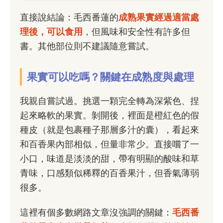
直接說結論：毛西番蓮的
成熟果實經過適當處
理後，可以食用
，但風味和安全性有許多但
書。其他部位則不建議隨意嘗試。
果實可以吃嗎？關鍵在成熟度與處理
我親自嘗試過。挑選一顆完全轉為深紫色、捏
起來略軟的果實。剝開後，裡面是橙紅色的假
種皮（就是包裹種子那層多汁的囊），看起來
和百香果內部相似，但量非常少。直接嚐了一
小口，味道是淡淡的甜，帶有明顯的酸味和草
青味，口感類似稀釋的百香果汁，但香氣薄弱
很多。
這裡有個多數網路文章沒強調的關鍵：
毛西番