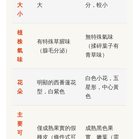
大
大
分，較小
小
植
無特殊氣味
株
有特殊草腥味
（揉碎葉子有
氣
（腺毛分泌）
青草味）
味
白色小花，五
花
明顯的西番蓮花
星形，中心黃
朵
型，白紫色
色
主
要
僅成熟果實的假
成熟黑色果
可
種皮（條件式可
實、嫩葉（需