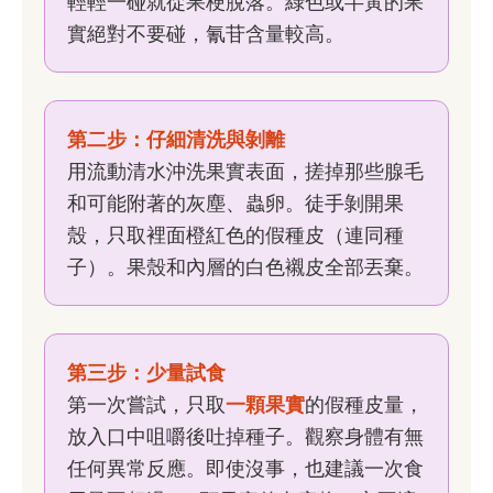
輕輕一碰就從果梗脫落。綠色或半黃的果
實絕對不要碰，氰苷含量較高。
第二步：仔細清洗與剝離
用流動清水沖洗果實表面，搓掉那些腺毛
和可能附著的灰塵、蟲卵。徒手剝開果
殼，只取裡面橙紅色的假種皮（連同種
子）。果殼和內層的白色襯皮全部丟棄。
第三步：少量試食
第一次嘗試，只取
一顆果實
的假種皮量，
放入口中咀嚼後吐掉種子。觀察身體有無
任何異常反應。即使沒事，也建議一次食