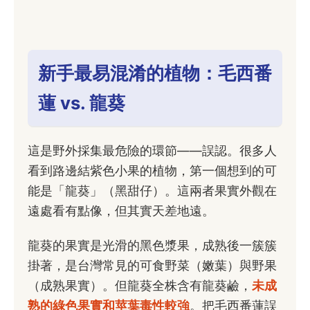
新手最易混淆的植物：毛西番
蓮 vs. 龍葵
這是野外採集最危險的環節——誤認。很多人
看到路邊結紫色小果的植物，第一個想到的可
能是「龍葵」（黑甜仔）。這兩者果實外觀在
遠處看有點像，但其實天差地遠。
龍葵的果實是光滑的黑色漿果，成熟後一簇簇
掛著，是台灣常見的可食野菜（嫩葉）與野果
（成熟果實）。但龍葵全株含有龍葵鹼，
未成
熟的綠色果實和莖葉毒性較強
。把毛西番蓮誤