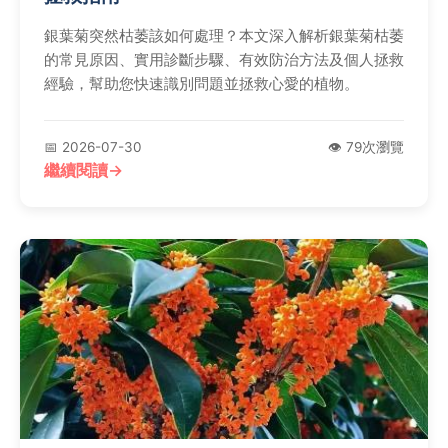
銀葉菊突然枯萎該如何處理？本文深入解析銀葉菊枯萎
的常見原因、實用診斷步驟、有效防治方法及個人拯救
經驗，幫助您快速識別問題並拯救心愛的植物。
📅 2026-07-30
👁️ 79次瀏覽
繼續閱讀