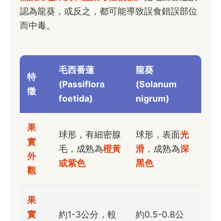
認為龍葵，或反之，都可能導致誤食錯誤部位
而中毒。
毛西番蓮
龍葵
特
(Passiflora
(Solanum
徵
foetida)
nigrum)
果
球形，有細密腺
球形，表面
光
實
毛，成熟為
橙黃
滑
，成熟為
深
外
或紫色
黑色
觀
果
實
約1-3公分，較
約0.5-0.8公