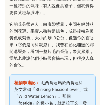
一種特殊的氣味（有人說像臭襪子，但我覺得
更像某種草腥味）。
它的花朵很迷人，白底帶紫暈，中間有輻射狀
的副花冠。果實未熟時是綠色，成熟後轉為橙
黃色或紫色，大小約1到3公分，像迷你的百香
果（它們是同科親戚）。我曾在彰化埔鹽的鄉
間溝渠旁，看到一整片毛西番蓮，果實累累，
當地老農說他們小時候會摘來玩，但很少人真
的會吃。
植物學速記：
毛西番蓮屬於西番蓮科，
英文常稱「Stinking Passionflower」或
「Wild Water Lemon」。那個
「foetida」的種小名，就是拉丁文「發