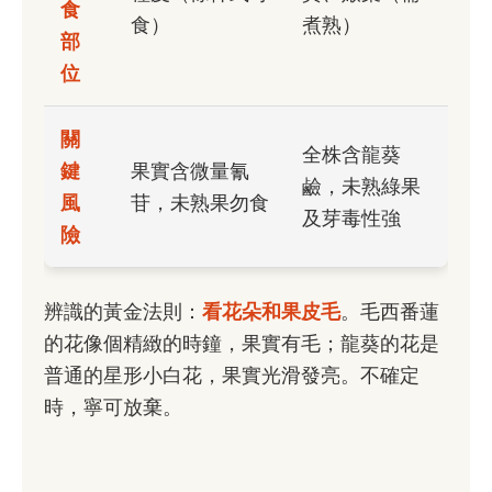
食
食）
煮熟）
部
位
關
全株含龍葵
鍵
果實含微量氰
鹼，未熟綠果
風
苷，未熟果勿食
及芽毒性強
險
辨識的黃金法則：
看花朵和果皮毛
。毛西番蓮
的花像個精緻的時鐘，果實有毛；龍葵的花是
普通的星形小白花，果實光滑發亮。不確定
時，寧可放棄。