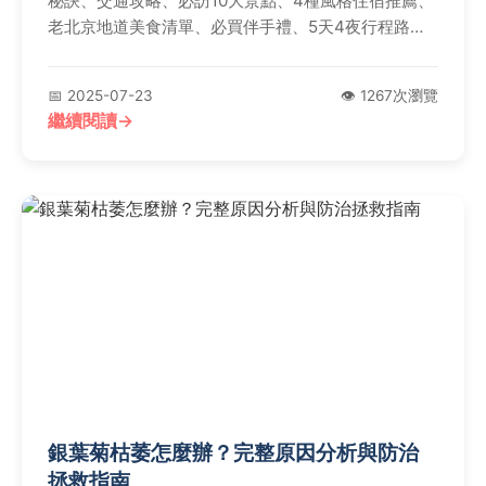
秘訣、交通攻略、必訪10大景點、4種風格住宿推薦、
老北京地道美食清單、必買伴手禮、5天4夜行程路
線、預算估算及注意事項，還有實用Q&A，一次解答
所有疑問，助您輕鬆玩轉京城！
📅 2025-07-23
👁️ 1267次瀏覽
繼續閱讀
銀葉菊枯萎怎麼辦？完整原因分析與防治
拯救指南