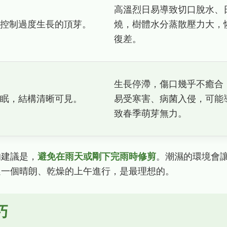
高溫烈日易導致切口脫水、
控制過度生長的頂芽。
燒，樹體水分蒸散壓力大，
復差。
生長停滯，傷口幾乎不癒合
眠，結構清晰可見。
易受寒害、病菌入侵，可能
致春季萌芽無力。
的建議是，
避免在雨天或剛下完雨時修剪
。潮濕的環境會
選一個晴朗、乾燥的上午進行，是最理想的。
巧