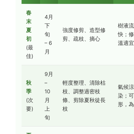
春
4月
末
下
樹液流
夏
強度修剪、造型修
旬
快；修
初
剪、疏枝、摘心
– 6
溫適宜
(最
月
佳)
9月
秋
–
輕度整理、清除枯
氣候涼
季
10
枝、調整過密枝
染；可
(次
月
條、剪除夏秋徒長
形，為
要)
上
枝
旬