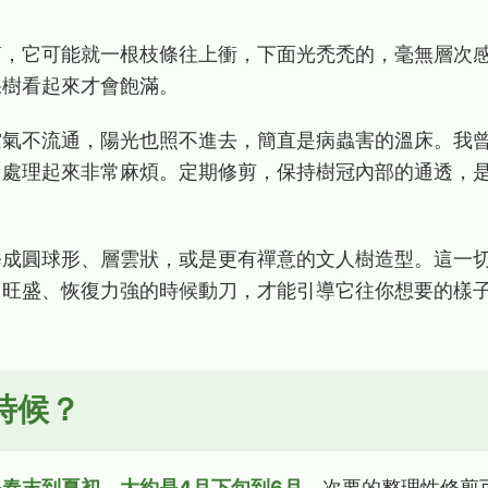
剪，它可能就一根枝條往上衝，下面光禿禿的，毫無層次
棵樹看起來才會飽滿。
空氣不流通，陽光也照不進去，簡直是病蟲害的溫床。我
，處理起來非常麻煩。定期修剪，保持樹冠內部的通透，
修成圓球形、層雲狀，或是更有禪意的文人樹造型。這一
力旺盛、恢復力強的時候動刀，才能引導它往你想要的樣
時候？
春末到夏初，大約是4月下旬到6月
。次要的整理性修剪