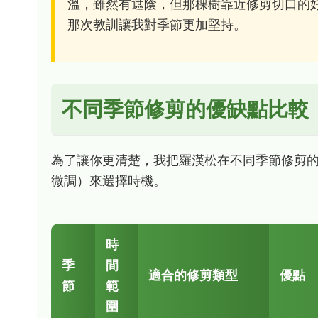
溫，雖然有遮陰，但那棵樹靠近修剪切口的
那次教訓讓我對季節更加堅持。
不同季節修剪的優缺點比較
為了讓你更清楚，我把羅漢松在不同季節修剪
微調）來選擇時機。
時
季
間
適合的修剪類型
優點
節
範
圍