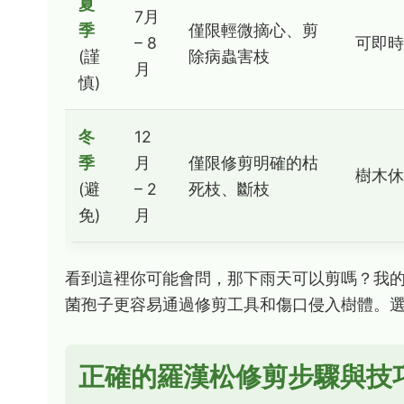
夏
7月
季
僅限輕微摘心、剪
– 8
可即時
(謹
除病蟲害枝
月
慎)
冬
12
季
月
僅限修剪明確的枯
樹木休
(避
– 2
死枝、斷枝
免)
月
看到這裡你可能會問，那下雨天可以剪嗎？我
菌孢子更容易通過修剪工具和傷口侵入樹體。
正確的羅漢松修剪步驟與技