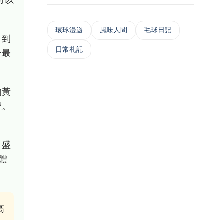
‌環球漫遊
風味人間
毛球日記
。到
日常札記
合最
的黃
號。
。盛
體
高