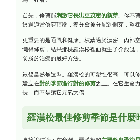
首先，修剪能
刺激它長出更茂密的新芽
。你不
透過適當修剪頂端，養分會被分配到側芽，整
更重要的是通風和健康。枝葉過於濃密，內部
懶得修剪，結果那棵羅漢松裡面就生了介殼蟲
防勝於治療的最好方法。
最後當然是造型。羅漢松的可塑性很高，可以
建立在
對的季節進行對的修剪
之上。在它生命
長，而不是讓它元氣大傷。
羅漢松最佳修剪季節是什麼
直接說結論：在台灣，羅漢松的
主要修剪季節是