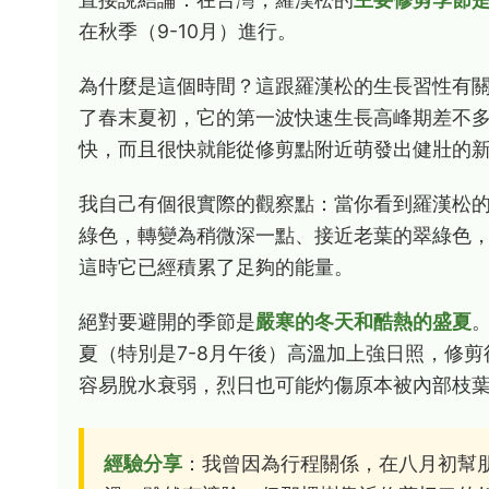
在秋季（9-10月）進行。
為什麼是這個時間？這跟羅漢松的生長習性有
了春末夏初，它的第一波快速生長高峰期差不
快，而且很快就能從修剪點附近萌發出健壯的
我自己有個很實際的觀察點：當你看到羅漢松
綠色，轉變為稍微深一點、接近老葉的翠綠色
這時它已經積累了足夠的能量。
絕對要避開的季節是
嚴寒的冬天和酷熱的盛夏
夏（特別是7-8月午後）高溫加上強日照，修
容易脫水衰弱，烈日也可能灼傷原本被內部枝
經驗分享
：我曾因為行程關係，在八月初幫