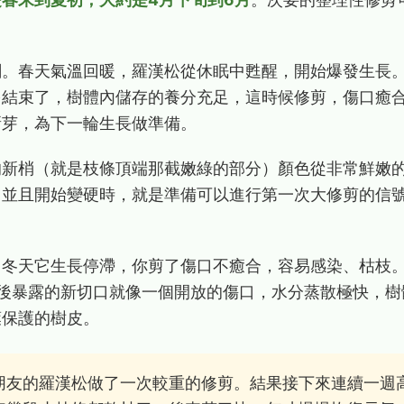
關。春天氣溫回暖，羅漢松從休眠中甦醒，開始爆發生長
多結束了，樹體內儲存的養分充足，這時候修剪，傷口癒
新芽，為下一輪生長做準備。
的新梢（就是枝條頂端那截嫩綠的部分）顏色從非常鮮嫩
，並且開始變硬時，就是準備可以進行第一次大修剪的信
。冬天它生長停滯，你剪了傷口不癒合，容易感染、枯枝
剪後暴露的新切口就像一個開放的傷口，水分蒸散極快，樹
葉保護的樹皮。
朋友的羅漢松做了一次較重的修剪。結果接下來連續一週