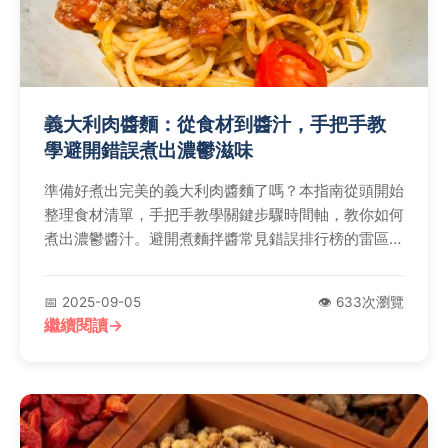
義大利肉醬麵：從食材到醬汁，手把手教
學避開錯誤煮出濃鬱滋味
準備好煮出完美的義大利肉醬麵了嗎？本指南從頭開始
整理食材清單，手把手教學關鍵步驟時間軸，教你如何
煮出濃鬱醬汁。避開煮麵拌醬常見錯誤排行榜的雷區，
探索變化與個人心得，並透過常見問答Q&A解答所有
疑問，確保你輕鬆煮出專業級好滋味！
📅 2025-09-05
👁️ 633次瀏覽
繼續閱讀