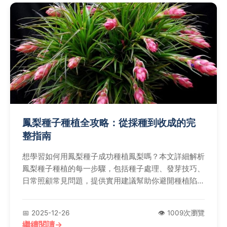
鳳梨種子種植全攻略：從採種到收成的完
整指南
想學習如何用鳳梨種子成功種植鳳梨嗎？本文詳細解析
鳳梨種子種植的每一步驟，包括種子處理、發芽技巧、
日常照顧常見問題，提供實用建議幫助你避開種植陷
阱，讓你輕鬆享受從種子到果實的樂趣。
📅 2025-12-26
👁️ 1009次瀏覽
繼續閱讀