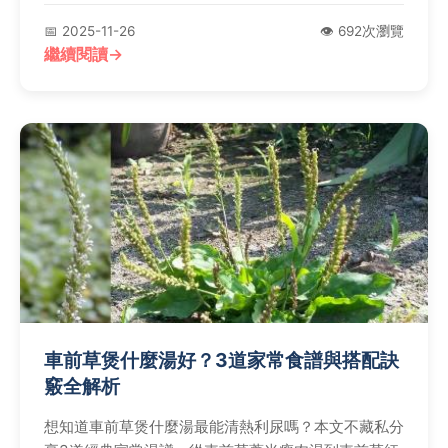
📅 2025-11-26
👁️ 692次瀏覽
繼續閱讀
車前草煲什麼湯好？3道家常食譜與搭配訣
竅全解析
想知道車前草煲什麼湯最能清熱利尿嗎？本文不藏私分