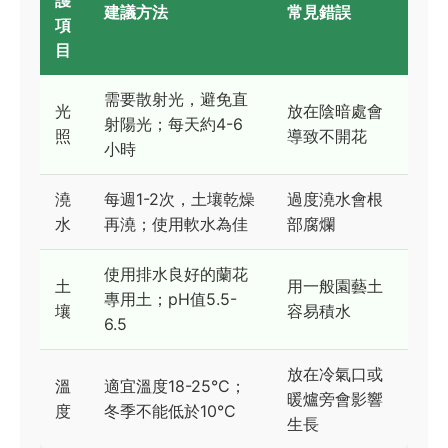
建議方法
常見錯誤
項
目
需要散射光，避免直
光
放在陰暗處會
射陽光；每天約4-6
照
導致不開花
小時
澆
每週1-2次，土壤乾燥
過度澆水會根
水
再澆；使用軟水為佳
部腐爛
使用排水良好的蘭花
土
用一般園藝土
專用土；pH值5.5-
壤
容易積水
6.5
放在冷氣口或
溫
適宜溫度18-25°C；
暖爐旁會影響
度
冬季不能低於10°C
生長