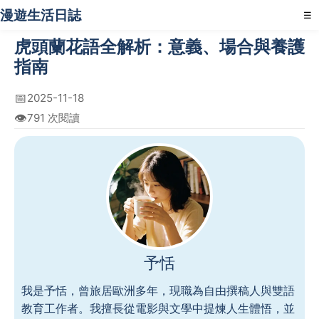
漫遊生活日誌
☰
虎頭蘭花語全解析：意義、場合與養護
指南
📅
2025-11-18
👁️
791 次閱讀
予恬
我是予恬，曾旅居歐洲多年，現職為自由撰稿人與雙語
教育工作者。我擅長從電影與文學中提煉人生體悟，並