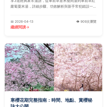
享3道經典家常湯譜，從車前草薏米瘦肉湯到車前草紅
蘿蔔粟米湯，詳細步驟、功效解析與新手常犯錯誤一次
告訴你，讓你輕鬆掌握這味平民草藥的煲湯智慧。
📅 2026-04-13
👁️ 909次瀏覽
繼續閱讀
寒櫻花期完整指南：時間、地點、賞櫻秘
訣大公開