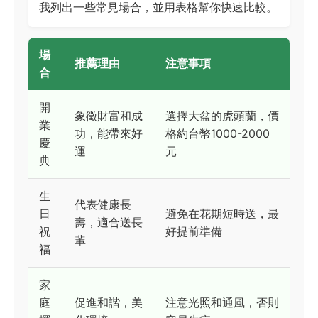
我列出一些常見場合，並用表格幫你快速比較。
場
推薦理由
注意事項
合
開
象徵財富和成
選擇大盆的虎頭蘭，價
業
功，能帶來好
格約台幣1000-2000
慶
運
元
典
生
代表健康長
日
避免在花期短時送，最
壽，適合送長
祝
好提前準備
輩
福
家
庭
促進和諧，美
注意光照和通風，否則