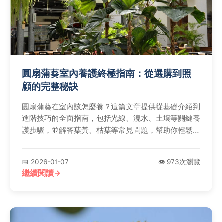
圓扇蒲葵室內養護終極指南：從選購到照
顧的完整秘訣
圓扇蒲葵在室內該怎麼養？這篇文章提供從基礎介紹到
進階技巧的全面指南，包括光線、澆水、土壤等關鍵養
護步驟，並解答葉黃、枯葉等常見問題，幫助你輕鬆打
造健康綠意空間。
📅 2026-01-07
👁️ 973次瀏覽
繼續閱讀