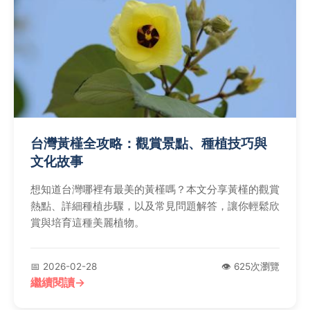
台灣黃槿全攻略：觀賞景點、種植技巧與
文化故事
想知道台灣哪裡有最美的黃槿嗎？本文分享黃槿的觀賞
熱點、詳細種植步驟，以及常見問題解答，讓你輕鬆欣
賞與培育這種美麗植物。
📅 2026-02-28
👁️ 625次瀏覽
繼續閱讀