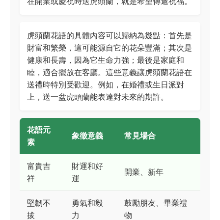
在開業或慶祝時送虎頭蘭，就是希望傳遞祝福。
虎頭蘭花語的具體內容可以歸納為幾點：首先是
財富和繁榮，這可能源自它的花朵豐滿；其次是
健康和長壽，因為它生命力強；最後是家庭和
睦，適合擺放在客廳。這些意義讓虎頭蘭花語在
送禮時特別受歡迎。例如，在婚禮或生日派對
上，送一盆虎頭蘭能表達對未來的期許。
花語元
象徵意義
常見場合
素
富貴吉
財運和好
開業、新年
祥
運
堅韌不
勇氣和毅
鼓勵朋友、畢業禮
拔
力
物