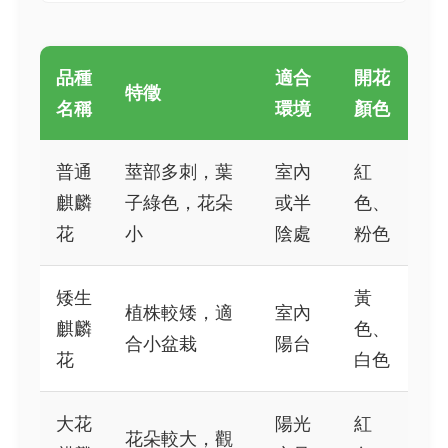
品種
適合
開花
特徵
名稱
環境
顏色
普通
莖部多刺，葉
室內
紅
麒麟
子綠色，花朵
或半
色、
花
小
陰處
粉色
矮生
黃
植株較矮，適
室內
麒麟
色、
合小盆栽
陽台
花
白色
大花
陽光
紅
花朵較大，觀