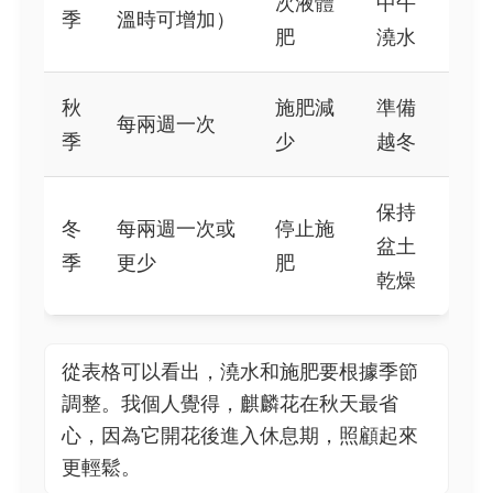
次液體
中午
季
溫時可增加）
肥
澆水
秋
施肥減
準備
每兩週一次
季
少
越冬
保持
冬
每兩週一次或
停止施
盆土
季
更少
肥
乾燥
從表格可以看出，澆水和施肥要根據季節
調整。我個人覺得，麒麟花在秋天最省
心，因為它開花後進入休息期，照顧起來
更輕鬆。