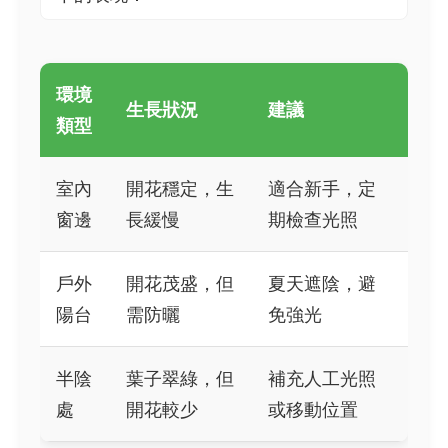
環境
生長狀況
建議
類型
室內
開花穩定，生
適合新手，定
窗邊
長緩慢
期檢查光照
戶外
開花茂盛，但
夏天遮陰，避
陽台
需防曬
免強光
半陰
葉子翠綠，但
補充人工光照
處
開花較少
或移動位置