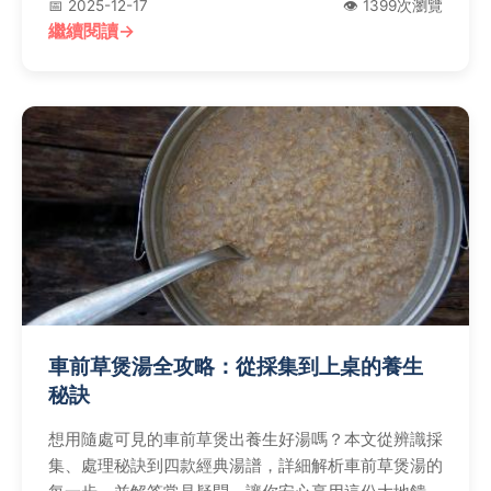
📅 2025-12-17
👁️ 1399次瀏覽
繼續閱讀
車前草煲湯全攻略：從採集到上桌的養生
秘訣
想用隨處可見的車前草煲出養生好湯嗎？本文從辨識採
集、處理秘訣到四款經典湯譜，詳細解析車前草煲湯的