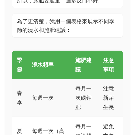
所以，施肥要適量，過多反而不好。
為了更清楚，我用一個表格來展示不同季
節的澆水和施肥建議：
季
施肥建
注意
澆水頻率
節
議
事項
每月一
注意
春
每週一次
次磷鉀
新芽
季
肥
生長
每月一
避免
夏
每週一次（高