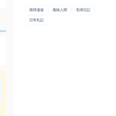
‌環球漫遊
風味人間
毛球日記
日常札記