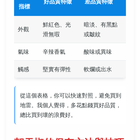
好品質特徵
差品質特徵
指標
鮮紅色、光
暗淡、有黑點
外觀
滑無瑕
或皺紋
氣味
辛辣香氣
酸味或異味
觸感
堅實有彈性
軟爛或出水
從這個表格，你可以快速對照，避免買到
地雷。我個人覺得，多花點錢買好品質，
總比買到壞的浪費好。