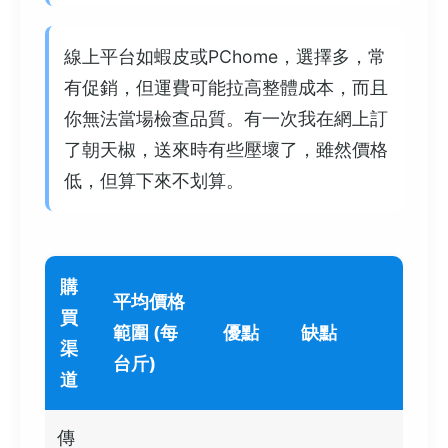
線上平台如蝦皮或PChome，選擇多，常
有促銷，但運費可能拉高整體成本，而且
你無法當場檢查品質。有一次我在網上訂
了朝天椒，送來時有些壓壞了，雖然價格
低，但算下來不划算。
購
平均價格
買
範圍 (每
優點
缺點
渠
台斤)
道
傳