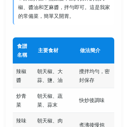
椒、醬油和芝麻醬，拌勻即可。這是我家
的常備菜，簡單又開胃。
食譜
主要食材
做法簡介
名稱
辣椒
朝天椒、大
攪拌均勻，密
醬
蒜、鹽、油
封保存
炒青
朝天椒、蔬
快炒後調味
菜
菜、蒜末
辣味
朝天椒、肉
煮沸後慢炖