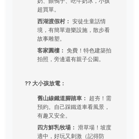
奶、餵鴨子、吃牛奶冰，小孩
超買單。
西湖渡假村：
安徒生童話情
境，有簡單遊樂設施，散步看
故事雕塑。
客家圓樓：
免費！特色建築拍
拍照，旁邊還有親子公園。
?? 大小孩放電：
舊山線鐵道腳踏車：
超夯！需
預約。自己踩鐵道車看風景，
有趣又安全。
四方鮮乳牧場：
滑草場！坡度
適中，好玩又刺激（記得防