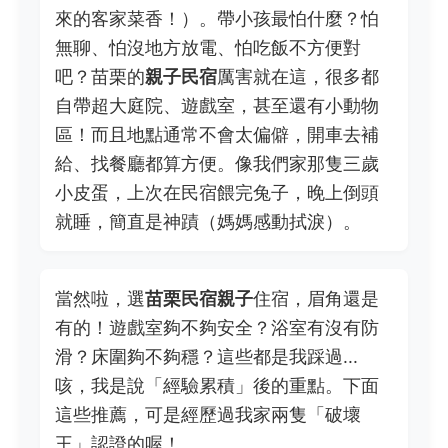
來的客家菜香！）。帶小孩最怕什麼？怕
無聊、怕沒地方放電、怕吃飯不方便對
吧？苗栗的
親子民宿
厲害就在這，很多都
自帶超大庭院、遊戲室，甚至還有小動物
區！而且地點通常不會太偏僻，開車去補
給、找餐廳都算方便。像我們家那隻三歲
小皮蛋，上次在民宿餵完兔子，晚上倒頭
就睡，簡直是神蹟（媽媽感動拭淚）。
當然啦，選
苗栗民宿親子
住宿，眉角還是
有的！遊戲室夠不夠安全？浴室有沒有防
滑？床圍夠不夠穩？這些都是我踩過...
咳，我是說「經驗累積」後的重點。下面
這些推薦，可是經歷過我家兩隻「破壞
王」認證的喔！