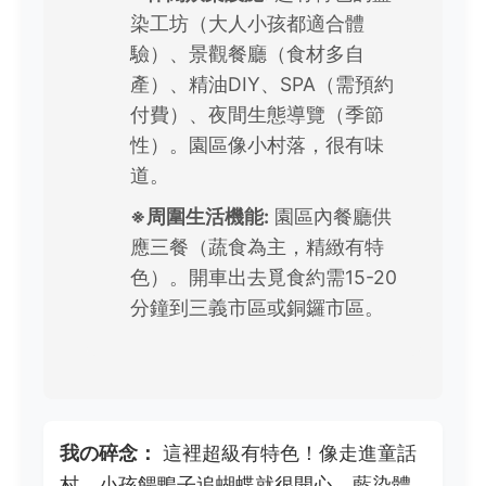
染工坊（大人小孩都適合體
驗）、景觀餐廳（食材多自
產）、精油DIY、SPA（需預約
付費）、夜間生態導覽（季節
性）。園區像小村落，很有味
道。
※周圍生活機能:
園區內餐廳供
應三餐（蔬食為主，精緻有特
色）。開車出去覓食約需15-20
分鐘到三義市區或銅鑼市區。
我の碎念：
這裡超級有特色！像走進童話
村，小孩餵鴨子追蝴蝶就很開心。藍染體