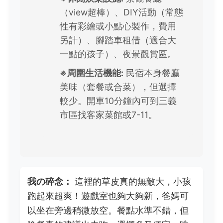
（view超棒）、DIY活動（常態
性有彩繪或小點心製作，費用
另計）、腳踏車租借（適合大
一點的孩子）、夜景觀賞區。
※周圍生活機能:
民宿本身餐廳
美味（套餐或合菜），但選擇
較少。開車10分鐘內可到三義
市區找客家菜館或7-11。
我の碎念：
這裡的草皮真的無敵大，小孩
跑起來超爽！遊戲室也夠大夠新，爸媽可
以坐在旁邊稍微放空。餐點水準不錯，但