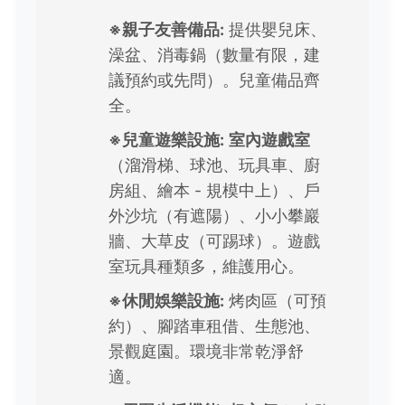
※親子友善備品:
提供嬰兒床、
澡盆、消毒鍋（數量有限，建
議預約或先問）。兒童備品齊
全。
※兒童遊樂設施:
室內遊戲室
（溜滑梯、球池、玩具車、廚
房組、繪本 - 規模中上）、戶
外沙坑（有遮陽）、小小攀巖
牆、大草皮（可踢球）。遊戲
室玩具種類多，維護用心。
※休閒娛樂設施:
烤肉區（可預
約）、腳踏車租借、生態池、
景觀庭園。環境非常乾淨舒
適。