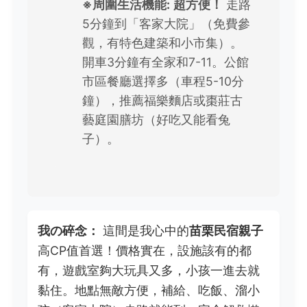
※周圍生活機能:
超方便！
走路
5分鐘到「客家大院」（免費參
觀，有特色建築和小市集）。
開車3分鐘有全家和7-11。公館
市區餐廳選擇多（車程5-10分
鐘），推薦福樂麵店或棗莊古
藝庭園膳坊（好吃又能看兔
子）。
我の碎念：
這間是我心中的
苗栗民宿親子
高CP值首選！價格實在，設施該有的都
有，遊戲室夠大玩具又多，小孩一進去就
黏住。地點無敵方便，補給、吃飯、溜小