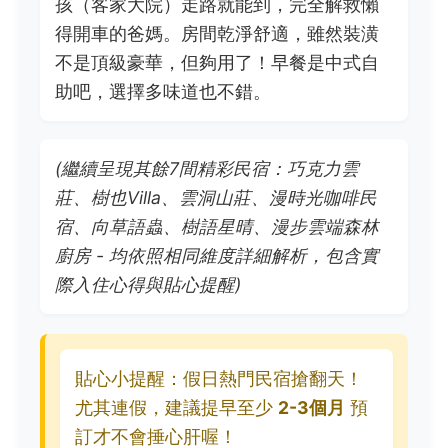
孩（客家大院）走路就能到，完全解救懶
得開車的爸媽。房間乾淨舒適，雖然裝潢
不是頂級豪華，但夠用了！早餐是中式自
助吧，選擇多味道也不錯。
(繼續呈現其餘7間精彩民宿：巧克力雲
莊、樹也Villa、雲洞山莊、漫時光咖啡民
宿、向草語蟲、樹語星晴、漫步雲端森林
廚房 - 均依照相同維度詳細解析，包含實
際入住心得與貼心提醒)
貼心小提醒：假日熱門民宿搶翻天！
尤其連假，建議提早至少
2-3個月
預
訂才不會捶心肝喔！