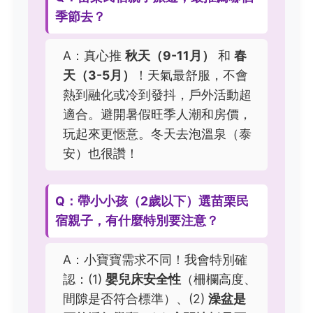
季節去？
A：真心推
秋天（9-11月）
和
春
天（3-5月）
！天氣最舒服，不會
熱到融化或冷到發抖，戶外活動超
適合。避開暑假旺季人潮和房價，
玩起來更愜意。冬天去泡溫泉（泰
安）也很讚！
Q：帶小小孩（2歲以下）選苗栗民
宿親子，有什麼特別要注意？
A：小寶寶需求不同！我會特別確
認：(1)
嬰兒床安全性
（柵欄高度、
間隙是否符合標準）、(2)
澡盆是