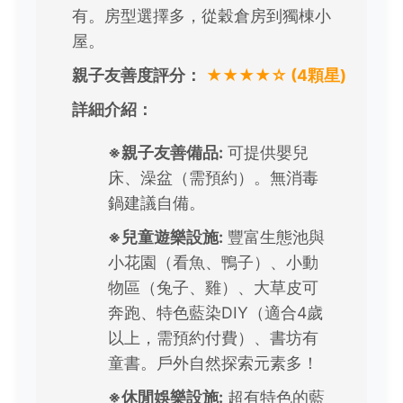
有。房型選擇多，從穀倉房到獨棟小
屋。
親子友善度評分：
★★★★☆ (4顆星)
詳細介紹：
※親子友善備品:
可提供嬰兒
床、澡盆（需預約）。無消毒
鍋建議自備。
※兒童遊樂設施:
豐富生態池與
小花園（看魚、鴨子）、小動
物區（兔子、雞）、大草皮可
奔跑、特色藍染DIY（適合4歲
以上，需預約付費）、書坊有
童書。戶外自然探索元素多！
※休閒娛樂設施:
超有特色的藍