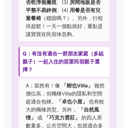
否乾淨無黴斑
、(3)
房間地板是否
平整不易絆倒
、(4)
用餐是否有兒
童餐椅
（穩固嗎？）。另外，行程
排超鬆！一天一個點就好，重點是
讓寶寶在民宿休息夠。
Q：有沒有適合一群朋友家庭（多組
親子）一起入住的苗栗民宿親子選
擇？
A：當然有！像
「樹也Villa」
雖然
價位高，但獨棟Villa的隱私和空間
超適合包棟。
「卓也小屋」
也有較
大的獨棟房型。另外，
「自然風
情」
或
「巧克力雲莊」
的四人房
數量多、公共空間大，也很適合多