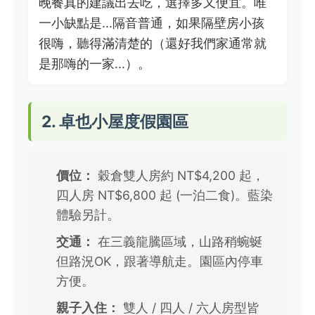
晚餐真的建議出去吃，選擇多又便宜。唯
一小缺點是...隔音普通，如果隔壁房小孩
很嗨，聽得滿清楚的（還好我們家通常就
是那嗨的一家...）。
2. 卓也小屋度假園區
價位：
穀倉雙人房約 NT$4,200 起，
四人房 NT$6,800 起 (一泊二食)。藍染
體驗另計。
交通：
在三義龍騰區域，山路稍蜿蜒
但路況OK，跟著導航走。園區內停車
方便。
親子入住：
雙人 / 四人 / 六人房型皆