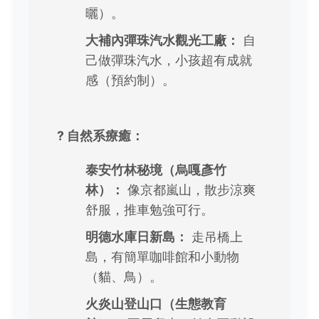
曬）。
大補內彈珠汽水觀光工廠：
自
己做彈珠汽水，小孩超有成就
感（預約制）。
? 自然系療癒：
泰安竹林秘境（烏嘎彥竹
林）：
像京都嵐山，散步涼爽
舒服，推車勉強可行。
明德水庫日新島：
走吊橋上
島，有簡單咖啡館和小動物
（貓、鳥）。
火炎山登山口（生態教育