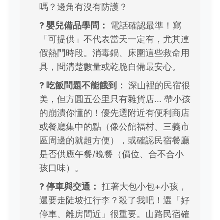
嗎？邊角有沒有防護？
?️ 嬰兒備品學問：
電話確認最準！寫
「可提供」不代表當天一定有，尤其連
假熱門時段。消毒鍋、床圍這些救命用
具，問清楚數量或乾脆自備最安心。
?️ 吃飯問題不能餓到：
深山裡的民宿很
美，但方圓五公里只有雜貨店... 帶小孩
的崩潰你懂的！優先選附近有便利商店
或餐廳集中的點（像公館福村、三義市
區周邊的就超方便），或確認民宿餐廳
是否供應午餐/晚餐（價位、合不合小
孩口味）。
? 停車與交通：
扛著大包小包+小孩，
還要走陡坡扛行李？殺了我吧！選「好
停車、離房間近」很重要。山路民宿確