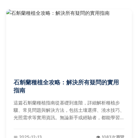
石斛蘭種植全攻略：解決所有疑問的實用
指南
這篇石斛蘭種植指南從基礎到進階，詳細解析種植步
驟、常見問題與解決方法，包括土壤選擇、澆水技巧、
光照需求等實用資訊。無論新手或經驗者，都能學習如
何避免常見錯誤，讓石斛蘭健康生長、花開不斷。內容
涵蓋個人經驗分享和負面案例，幫助您成為種植達人。
📅 2025-12-13
👁️ 1083次瀏覽