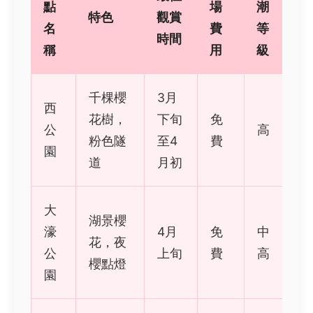
點
場
潮
特色
觀賞
名
費
等
時間
稱
用
級
千棵櫻
3月
西
花樹，
下旬
免
公
高
粉色隧
至4
費
園
道
月初
大
湖景櫻
濠
4月
免
中
花，夜
公
上旬
費
高
櫻點燈
園