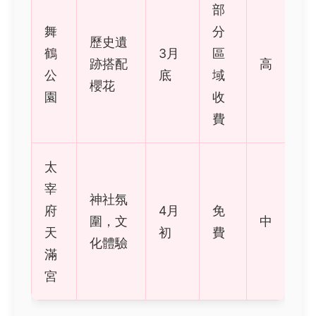
部
舞
分
歷史遺
鶴
3月
區
跡搭配
高
公
底
域
櫻花
園
收
費
太
宰
神社氛
府
4月
免
圍，文
中
天
初
費
化體驗
滿
宮