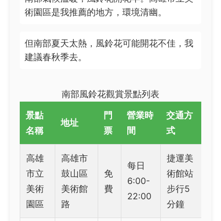
術園區是我推薦的地方，環境清幽。
但南部夏天太熱，風鈴花可能開花不佳，我
建議春秋季去。
南部風鈴花觀賞景點列表
景點
門
營業時
交通方
地址
名稱
票
間
式
高雄
高雄市
捷運美
每日
市立
鼓山區
免
術館站
6:00-
美術
美術館
費
步行5
22:00
園區
路
分鐘