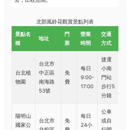
北部風鈴花觀賞景點列表
景點名
門
營業
交通
地址
稱
票
時間
方式
捷運
台北市
每日
小南
台北植
中正區
免
9:00-
門站
物園
南海路
費
17:00
步行5
53號
分鐘
公車
陽明山
每日
台北市
免
或自
國家公
24小
北投區
費
行開