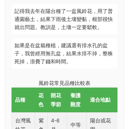
記得我去年在陽台種了一盆風鈴花，用了普
通園藝土，結果下雨後土壤變黏，根部很快
就出問題。教訓是，土壤一定要鬆軟。
如果是在盆栽種植，建議選有排水孔的盆
子，我曾經用無孔盆，結果水排不掉，整株
死掉，浪費了錢和時間。
風鈴花常見品種比較表
花
開花
養護
品種
適合地點
色
季節
難度
台灣風
紫
4-6
陽台或花
中等