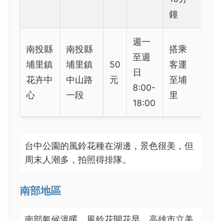
鐘
週一
南投縣
南投縣
搭乘
至週
埔里鎮
埔里鎮
50
客運
日
花卉中
中山路
元
至埔
8:00-
心
一段
里
18:00
台中公園的風鈴花種在湖邊，景色很美，但
周末人潮多，拍照得排隊。
南部地區
南部氣候溫暖，風鈴花開花早。高雄市立美