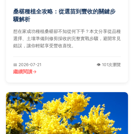
桑椹種植全攻略：從選苗到豐收的關鍵步
驟解析
想在家成功種植桑椹卻不知從何下手？本文分享從品種
選擇、土壤準備到修剪採收的完整實戰步驟，避開常見
錯誤，讓你輕鬆享受豐收喜悅。
📅 2026-07-21
👁️ 101次瀏覽
繼續閱讀