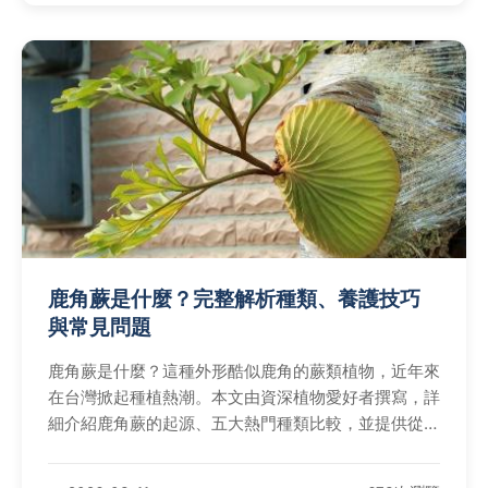
鹿角蕨是什麼？完整解析種類、養護技巧
與常見問題
鹿角蕨是什麼？這種外形酷似鹿角的蕨類植物，近年來
在台灣掀起種植熱潮。本文由資深植物愛好者撰寫，詳
細介紹鹿角蕨的起源、五大熱門種類比較，並提供從新
手到高手的養護步驟，包括光照、澆水和施肥要點。同
時，解答葉片發黃、生長緩慢等常見問題，幫助你避免