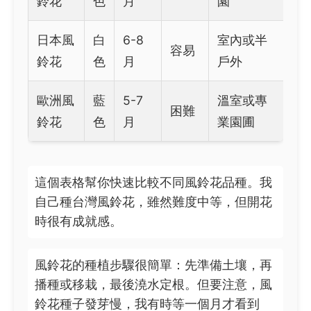
鈴花
色
月
園
日本風
白
6-8
室內或半
容易
鈴花
色
月
戶外
歐洲風
藍
5-7
溫室或專
困難
鈴花
色
月
業園圃
這個表格幫你快速比較不同風鈴花品種。我
自己種台灣風鈴花，雖然難度中等，但開花
時很有成就感。
風鈴花的種植步驟很簡單：先準備土壤，再
播種或移栽，最後澆水定根。但要注意，風
鈴花種子發芽慢，我有時等一個月才看到