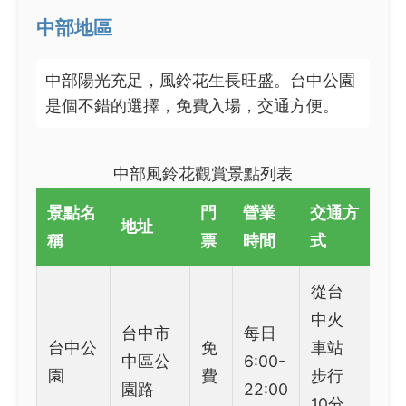
中部地區
中部陽光充足，風鈴花生長旺盛。台中公園
是個不錯的選擇，免費入場，交通方便。
中部風鈴花觀賞景點列表
景點名
門
營業
交通方
地址
稱
票
時間
式
從台
中火
台中市
每日
台中公
免
車站
中區公
6:00-
園
費
步行
園路
22:00
10分