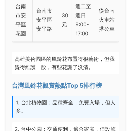
台南
週二至
台南市
從台南
市安
30
週日
安平區
火車站
平區
元
9:00-
安平路
搭公車
花園
17:00
高雄美術園區的風鈴花布置得很藝術，但我
覺得維護一般，有些花謝了沒清。
台灣風鈴花觀賞熱點Top 5排行榜
1. 台北植物園：品種齊全，免費入場，但人
多。
2. 台中公園：交通便利，適合家庭，但設施