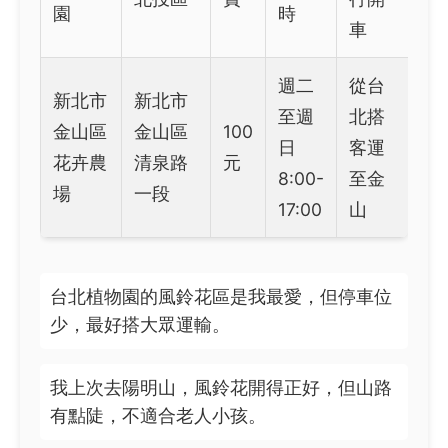
園
時
車
週二
從台
新北市
新北市
至週
北搭
金山區
金山區
100
日
客運
花卉農
清泉路
元
8:00-
至金
場
一段
17:00
山
台北植物園的風鈴花區是我最愛，但停車位
少，最好搭大眾運輸。
我上次去陽明山，風鈴花開得正好，但山路
有點陡，不適合老人小孩。