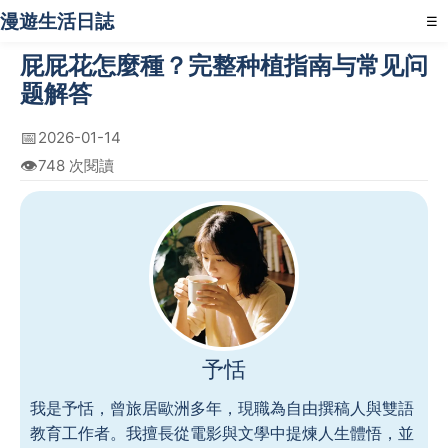
漫遊生活日誌
☰
屁屁花怎麼種？完整种植指南与常见问
题解答
📅
2026-01-14
👁️
748 次閱讀
予恬
我是予恬，曾旅居歐洲多年，現職為自由撰稿人與雙語
教育工作者。我擅長從電影與文學中提煉人生體悟，並