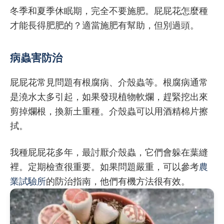
冬季和夏季休眠期，完全不要施肥。屁屁花怎麼種
才能長得肥肥的？適當施肥有幫助，但別過頭。
病蟲害防治
屁屁花常見問題有根腐病、介殼蟲等。根腐病通常
是澆水太多引起，如果發現植物軟爛，趕緊挖出來
剪掉爛根，換新土重種。介殼蟲可以用酒精棉片擦
拭。
我種屁屁花多年，最討厭介殼蟲，它們會躲在葉縫
裡。定期檢查很重要。如果問題嚴重，可以參考
農
業試驗所
的防治指南，他們有機方法很有效。