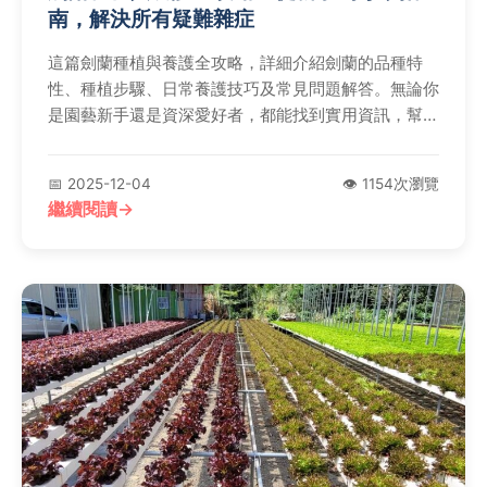
南，解決所有疑難雜症
這篇劍蘭種植與養護全攻略，詳細介紹劍蘭的品種特
性、種植步驟、日常養護技巧及常見問題解答。無論你
是園藝新手還是資深愛好者，都能找到實用資訊，幫助
劍蘭健康生長、花開燦爛。內容包含個人經驗分享、實
用表格和清單，解決你在種植前、中、後期的所有疑
📅 2025-12-04
👁️ 1154次瀏覽
問。
繼續閱讀