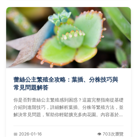
蕾絲公主繁殖全攻略：葉插、分株技巧與
常見問題解答
你是否對蕾絲公主繁殖感到困惑？這篇完整指南從基礎
介紹到進階技巧，詳細解析葉插、分株等繁殖方法，並
解決常見問題，幫助你輕鬆擴充多肉花園。內容基於實
際經驗和權威資料，適合新手與老手參考。
📅 2026-01-16
👁️ 703次瀏覽