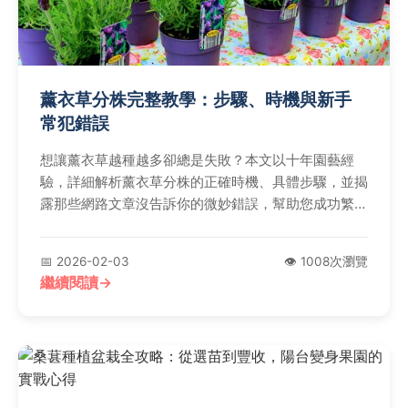
薰衣草分株完整教學：步驟、時機與新手
常犯錯誤
想讓薰衣草越種越多卻總是失敗？本文以十年園藝經
驗，詳細解析薰衣草分株的正確時機、具體步驟，並揭
露那些網路文章沒告訴你的微妙錯誤，幫助您成功繁殖
茂盛薰衣草。
📅 2026-02-03
👁️ 1008次瀏覽
繼續閱讀