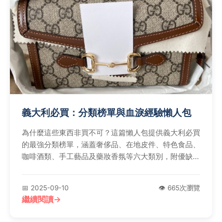
義大利必買：分類榜單與血淚經驗懶人包
為什麼這些東西非買不可？這篇懶人包提供義大利必買
的最強分類榜單，涵蓋奢侈品、在地皮件、特色食品、
咖啡酒類、手工藝品及藥妝香氛等六大類別，附優缺點
真心話評比與實戰血淚Tips分享，還有FAQ解答購物疑
難雜症，讓您的義大利血拚之旅省錢又省心。
📅 2025-09-10
👁️ 665次瀏覽
繼續閱讀