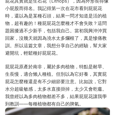
屁花其實就是生石花（Lithops），因為外形長得像
小屁股而得名。我記得第一次在花市看到屁屁花
時，還以為是某種石頭，結果一問才知道是活的植
物，超有趣的！種屁屁花怎麼種才不會失敗？這問
題困擾過不少新手，包括我自己。當初我興沖沖買
回家，沒幾天就因為澆水太多爛根了，真是慘痛教
訓。所以這篇文章，我想分享自己的經驗，幫大家
避開坑，輕鬆種好屁屁花。
屁屁花原產於南非，屬於多肉植物，特點是耐旱、
生長慢，適合懶人種植。但別以為它好養，其實屁
屁花怎麼種還是有不少細節要注意。比如說，它對
水分超級敏感，太多水直接掛掉，太少又會乾癟。
我曾經以為多肉植物都差不多，結果屁屁花讓我學
到教訓——每種植物都有自己的脾氣。