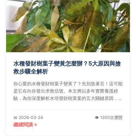
水種發財樹葉子變黃怎麼辦？5大原因與搶
救步驟全解析
你心愛的水種發財樹葉子變黃了？先別急著丟！這可能
是它在向你發出求救信號。本文將以多年實際養護經
驗，為你深度解析水培發財樹黃葉的五大關鍵原因，從
光照、水分到根系健康，一步步教你如何診斷並執行有
效的搶救行動，讓你的發財樹重新恢復翠綠生機。
📅 2026-03-24
👁️ 1200次瀏覽
繼續閱讀