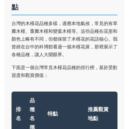
點
台灣的木槿花品種多樣，適應本地氣候，常見的有單
瓣木槿、重瓣木槿和變葉木槿等。這些品種在花形和
顏色上略有不同，但都保留了木槿花的花語核心。我
曾經在台中的科博館看過一個木槿花展，那裡展示了
各種品種，讓人大開眼界。
下面是一個台灣常見木槿花品種的排行榜，基於受歡
迎度和觀賞價值：
品
排
種
推薦觀賞
特點
名
名
地點
稱