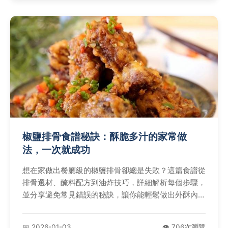
椒鹽排骨食譜秘訣：酥脆多汁的家常做
法，一次就成功
想在家做出餐廳級的椒鹽排骨卻總是失敗？這篇食譜從
排骨選材、醃料配方到油炸技巧，詳細解析每個步驟，
並分享避免常見錯誤的秘訣，讓你能輕鬆做出外酥內嫩
的正宗口味。文中還包含個人經驗分享和問答，解決所
有疑難雜症。
📅 2026-01-03
👁️ 706次瀏覽