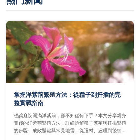
熱門新聞
掌握洋紫荊繁殖方法：從種子到扦插的完
整實戰指南
想讓庭院開滿洋紫荊，卻不知從何下手？本文分享親身
實踐的洋紫荊繁殖方法，詳細拆解種子繁殖與扦插繁殖
的步驟、成敗關鍵與常見地雷，從選材、處理到後續養
護，一步步帶你成功培育屬於自己的洋紫荊。