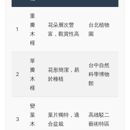
重
瓣
花朵層次豐
台北植物
1
木
富，觀賞性高
園
槿
單
台中自然
瓣
花形簡潔，易
2
科學博物
木
於種植
館
槿
變
葉
葉片獨特，適
高雄駁二
3
木
合盆栽
藝術特區