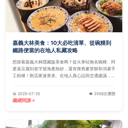
嘉義大林美食：10大必吃清單、從碗粿到
鐵路便當的在地人私藏攻略
想探索嘉義大林隱藏版美食嗎？從火車站無名碗粿、阿
婆臭豆腐到老字號海產熱炒，還有懷舊麥芽餅和消暑手
工粉粿！附店家速查表、在地人真心話與交通建議，帶
你吃遍大林必訪10大美食，連蔭鳳梨醬這種靈魂調味
料都不放過‌！
📅 2025-07-25
👁️ 3558次瀏覽
繼續閱讀