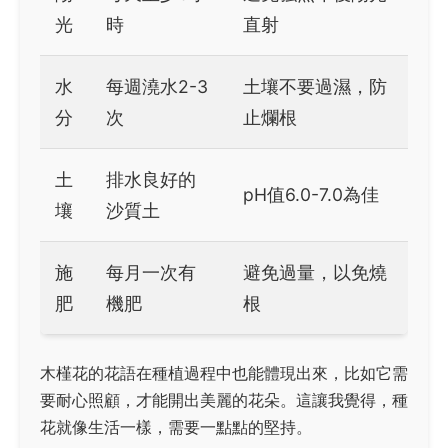
光
時
直射
水
每週澆水2-3
土壤不要過濕，防
分
次
止爛根
土
排水良好的
pH值6.0-7.0為佳
壤
沙質土
施
每月一次有
避免過量，以免燒
肥
機肥
根
木槿花的花語在種植過程中也能體現出來，比如它需
要耐心照顧，才能開出美麗的花朵。這讓我覺得，種
花就像生活一樣，需要一點點的堅持。