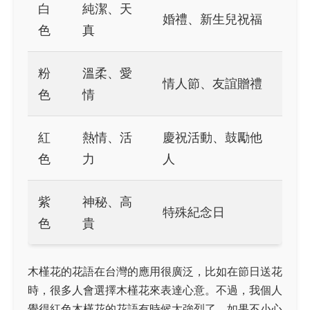
白
純潔、天
婚禮、新生兒祝福
色
真
粉
溫柔、愛
情人節、友誼贈禮
色
情
紅
熱情、活
慶祝活動、鼓勵他
色
力
人
紫
神秘、高
特殊紀念日
色
貴
木槿花的花語在台灣的應用很廣泛，比如在節日送花
時，很多人會選擇木槿花來表達心意。不過，我個人
覺得紅色木槿花的花語有時候太強烈了，如果不小心