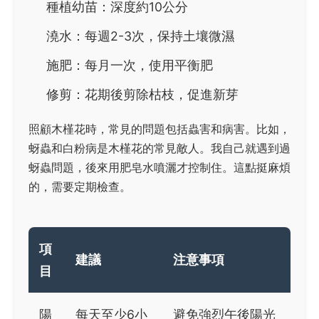
種植幼苗：深度約10公分
澆水：每週2-3次，保持土壤微濕
施肥：每月一次，使用平衡肥
修剪：花期後剪除枯枝，促進新芽
照顧木槿花時，常見的問題包括蟲害和病害。比如，
蚜蟲和白粉病是木槿花的常見敵人。我自己就遇到過
蚜蟲問題，後來用肥皂水噴灑才控制住。這點挺麻煩
的，需要定期檢查。
項
建議
注意事項
目
陽
每天至少6小
避免強烈午後陽光