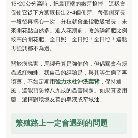
15-20公分高時，把最頂端的嫩芽掐掉，這樣會
促使它從下方葉腋長出2-4個側芽。每個側芽長
一段後再摘心一次，分枝就會呈指數級增長，未
來開花點自然多。進入花期前，改施磷鉀肥比例
較高的開花肥。全日照！全日照！全日照！這點
再強調都不為過。
關於病蟲害，馬纓丹算是強健的，但偶爾會有蚜
蟲或紅蜘蛛。我自己的經驗是，與其等生病了再
噴藥，不如定期用
強力水柱沖洗葉背
，保持通
風，這能預防掉八九成的蟲害問題。如果真要用
藥，選擇對環境友善的皂液或窄域油。
繁殖路上一定會遇到的問題