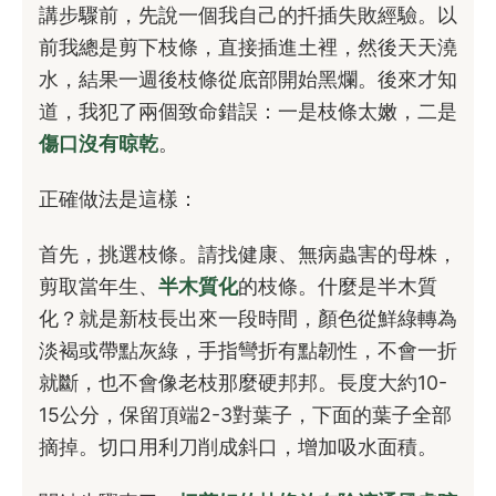
講步驟前，先說一個我自己的扦插失敗經驗。以
前我總是剪下枝條，直接插進土裡，然後天天澆
水，結果一週後枝條從底部開始黑爛。後來才知
道，我犯了兩個致命錯誤：一是枝條太嫩，二是
傷口沒有晾乾
。
正確做法是這樣：
首先，挑選枝條。請找健康、無病蟲害的母株，
剪取當年生、
半木質化
的枝條。什麼是半木質
化？就是新枝長出來一段時間，顏色從鮮綠轉為
淡褐或帶點灰綠，手指彎折有點韌性，不會一折
就斷，也不會像老枝那麼硬邦邦。長度大約10-
15公分，保留頂端2-3對葉子，下面的葉子全部
摘掉。切口用利刀削成斜口，增加吸水面積。