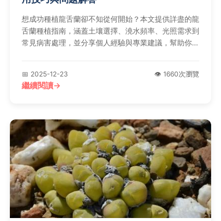
想成功種植龍舌蘭卻不知從何開始？本文提供詳盡的龍
舌蘭種植指南，涵蓋土壤選擇、澆水頻率、光照需求到
常見病害處理，並分享個人經驗與專業建議，幫助你輕
鬆養出健康龍舌蘭。
📅 2025-12-23
👁️ 1660次瀏覽
繼續閱讀