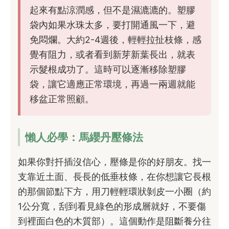
起來有點涼潤感，但不是濕漉漉的。塑膠
袋內如果水珠太多，要打開通風一下，避
免悶爛。大約2-4週後，輕輕拉扯枝條，感
覺有阻力，或者看到新芽新葉長出，就表
示髮根成功了。這時可以逐漸移除塑膠
袋，讓它適應正常環境，再過一兩週就能
移盆正常照顧。
懶人必學：馬纓丹壓條法
如果你對扦插沒信心，壓條是你的好朋友。找一
支靠近土面、長長的低垂枝條，在你想讓它長根
的那個節點下方，用刀輕輕環狀剝皮一小圈（約
1公分寬，刮到看見綠色的形成層就好，不要傷
到裡面白色的木質部）。這個動作是阻斷養分往