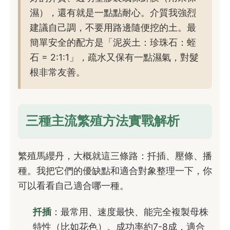
濕），還有就是一點點耐心。介質我強烈
建議自己調，不要用路邊隨便挖的土。最
簡單安全的配方是「泥炭土：珍珠石：蛭
石 = 2:1:1」，疏水又保有一點濕氣，對髮
根非常友善。
三種主流繁殖方法實戰解析
繁殖馬纓丹，大概就這三條路：扦插、壓條、播
種。我把它們的優缺點和適合對象整理一下，你
可以看看自己適合哪一種。
扦插
：最常用、速度最快、能完全複製母株
特性（比如花色）。成功率約7-8成，適合