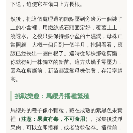
下送，迫使它在傷口上方長根。
然後，把這個處理過的節點壓到旁邊另一個裝了
土的小盆裡，用鐵絲或石頭固定好，覆蓋上土，
澆透水。之後只要保持那小盆的土濕潤，母株正
常照顧。大概一個月到一個半月，挖開看看，應
該已經長出一團白根了。這時從母株那端剪斷，
你就得到一株獨立的新苗。這方法幾乎零壓力，
因為在剪斷前，新苗都還靠母株供養，存活率超
高。
挑戰樂趣：馬纓丹播種繁殖
馬纓丹的種子像小顆粒，藏在成熟的紫黑色果實
裡（
注意：果實有毒，不可食用
）。採集後洗淨
果肉，可以立即播種，或者陰乾儲存。播種前，