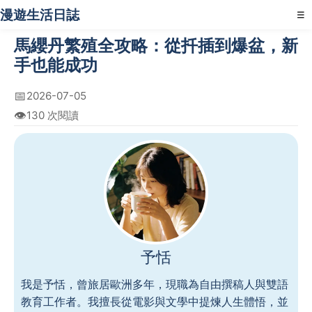
漫遊生活日誌
☰
馬纓丹繁殖全攻略：從扦插到爆盆，新
手也能成功
📅
2026-07-05
👁️
130 次閱讀
予恬
我是予恬，曾旅居歐洲多年，現職為自由撰稿人與雙語
教育工作者。我擅長從電影與文學中提煉人生體悟，並