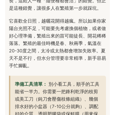
長，這給人一種「隨便種都會活」的錯覺。但正
是這種錯覺，讓很多人在繁殖第一步就踩坑。
它喜歡全日照，越曬花開得越瘋。所以如果你家
陽台光照不足，可能要先考慮換個植物，或者做
好心理準備，繁殖出來的苗可能徒長、開花稀稀
落落。繁殖的最佳時機是春、秋兩季，氣溫在
20-30度之間，太冷或太熱都會增加失敗率。夏
天不是不行，但水分管理要非常精準，新手容易
手忙腳亂。
準備工具清單：
別小看工具，順手的工具
能省一半力。你需要一把鋒利乾淨的枝剪
或美工刀（鈍刀會壓傷枝條組織）、幾個
排水好的小盆器（7-10公分就夠）、調配
好的介質、透明塑膠袋或保鮮膜（用來保