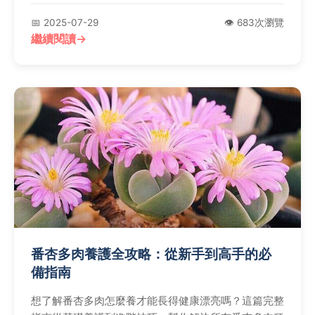
板價學生生存守則，加上營業時間與Q&A解答，讓你
📅 2025-07-29
👁️ 683次瀏覽
一次掌握所有攻略！
繼續閱讀
番杏多肉養護全攻略：從新手到高手的必
備指南
想了解番杏多肉怎麼養才能長得健康漂亮嗎？這篇完整