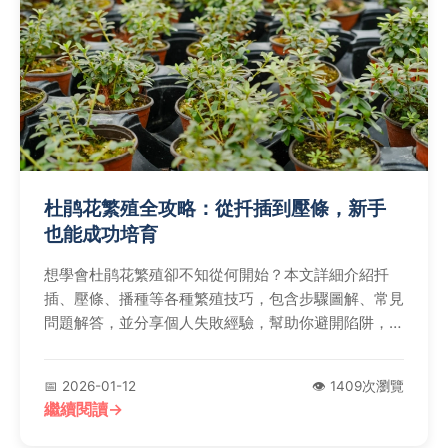
杜鹃花繁殖全攻略：從扦插到壓條，新手
也能成功培育
想學會杜鹃花繁殖卻不知從何開始？本文詳細介紹扦
插、壓條、播種等各種繁殖技巧，包含步驟圖解、常見
問題解答，並分享個人失敗經驗，幫助你避開陷阱，成
功讓杜鹃花繁茂生長。
📅 2026-01-12
👁️ 1409次瀏覽
繼續閱讀