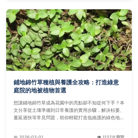
鋪地錦竹草種植與養護全攻略：打造綠意
庭院的地被植物首選
想讓鋪地錦竹草成為花園中的亮點卻不知從何下手？本
文分享從土壤準備到日常養護的實用步驟，解決枯萎、
蔓延過快等常見問題，助你輕鬆打造低維護的綠色地
毯。
📅 2026-03-01
👁️ 1132次瀏覽