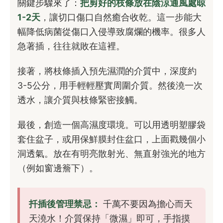
關鍵步驟來了：
把剪好的枝條放在陰涼通風處晾
1-2天
，讓切口傷口自然癒合收乾。這一步能大
幅降低病菌從傷口入侵導致腐爛的機率。很多人
急著插，往往就敗在這裡。
接著，將枝條插入預先濕潤的介質中，深度約
3-5公分，用手輕輕壓實周圍介質。然後澆一次
透水，讓介質與枝條緊密接觸。
最後，創造一個高濕度環境。可以用透明塑膠袋
套住盆子，或用保鮮膜封住盆口，上面戳幾個小
洞透氣。放在有明亮散射光、無直射強光的地方
（例如窗邊簷下）。
扦插後管理禁忌：
千萬不要因為擔心而天
天澆水！介質保持「微濕」即可，手指摸