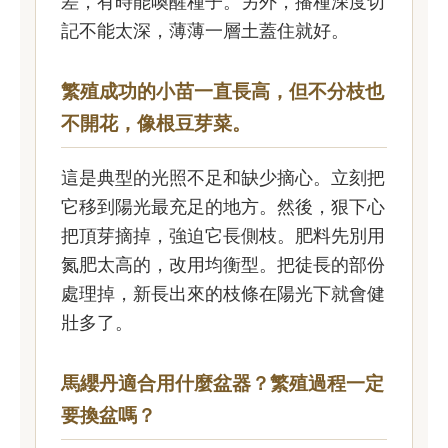
差，有時能喚醒種子。另外，播種深度切
記不能太深，薄薄一層土蓋住就好。
繁殖成功的小苗一直長高，但不分枝也
不開花，像根豆芽菜。
這是典型的光照不足和缺少摘心。立刻把
它移到陽光最充足的地方。然後，狠下心
把頂芽摘掉，強迫它長側枝。肥料先別用
氮肥太高的，改用均衡型。把徒長的部份
處理掉，新長出來的枝條在陽光下就會健
壯多了。
馬纓丹適合用什麼盆器？繁殖過程一定
要換盆嗎？