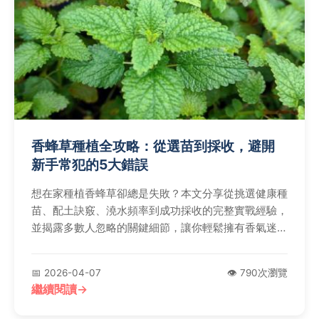
香蜂草種植全攻略：從選苗到採收，避開
新手常犯的5大錯誤
想在家種植香蜂草卻總是失敗？本文分享從挑選健康種
苗、配土訣竅、澆水頻率到成功採收的完整實戰經驗，
並揭露多數人忽略的關鍵細節，讓你輕鬆擁有香氣迷人
的香蜂草盆栽。
📅 2026-04-07
👁️ 790次瀏覽
繼續閱讀