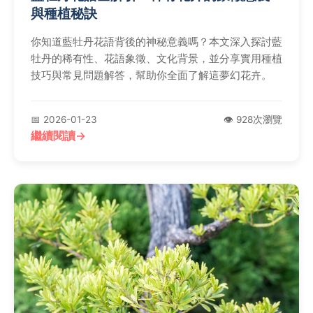
與種植秘訣
你知道藍牡丹花語背後的神秘意義嗎？本文深入探討藍
牡丹的稀有性、花語象徵、文化背景，並分享實用種植
技巧與常見問題解答，幫助你全面了解這夢幻花卉。
📅 2026-01-23
👁️ 928次瀏覽
繼續閱讀