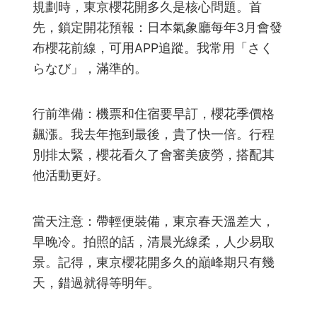
規劃時，東京櫻花開多久是核心問題。首
先，鎖定開花預報：日本氣象廳每年3月會發
布櫻花前線，可用APP追蹤。我常用「さく
らなび」，滿準的。
行前準備：機票和住宿要早訂，櫻花季價格
飆漲。我去年拖到最後，貴了快一倍。行程
別排太緊，櫻花看久了會審美疲勞，搭配其
他活動更好。
當天注意：帶輕便裝備，東京春天溫差大，
早晚冷。拍照的話，清晨光線柔，人少易取
景。記得，東京櫻花開多久的巔峰期只有幾
天，錯過就得等明年。