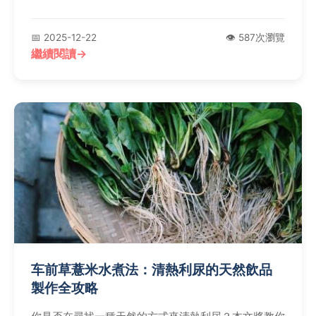
如蒸橙子適合哪些人食用、注意事項等，讓你輕鬆在家
嘗試這道簡單的食療方。
📅 2025-12-22
👁️ 587次瀏覽
繼續閱讀
车前草薏米水煮法：清熱利尿的天然飲品
製作全攻略