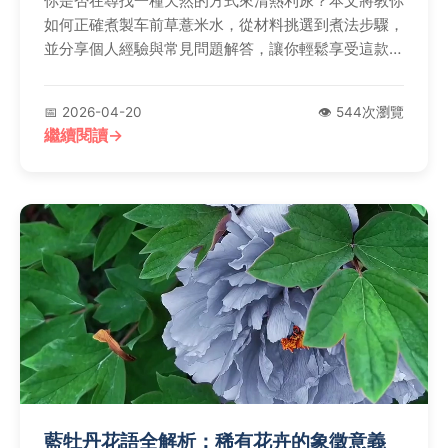
你是否在尋找一種天然的方式來清熱利尿？本文將教你
如何正確煮製车前草薏米水，從材料挑選到煮法步驟，
並分享個人經驗與常見問題解答，讓你輕鬆享受這款養
生飲品。
📅 2026-04-20
👁️ 544次瀏覽
繼續閱讀
藍牡丹花語全解析：稀有花卉的象徵意義