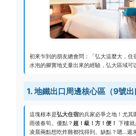
初來乍到的朋友總會問：「弘大這麼大，住
水泡的腳實地丈量出來的經驗，弘大區域可
1. 地鐵出口周邊核心區（9號
這塊根本是
弘大住宿
的兵家必爭之地！尤其
雨後春筍。優點？
超！級！方！便！
下樓就
凌晨兩點想吃炸雞都找得到。缺點？嗯...