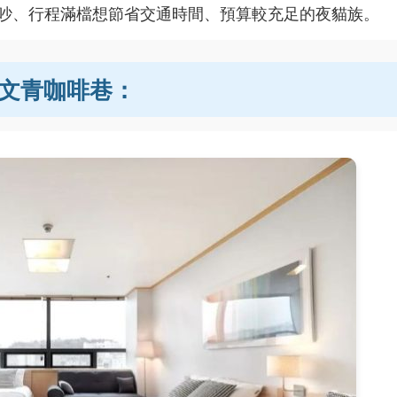
吵、行程滿檔想節省交通時間、預算較充足的夜貓族。
g）文青咖啡巷：