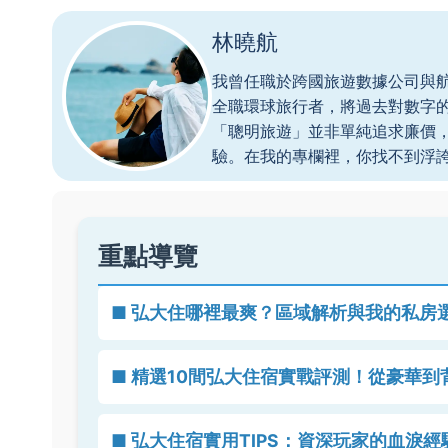
林曉航
我曾任職於跨國旅遊數據公司與
全職環球旅行者，將過去對數字
「聰明旅遊」並非單純追求廉價
驗。在我的專欄裡，你找不到浮
重點導覽
■ 弘大住哪裡最爽？區域解析與我的私房
■ 精選10間弘大住宿實戰評測！從豪華
■ 弘大住宿實用TIPS：資深玩家的血淚經