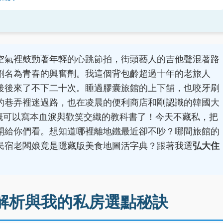
空氣裡鼓動著年輕的心跳節拍，街頭藝人的吉他聲混著路
劑名為青春的興奮劑。我這個背包齡超過十年的老旅人
後後來了不下二十次。睡過膠囊旅館的上下舖，也咬牙刷
的巷弄裡迷過路，也在凌晨的便利商店和剛認識的韓國大
概可以寫本血淚與歡笑交織的教科書了！今天不藏私，把
開給你們看。想知道哪裡離地鐵最近卻不吵？哪間旅館的
民宿老闆娘竟是隱藏版美食地圖活字典？跟著我選
弘大住
解析與我的私房選點秘訣