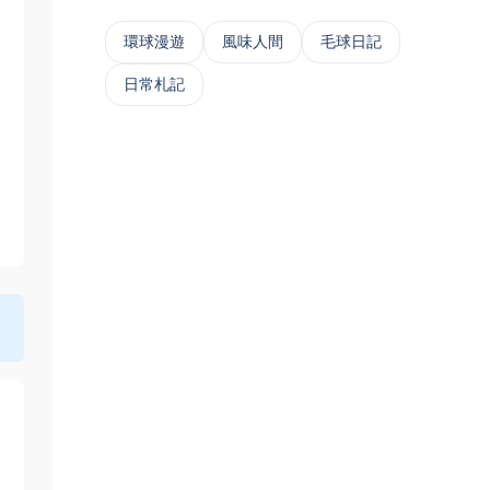
‌環球漫遊
風味人間
毛球日記
日常札記
像