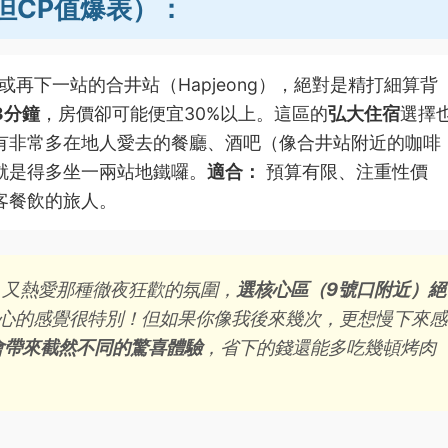
圍但CP值爆表）：
或再下一站的合井站（Hapjeong），絕對是精打細算背
-3分鐘
，房價卻可能便宜30%以上。這區的
弘大住宿
選擇
有非常多在地人愛去的餐廳、酒吧（像合井站附近的咖啡
就是得多坐一兩站地鐵囉。
適合：
預算有限、注重性價
客餐飲的旅人。
又熱愛那種徹夜狂歡的氛圍，
選核心區（9號口附近）絕
心的感覺很特別！但如果你像我後來幾次，更想慢下來感
會帶來截然不同的驚喜體驗
，省下的錢還能多吃幾頓烤肉