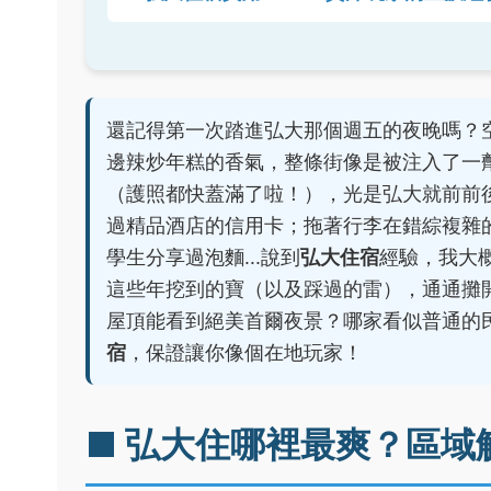
還記得第一次踏進弘大那個週五的夜晚嗎？
邊辣炒年糕的香氣，整條街像是被注入了一
（護照都快蓋滿了啦！），光是弘大就前前
過精品酒店的信用卡；拖著行李在錯綜複雜
學生分享過泡麵...說到
弘大住宿
經驗，我大
這些年挖到的寶（以及踩過的雷），通通攤
屋頂能看到絕美首爾夜景？哪家看似普通的
宿
，保證讓你像個在地玩家！
■ 弘大住哪裡最爽？區域