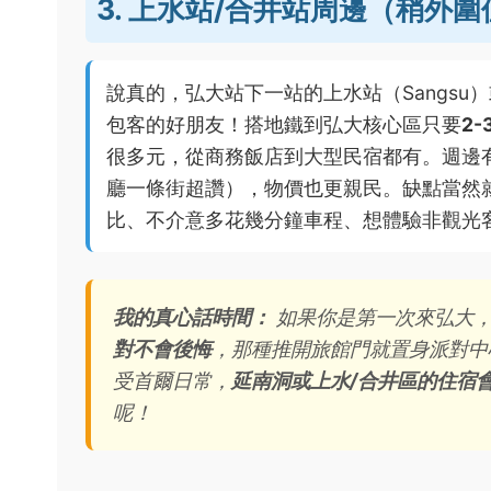
3. 上水站/合井站周邊（稍外
說真的，弘大站下一站的上水站（Sangsu）
包客的好朋友！搭地鐵到弘大核心區只要
2
很多元，從商務飯店到大型民宿都有。週邊
廳一條街超讚），物價也更親民。缺點當然
比、不介意多花幾分鐘車程、想體驗非觀光
我的真心話時間：
如果你是第一次來弘大，
對不會後悔
，那種推開旅館門就置身派對中
受首爾日常，
延南洞或上水/合井區的住宿
呢！