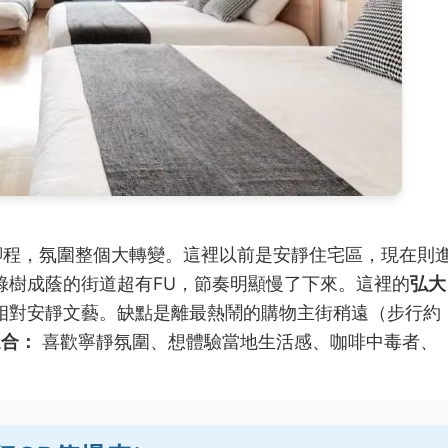
腳程，氛圍整個大轉變。這裡以前是安靜住宅區，現在則
綠樹成蔭的街道超有FU，節奏明顯慢了下來。這裡的
弘大
相對安靜文藝。缺點是離最熱鬧的購物主街稍遠（步行約
適合：
喜歡寧靜氛圍、想體驗當地生活感、咖啡中毒者、