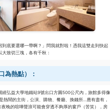
宿到底要選哪一帶啊？」問我就對啦！憑我這雙走到快起
以大致切三塊，各有千秋：
出口為熱點）：
圍繞弘益大學地鐵站9號出口方圓500公尺內，旅館多得
是熱鬧的主街，公演、購物、餐廳、換錢所...應有盡有，
週末夜晚的喧嘩聲浪可能會穿透不夠厚的窗戶（苦笑），房