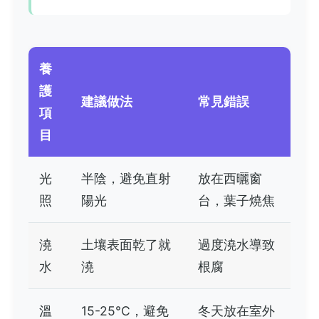
養
護
建議做法
常見錯誤
項
目
光
半陰，避免直射
放在西曬窗
照
陽光
台，葉子燒焦
澆
土壤表面乾了就
過度澆水導致
水
澆
根腐
溫
15-25°C，避免
冬天放在室外