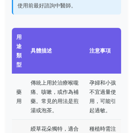
使用前最好諮詢中醫師。
用
途
具體描述
注意事項
類
型
傳統上用於治療喉嚨
孕婦和小孩
藥
痛、咳嗽，或作為補
不宜過量使
用
藥。常見的用法是煎
用，可能引
湯或泡茶。
起過敏。
綬草花朵獨特，適合
種植時需注