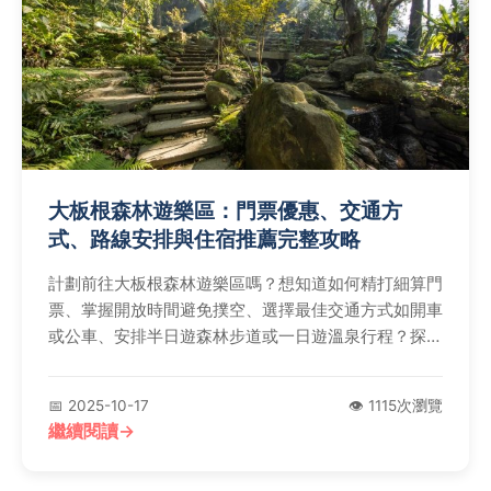
大板根森林遊樂區：門票優惠、交通方
式、路線安排與住宿推薦完整攻略
計劃前往大板根森林遊樂區嗎？想知道如何精打細算門
票、掌握開放時間避免撲空、選擇最佳交通方式如開車
或公車、安排半日遊森林步道或一日遊溫泉行程？探索
必看景點如板根，住宿推薦太子會館與樂活別館，解答
常見問題如是否適合帶小朋友長輩、是否須泡溫泉、用
📅 2025-10-17
👁️ 1115次瀏覽
餐方便性等，讓你輕鬆規劃完美旅程！
繼續閱讀