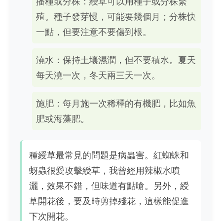
播種或分株：綬草可以用種子或分株繁
殖。種子發芽慢，可能要幾個月；分株快
一點，但要注意不要傷到根。
澆水：保持土壤濕潤，但不要積水。夏天
每天澆一次，冬天兩三天一次。
施肥：每月施一次稀釋的有機肥，比如魚
肥或海藻肥。
種綬草最常見的問題是病蟲害。紅蜘蛛和
蚜蟲很愛攻擊綬草，我曾經用辣椒水噴
灑，效果不錯，但味道有點嗆。另外，綬
草開花後，要及時剪掉殘花，這樣能促進
下次開花。