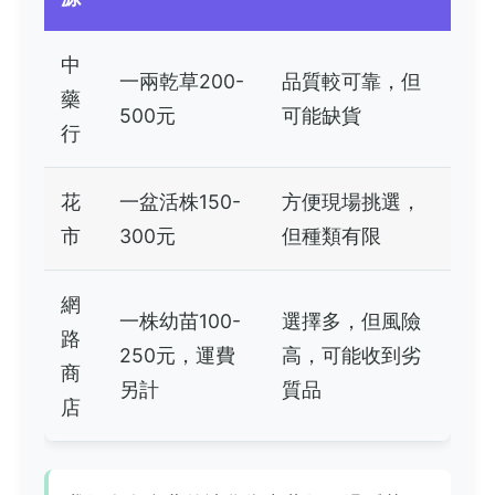
中
一兩乾草200-
品質較可靠，但
藥
500元
可能缺貨
行
花
一盆活株150-
方便現場挑選，
市
300元
但種類有限
網
一株幼苗100-
選擇多，但風險
路
250元，運費
高，可能收到劣
商
另計
質品
店