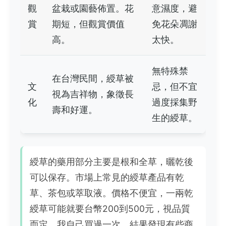
觀
盆栽或園藝佈置。花
意濕度，避
賞
期短，但觀賞價值
免花朵凋謝
高。
太快。
無特殊禁
在台灣民間，綬草被
文
忌，但不宜
視為吉祥物，象徵長
化
過度採集野
壽和好運。
生的綬草。
綬草的藥用部分主要是根和全草，曬乾後
可以保存。市場上常見的綬草產品有乾
草、茶包或萃取液。價格不便宜，一兩乾
綬草可能就要台幣200到500元，視品質
而定。我自己買過一次，結果發現有些商