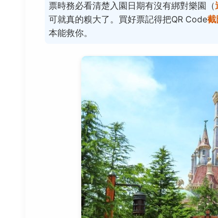
票時務必看清楚入園日期有沒有綁對樂園（
可就真的糗大了。買好票記得把QR Code
截
本能救你。