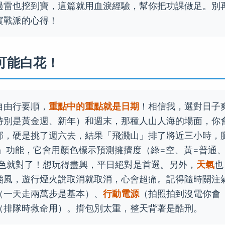
過雷也挖到寶，這篇就用血淚經驗，幫你把功課做足。別
實戰派的心得！
可能白花！
自由行要順，
重點中的重點就是日期
！相信我，選對日子
特別是黃金週、新年）和週末，那種人山人海的場面，你
邪，硬是挑了週六去，結果「飛濺山」排了將近三小時，
」功能，它會用顏色標示預測擁擠度（綠=空、黃=普通
黃色就對了！想玩得盡興，平日絕對是首選。另外，
天氣
也
颱風，遊行煙火說取消就取消，心會超痛。記得隨時關注
（一天走兩萬步是基本）、
行動電源
（拍照拍到沒電你會
（排隊時救命用）。揹包別太重，整天背著是酷刑。