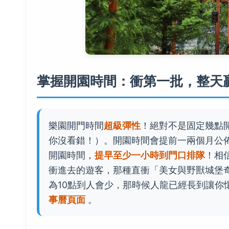
掌握開園時間：衝第一批，整天
樂園開門時間
超級彈性
！絕對不是固定幾點
你沒看錯！）。開園時間會提前一兩個月公
開園時間，
提早至少一小時到門口排隊
！相
衝進去的遊客，那種直衝「美女與野獸城堡
為10點到人會少，那時候人龍已經長到讓
事曆頁面
。