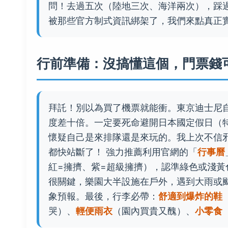
問！去過五次（陸地三次、海洋兩次），踩
被那些官方制式資訊綁架了，我們來點真正
行前準備：沒搞懂這個，門票錢
拜託！別以為買了機票就能衝。東京迪士尼
度差十倍。一定要死命避開日本國定假日（
懷疑自己是來排隊還是來玩的。我上次不信
都快站斷了！ 強力推薦利用官網的「
行事曆
紅=擁擠、紫=超級擁擠），認準綠色或淺
很關鍵，樂園大半設施在戶外，遇到大雨或
象預報。最後，行李必帶：
舒適到爆炸的鞋
哭）、
輕便雨衣
（園內買貴又醜）、
小零食