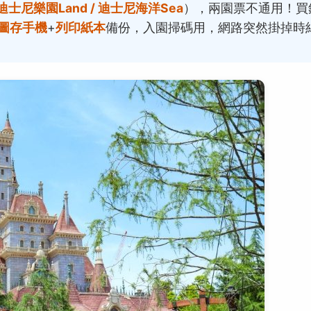
迪士尼樂園Land / 迪士尼海洋Sea
），兩園票不通用！買
圖存手機
+
列印紙本
備份，入園掃碼用，網路突然掛掉時