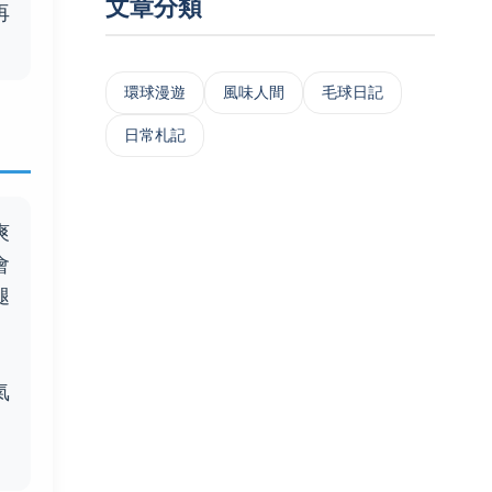
文章分類
再
‌環球漫遊
風味人間
毛球日記
日常札記
爽
會
腿
、
氣