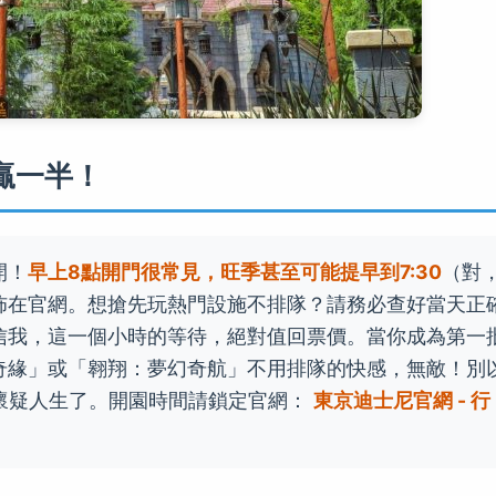
贏一半！
開！
早上8點開門很常見，旺季甚至可能提早到7:30
（對
佈在官網。想搶先玩熱門設施不排隊？請務必查好當天正
信我，這一個小時的等待，絕對值回票價。當你成為第一
奇緣」或「翱翔：夢幻奇航」不用排隊的快感，無敵！別
你懷疑人生了。開園時間請鎖定官網：
東京迪士尼官網 - 行