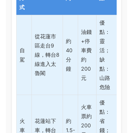
式
優
油錢
點：
從花蓮市
約
+停
靈
區走台9
自
40
車費
活；
線，轉台8
駕
分
約
缺
線進入太
鐘
200
點：
魯閣
元
山路
危險
優
火車
點：
票約
火
花蓮站下
約
省
200
車
車，轉台
1.5-
錢；