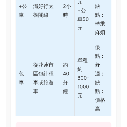
元
+公
灣好行太
2小
缺
+公
車
魯閣線
時
點：
車50
轉乘
元
麻煩
優
點：
單程
從花蓮市
約
舒
約
包
區包計程
40
適；
800-
車
車或旅遊
分
缺
1000
車
鐘
點：
元
價格
高