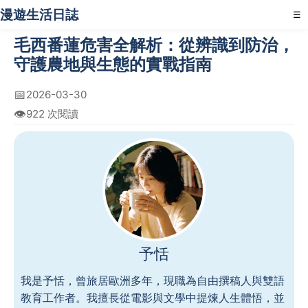
漫遊生活日誌
☰
毛西番蓮危害全解析：從辨識到防治，
守護農地與生態的實戰指南
📅
2026-03-30
👁️
922 次閱讀
予恬
我是予恬，曾旅居歐洲多年，現職為自由撰稿人與雙語
教育工作者。我擅長從電影與文學中提煉人生體悟，並