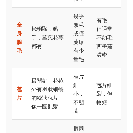
幾乎
有毛，
全
無毛
極明顯，黏
但通常
身
或僅
手，莖葉花萼
不如毛
腺
葉脈
都有
西番蓮
毛
有少
濃密
量毛
苞片
最關鍵！花苞
細
苞片細
苞
外有羽狀細裂
小，
裂，但
片
的絲狀苞片，
不顯
較短
像一團亂髮
著
橢圓