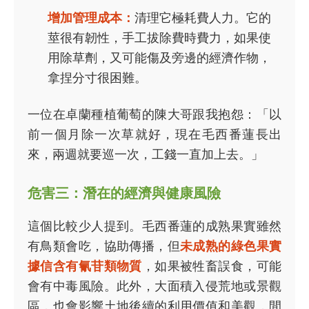
增加管理成本：
清理它極耗費人力。它的
莖很有韌性，手工拔除費時費力，如果使
用除草劑，又可能傷及旁邊的經濟作物，
拿捏分寸很困難。
一位在卓蘭種植葡萄的陳大哥跟我抱怨：「以
前一個月除一次草就好，現在毛西番蓮長出
來，兩週就要巡一次，工錢一直加上去。」
危害三：潛在的經濟與健康風險
這個比較少人提到。毛西番蓮的成熟果實雖然
有鳥類會吃，協助傳播，但
未成熟的綠色果實
據信含有氰苷類物質
，如果被牲畜誤食，可能
會有中毒風險。此外，大面積入侵荒地或景觀
區，也會影響土地後續的利用價值和美觀，間