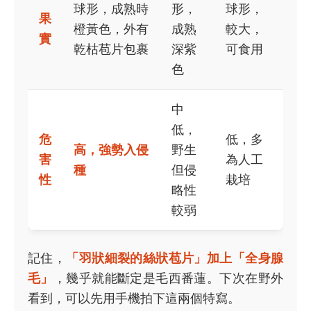
球形，成熟時
形，
球形，
果
橙黃色，外有
成熟
較大，
實
乾枯苞片包裹
深紫
可食用
色
中
低，
危
低，多
高，強勢入侵
野生
害
為人工
種
但侵
性
栽培
略性
較弱
記住，
「羽狀細裂的絲狀苞片」加上「全身腺
毛」
，幾乎就能斷定是毛西番蓮。下次在野外
看到，可以先用手機拍下這兩個特寫。