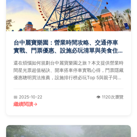
台中麗寶樂園：營業時間攻略、交通停車
實戰、門票優惠、設施必玩清單與美食住
宿解析
還在煩惱如何規劃台中麗寶樂園之旅？本文提供營業時
間星光票超值秘訣、開車搭車停車實戰心得，門票隱藏
優惠聰明買法推薦，設施排行榜必玩Top 5與親子同樂
指南，園區美食銅板價到餐廳實測，住宿福容大飯店體
驗解析，注意事項避免玩樂打折，常見Q&A快速解
📅 2025-10-22
👁️ 1120次瀏覽
惑！
繼續閱讀