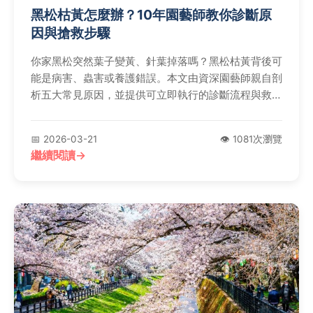
黑松枯黃怎麼辦？10年園藝師教你診斷原
因與搶救步驟
你家黑松突然葉子變黃、針葉掉落嗎？黑松枯黃背後可
能是病害、蟲害或養護錯誤。本文由資深園藝師親自剖
析五大常見原因，並提供可立即執行的診斷流程與救治
方法，教你如何判斷是赤枯病還是單純環境壓力，讓你
的黑松重現生機。
📅 2026-03-21
👁️ 1081次瀏覽
繼續閱讀