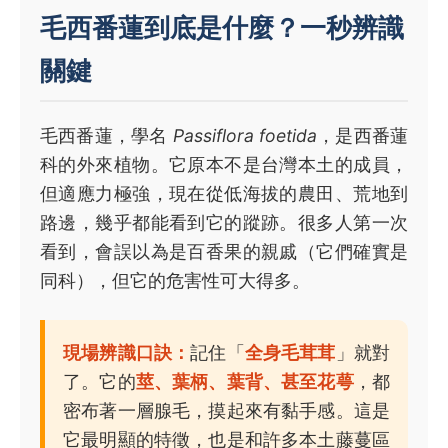
毛西番蓮到底是什麼？一秒辨識
關鍵
毛西番蓮，學名
Passiflora foetida
，是西番蓮
科的外來植物。它原本不是台灣本土的成員，
但適應力極強，現在從低海拔的農田、荒地到
路邊，幾乎都能看到它的蹤跡。很多人第一次
看到，會誤以為是百香果的親戚（它們確實是
同科），但它的危害性可大得多。
現場辨識口訣：
記住「
全身毛茸茸
」就對
了。它的
莖、葉柄、葉背、甚至花萼
，都
密布著一層腺毛，摸起來有黏手感。這是
它最明顯的特徵，也是和許多本土藤蔓區