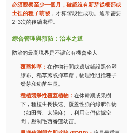
必須觀察至少一個月，確認沒有新芽從根部或
土裡的種子萌發
，才算階段性成功。通常需要
2-3次的後續處理。
綜合管理與預防：治本之道
防治的最高境界是不讓它有機會坐大。
覆蓋抑草：
在作物行間或邊坡鋪設黑色塑
膠布、稻草蓆或抑草蓆，物理性阻擋種子
發芽和幼苗生長。
種植競爭性覆蓋植物：
在休耕期或果樹
下，種植生長快速、覆蓋性強的綠肥作物
（如田菁、太陽麻），利用它們佔據空
間，壓制毛西番蓮幼苗。
早期偵測與立即移除 (EDRR)：
這是最重要