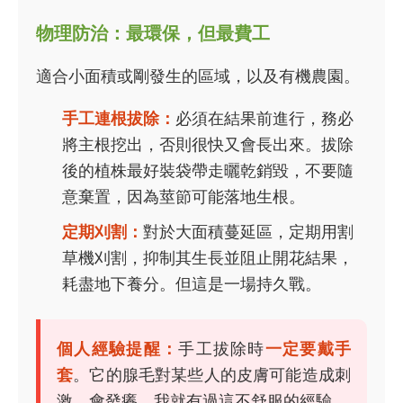
物理防治：最環保，但最費工
適合小面積或剛發生的區域，以及有機農園。
手工連根拔除：
必須在結果前進行，務必
將主根挖出，否則很快又會長出來。拔除
後的植株最好裝袋帶走曬乾銷毀，不要隨
意棄置，因為莖節可能落地生根。
定期刈割：
對於大面積蔓延區，定期用割
草機刈割，抑制其生長並阻止開花結果，
耗盡地下養分。但這是一場持久戰。
個人經驗提醒：
手工拔除時
一定要戴手
套
。它的腺毛對某些人的皮膚可能造成刺
激，會發癢。我就有過這不舒服的經驗。