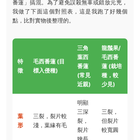
番蓮」搞混。為了避免誤殺無辜或錯放元兇，
我做了下面這個對照表，這是我跑了好幾個
點，比對實物後整理的。
三角
龍鬚果/
葉西
毛西番
特
毛西番蓮 (目
番蓮
蓮 (栽培
徵
標入侵種)
(常見
種，較
近親)
少見)
明顯
三深
三裂，
葉
三裂，裂片較
裂，
但裂片
形
淺，葉緣有毛
裂片
較寬圓
狹長