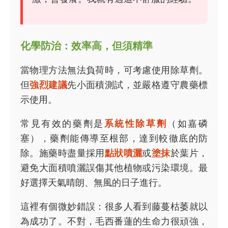
化學防治：效率高，但須精準
當物理方法無法負荷時，可考慮使用除草劑。
但
強烈建議
先小面積測試，並嚴格遵守農藥標
示使用。
常見有效的藥劑是
系統性除草劑
（如嘉磷
塞），藥劑能傳導至根部，達到較徹底的防
除。施藥時盡量採用
點狀噴灑
或
塗抹
於葉片，
避免大面積噴灑誤傷其他植物或污染環境。最
好選擇天氣晴朗、無風的日子進行。
這裡有個微妙錯誤：很多人看到藤蔓枯萎就以
為成功了。不對，毛西番蓮的生命力很頑強，