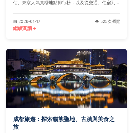
估、東京人氣賞櫻地點排行榜，以及從交通、住宿到攝
影的完整旅行貼士，幫助你避開人潮，規劃難忘的櫻花
之旅。
📅 2026-01-17
👁️ 525次瀏覽
繼續閱讀
成都旅遊：探索貓熊聖地、古蹟與美食之
旅