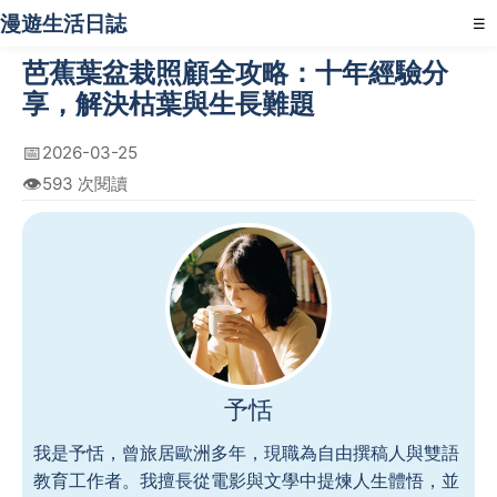
漫遊生活日誌
☰
芭蕉葉盆栽照顧全攻略：十年經驗分
享，解決枯葉與生長難題
📅
2026-03-25
👁️
593 次閱讀
予恬
我是予恬，曾旅居歐洲多年，現職為自由撰稿人與雙語
教育工作者。我擅長從電影與文學中提煉人生體悟，並