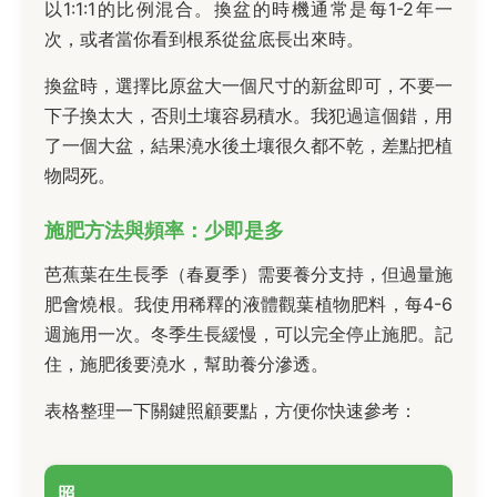
以1:1:1的比例混合。換盆的時機通常是每1-2年一
次，或者當你看到根系從盆底長出來時。
換盆時，選擇比原盆大一個尺寸的新盆即可，不要一
下子換太大，否則土壤容易積水。我犯過這個錯，用
了一個大盆，結果澆水後土壤很久都不乾，差點把植
物悶死。
施肥方法與頻率：少即是多
芭蕉葉在生長季（春夏季）需要養分支持，但過量施
肥會燒根。我使用稀釋的液體觀葉植物肥料，每4-6
週施用一次。冬季生長緩慢，可以完全停止施肥。記
住，施肥後要澆水，幫助養分滲透。
表格整理一下關鍵照顧要點，方便你快速參考：
照