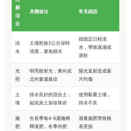
顧
具體做法
常見錯誤
項
目
按固定日程澆
澆
土壤乾燥2公分深時
水，導致過濕或
水
澆透，避免積水
過乾
光
明亮散射光，東向或
陽光直射造成葉
照
北向窗邊最佳
片灼傷
土
排水良好的混合土，
使用黏重土壤，
壤
如泥炭土加珍珠岩
排水不良
施
生長季每4-6週施稀
過量施肥導致根
肥
釋液肥，冬季停肥
系受損