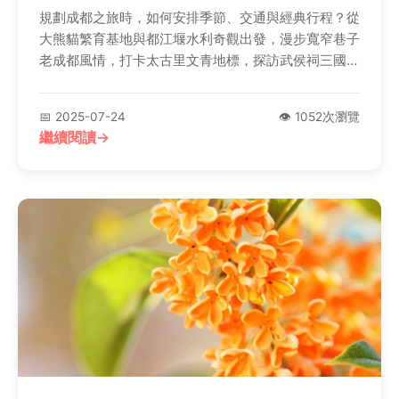
規劃成都之旅時，如何安排季節、交通與經典行程？從
大熊貓繁育基地與都江堰水利奇觀出發，漫步寬窄巷子
老成都風情，打卡太古里文青地標，探訪武侯祠三國聖
地與文殊院淨土。品嚐麻辣火鍋盛宴，入住精選住宿，
5天4夜路線涵蓋青城山問道與杜甫草堂詩意，伴手禮
📅 2025-07-24
👁️ 1052次瀏覽
與預算建議一應俱全！
繼續閱讀