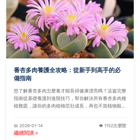
番杏多肉養護全攻略：從新手到高手的必
備指南
想了解番杏多肉怎麼養才能長得健康漂亮嗎？這篇完整
指南從基礎養護到進階技巧，幫你解決所有番杏多肉種
植難題，讓你的多肉植物茁壯成長，再也不當植物殺
手！
📅 2026-01-14
👁️ 1152次瀏覽
繼續閱讀