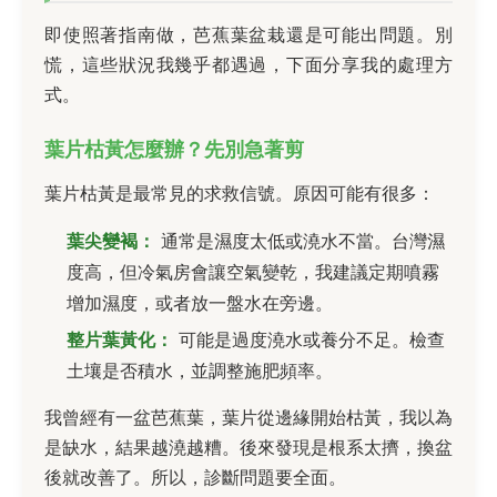
即使照著指南做，芭蕉葉盆栽還是可能出問題。別
慌，這些狀況我幾乎都遇過，下面分享我的處理方
式。
葉片枯黃怎麼辦？先別急著剪
葉片枯黃是最常見的求救信號。原因可能有很多：
葉尖變褐：
通常是濕度太低或澆水不當。台灣濕
度高，但冷氣房會讓空氣變乾，我建議定期噴霧
增加濕度，或者放一盤水在旁邊。
整片葉黃化：
可能是過度澆水或養分不足。檢查
土壤是否積水，並調整施肥頻率。
我曾經有一盆芭蕉葉，葉片從邊緣開始枯黃，我以為
是缺水，結果越澆越糟。後來發現是根系太擠，換盆
後就改善了。所以，診斷問題要全面。