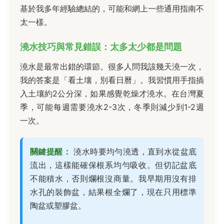
基於我多年經驗總結的，可能和網上一些通用指南不
太一樣。
澆水技巧與常見錯誤：太多太少都是問題
澆水是最常出錯的環節。很多人問我該幾天澆一次，
我的答案是「看土壤，別看日曆」。我習慣用手指插
入土壤約2公分深，如果感覺乾燥才澆水。在台灣夏
季，可能每週需要澆水2-3次，冬季則減少到1-2週
一次。
關鍵提醒：
澆水時要均勻澆透，直到水從盆底
流出，這樣能確保根系均勻吸收。但切記盆底
不能積水，否則爛根沒商量。我早期用沒有排
水孔的裝飾盆，結果根全爛了，現在只用標準
陶盆或塑膠盆。