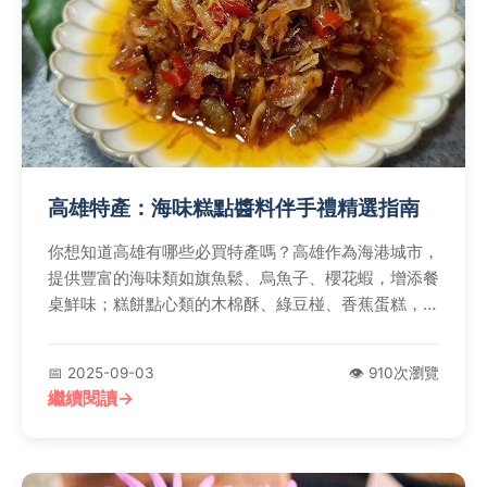
高雄特產：海味糕點醬料伴手禮精選指南
你想知道高雄有哪些必買特產嗎？高雄作為海港城市，
提供豐富的海味類如旗魚鬆、烏魚子、櫻花蝦，增添餐
桌鮮味；糕餅點心類的木棉酥、綠豆椪、香蕉蛋糕，帶
來古早甜蜜回憶；醬料即食類的豆瓣醬、滷味、蔭油，
方便日常料理。這些特產品質優良，是送禮或自用的絕
📅 2025-09-03
👁️ 910次瀏覽
佳選擇，讓您輕鬆體驗高雄在地風味。
繼續閱讀