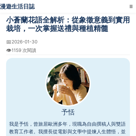
漫遊生活日誌
☰
小蒼蘭花語全解析：從象徵意義到實用
栽培，一次掌握送禮與種植精髓
📅
2026-01-30
👁️
1159 次閱讀
予恬
我是予恬，曾旅居歐洲多年，現職為自由撰稿人與雙語
教育工作者。我擅長從電影與文學中提煉人生體悟，並