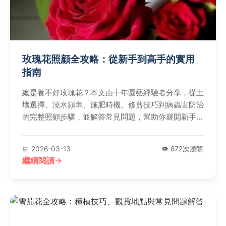
玫瑰花照顧全攻略：從新手到高手的實用
指南
總是養不好玫瑰花？本文由十年園藝經驗者分享，從土
壤選擇、澆水頻率、施肥時機、修剪技巧到病蟲害防治
的完整照顧步驟，並解答常見問題，幫助你避開新手錯
誤，讓玫瑰健康開花。
📅 2026-03-13
👁️ 872次瀏覽
繼續閱讀