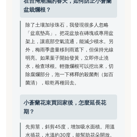
在台灣潮濕的春天，如何防止小蒼蘭
盆栽爛根？
除了土壤加珍珠石，我發現很多人忽略
「盆底墊高」。把花盆放在磚塊或專用盆
架上，讓底部空氣流通，能減少積水。另
外，梅雨季盡量移到雨遮下，但保持光線
明亮。如果葉子開始發黃，立即停止澆
水，檢查球根。輕微爛根可以挖出來，切
除腐爛部分，泡一下稀釋的殺菌劑（如百
菌清），晾乾再種回去。
小蒼蘭花束買回家後，怎麼延長花
期？
先剪莖，斜剪45度，增加吸水面積。用溫
水插花，水溫約30度，能幫助花朵開放。