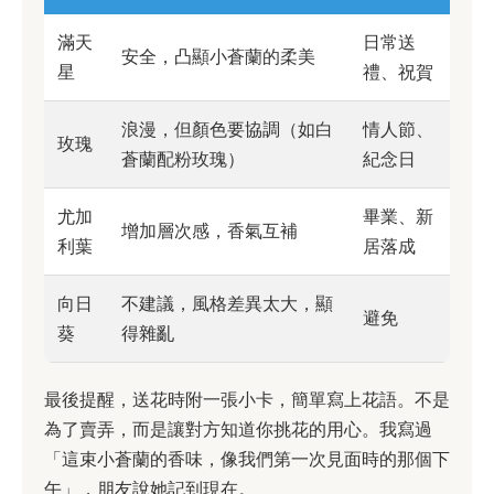
滿天
日常送
安全，凸顯小蒼蘭的柔美
星
禮、祝賀
浪漫，但顏色要協調（如白
情人節、
玫瑰
蒼蘭配粉玫瑰）
紀念日
尤加
畢業、新
增加層次感，香氣互補
利葉
居落成
向日
不建議，風格差異太大，顯
避免
葵
得雜亂
最後提醒，送花時附一張小卡，簡單寫上花語。不是
為了賣弄，而是讓對方知道你挑花的用心。我寫過
「這束小蒼蘭的香味，像我們第一次見面時的那個下
午」，朋友說她記到現在。