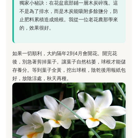
獨家小秘訣：在花盆底部鋪一層木炭碎塊。這
不是為了排水，而是木炭能吸附多餘鹽分，防
止肥料累積造成燒根。我從一位老花農那學來
的，效果很好。
如果一切順利，大約隔年2到4月會開花。開完花
後，別急著剪掉葉子。讓葉子自然枯萎，球根才能儲
存養分。等到葉子全黃，挖出球根，陰乾後用報紙包
好，放陰涼處，秋天再種。