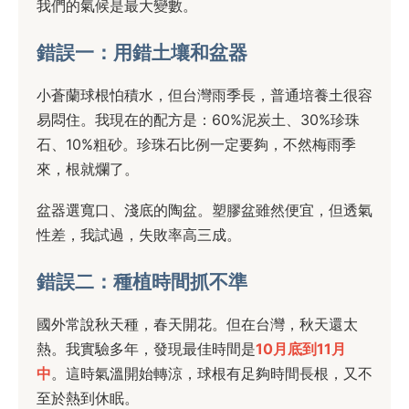
我們的氣候是最大變數。
錯誤一：用錯土壤和盆器
小蒼蘭球根怕積水，但台灣雨季長，普通培養土很容
易悶住。我現在的配方是：60%泥炭土、30%珍珠
石、10%粗砂。珍珠石比例一定要夠，不然梅雨季
來，根就爛了。
盆器選寬口、淺底的陶盆。塑膠盆雖然便宜，但透氣
性差，我試過，失敗率高三成。
錯誤二：種植時間抓不準
國外常說秋天種，春天開花。但在台灣，秋天還太
熱。我實驗多年，發現最佳時間是
10月底到11月
中
。這時氣溫開始轉涼，球根有足夠時間長根，又不
至於熱到休眠。