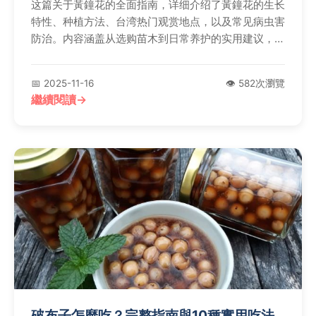
这篇关于黃鐘花的全面指南，详细介绍了黃鐘花的生长
特性、种植方法、台湾热门观赏地点，以及常见病虫害
防治。内容涵盖从选购苗木到日常养护的实用建议，并
解答用户常问问题，帮助园艺爱好者轻松培育黃鐘花，
享受其金黄花朵的美丽。无论你是新手还是资深玩家，
📅 2025-11-16
👁️ 582次瀏覽
都能找到有价值的信息。
繼續閱讀
破布子怎麼吃？完整指南與10種實用吃法