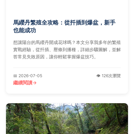
馬纓丹繁殖全攻略：從扦插到爆盆，新手
也能成功
想讓陽台的馬纓丹開成花球嗎？本文分享我多年的繁殖
實戰經驗，從扦插、壓條到播種，詳細步驟圖解，並解
答常見失敗原因，讓你輕鬆掌握爆盆技巧。
📅 2026-07-05
👁️ 126次瀏覽
繼續閱讀