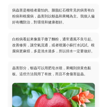
病蟲害是種植者最怕的。胭脂紅石榴常見的病害有白
粉病和根腐病，蟲害則以蚜蟲和果蠅為主。我個人偏
好有機防治，對環境和健康都好。
白粉病看起來像葉子撒了麵粉，通常通風不良引起。
改善修剪，讓空氣流通，或者噴灑小蘇打水試試。根
腐病更麻煩，多是澆水過多，所以排水一定要做好。
蟲害部分，蚜蟲可以用肥皂水噴，果蠅則掛黃色黏
板。這些方法我用了有效，而且不會傷害益蟲。