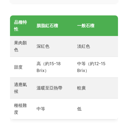
品種特
胭脂紅石榴
一般石榴
性
果肉顏
深紅色
淡紅色
色
高（約15-18
中等（約12-15
甜度
Brix）
Brix）
適應氣
溫暖至亞熱帶
較廣
候
種植難
中等
低
度