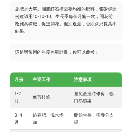
施肥是大事。胭脂紅石榴需要均衡的肥料，氮磷鉀比
例建議用10-10-10。生長季每個月施一次，開花前
改施高磷肥，促進開花。但別過量，否則會只長葉不
結果。
這是我常用的年度照顧計畫，你可以參考：
月份
主要工作
注意事項
1-2
避免低溫時修剪，傷
修剪枝條
月
口易感染
3-4
施春肥、澆水增
開始生長，需養分支
月
加
援