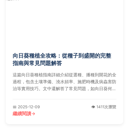
向日葵種植全攻略：從種子到盛開的完整
指南與常見問題解答
這篇向日葵種植指南詳細介紹從選種、播種到開花的全
過程，包含土壤準備、澆水頻率、施肥時機及病蟲害防
治等實用技巧。文中還解答了常見問題，如向日葵何時
開花、如何避免徒長等，幫助新手輕鬆成功種植向日
葵，享受金黃花海的樂趣。
📅 2025-12-09
👁️ 1411次瀏覽
繼續閱讀