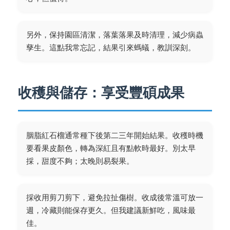
另外，保持園區清潔，落葉落果及時清理，減少病蟲
孳生。這點我常忘記，結果引來螞蟻，教訓深刻。
收穫與儲存：享受豐碩成果
胭脂紅石榴通常種下後第二三年開始結果。收穫時機
要看果皮顏色，轉為深紅且有點軟時最好。別太早
採，甜度不夠；太晚則易裂果。
採收用剪刀剪下，避免拉扯傷樹。收成後常溫可放一
週，冷藏則能保存更久。但我建議新鮮吃，風味最
佳。