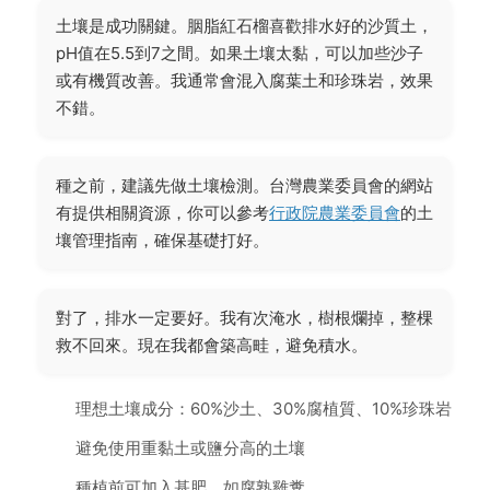
土壤是成功關鍵。胭脂紅石榴喜歡排水好的沙質土，
pH值在5.5到7之間。如果土壤太黏，可以加些沙子
或有機質改善。我通常會混入腐葉土和珍珠岩，效果
不錯。
種之前，建議先做土壤檢測。台灣農業委員會的網站
有提供相關資源，你可以參考
行政院農業委員會
的土
壤管理指南，確保基礎打好。
對了，排水一定要好。我有次淹水，樹根爛掉，整棵
救不回來。現在我都會築高畦，避免積水。
理想土壤成分：60%沙土、30%腐植質、10%珍珠岩
避免使用重黏土或鹽分高的土壤
種植前可加入基肥，如腐熟雞糞