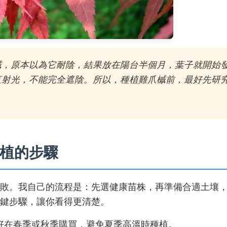
槭，原本以為它耐陰，結果放在陽台半個月，葉子就開始
直射光，不能完全遮陰。所以，種植雞爪槭前，最好先研
植的步驟
敗。我自己的流程是：先選健康苗株，再準備合適土壤
鍵步驟，讓你看得更清楚。
好在春季或秋季購買，避免夏季高溫時種植。