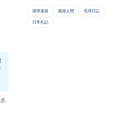
‌環球漫遊
風味人間
毛球日記
日常札記
對
子
雞爪