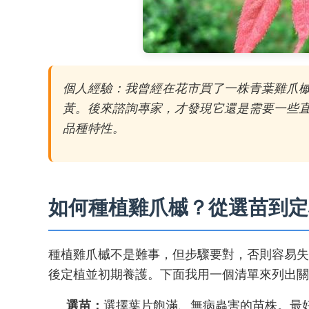
個人經驗：我曾經在花市買了一株青葉雞爪
黃。後來諮詢專家，才發現它還是需要一些
品種特性。
如何種植雞爪槭？從選苗到定
種植雞爪槭不是難事，但步驟要對，否則容易失
後定植並初期養護。下面我用一個清單來列出關
選苗：
選擇葉片飽滿、無病蟲害的苗株。最