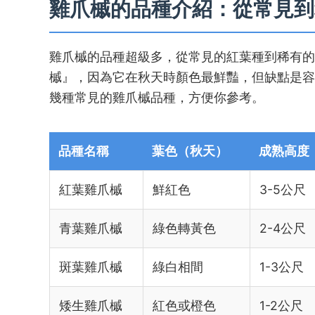
雞爪槭的品種介紹：從常見到
雞爪槭的品種超級多，從常見的紅葉種到稀有的
槭』，因為它在秋天時顏色最鮮豔，但缺點是容
幾種常見的雞爪槭品種，方便你參考。
品種名稱
葉色（秋天）
成熟高度
紅葉雞爪槭
鮮紅色
3-5公尺
青葉雞爪槭
綠色轉黃色
2-4公尺
斑葉雞爪槭
綠白相間
1-3公尺
矮生雞爪槭
紅色或橙色
1-2公尺