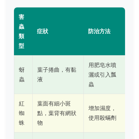
害
蟲
症狀
防治方法
類
型
用肥皂水噴
蚜
葉子捲曲，有黏
灑或引入瓢
蟲
液
蟲
紅
葉面有細小斑
增加濕度，
蜘
點，葉背有網狀
使用殺蟎劑
蛛
物