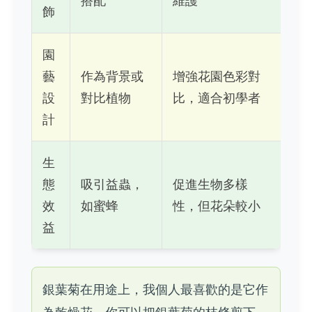
搭配
維護
飾
園
藝
作為背景或
增強花園色彩對
設
對比植物
比，適合初學者
計
生
態
吸引益蟲，
促進生物多樣
效
如蜜蜂
性，但花朵較小
益
銀葉菊在用途上，我個人最喜歡的是它作
為乾燥花。你可以把銀葉菊的枝條剪下