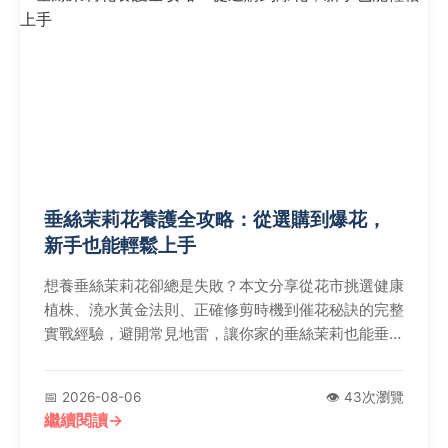
垂絲茉莉花養護全攻略：從選購到爆花，
新手也能輕鬆上手
想養垂絲茉莉花卻總是失敗？本文分享從花市挑選健康
植株、澆水黃金法則、正確修剪時機到催花秘訣的完整
實戰經驗，避開常見地雷，讓你家的垂絲茉莉也能垂掛
滿樹浪漫白花。
📅 2026-08-06
👁️ 43次瀏覽
繼續閱讀