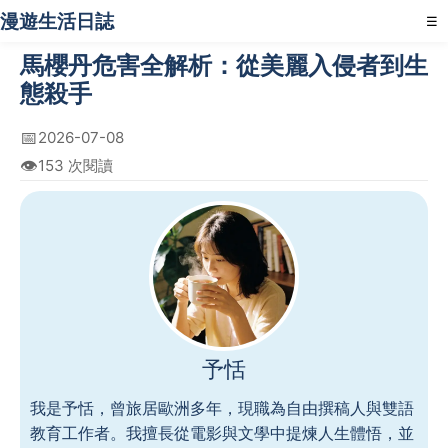
漫遊生活日誌
☰
馬櫻丹危害全解析：從美麗入侵者到生
態殺手
📅
2026-07-08
👁️
153 次閱讀
予恬
我是予恬，曾旅居歐洲多年，現職為自由撰稿人與雙語
教育工作者。我擅長從電影與文學中提煉人生體悟，並