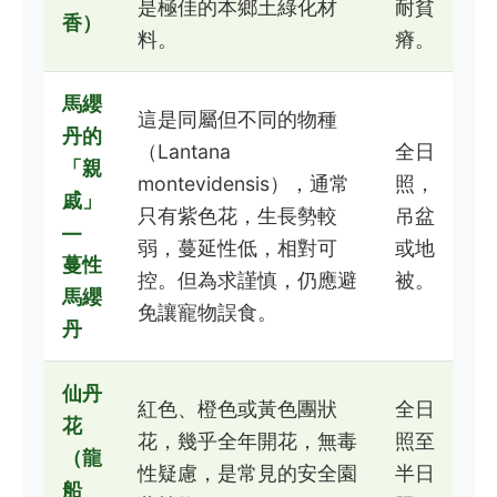
是極佳的本鄉土綠化材
耐貧
香）
料。
瘠。
馬纓
這是同屬但不同的物種
丹的
（Lantana
全日
「親
montevidensis），通常
照，
戚」
只有紫色花，生長勢較
吊盆
—
弱，蔓延性低，相對可
或地
蔓性
控。但為求謹慎，仍應避
被。
馬纓
免讓寵物誤食。
丹
仙丹
紅色、橙色或黃色團狀
全日
花
花，幾乎全年開花，無毒
照至
（龍
性疑慮，是常見的安全園
半日
船