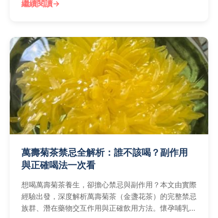
繼續閱讀
識，讓您的木玫瑰茁壯成長。
萬壽菊茶禁忌全解析：誰不該喝？副作用
與正確喝法一次看
想喝萬壽菊茶養生，卻擔心禁忌與副作用？本文由實際
經驗出發，深度解析萬壽菊茶（金盞花茶）的完整禁忌
族群、潛在藥物交互作用與正確飲用方法。懷孕哺乳、