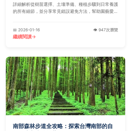
詳細解析從樹苗選擇、土壤準備、種植步驟到日常養護
的所有細節，並分享常見錯誤避免方法，幫助園藝愛好
者輕鬆培育出美麗櫻花，享受春季浪漫花景。
📅 2026-01-16
👁️ 947次瀏覽
繼續閱讀
南部森林步道全攻略：探索台灣南部的自