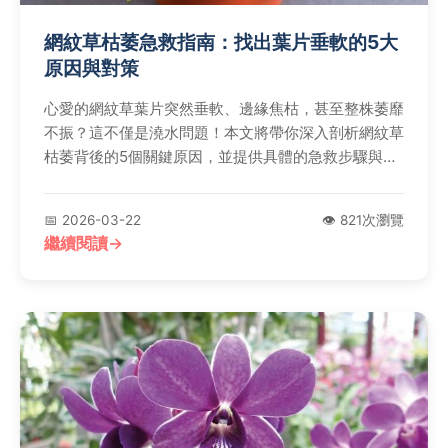
網紋草枯萎急救指南：找出葉片垂軟的5大
原因與對策
心愛的網紋草葉片突然垂軟、邊緣焦枯，甚至整株萎靡
不振？這不僅是澆水問題！本文將帶你深入剖析網紋草
枯萎背後的5個關鍵原因，並提供具體的急救步驟與長
期照顧心法，讓你不再當植物殺手。
📅 2026-03-22
👁️ 821次瀏覽
繼續閱讀