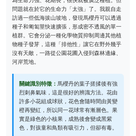
為生命力強、花期長，很快就被廣泛種植。但
問題就在於它的生命力「太強」了。我親自走
訪過一些低海拔山坡地，發現馬櫻丹可以透過
種子和匍匐莖快速擴張，形成密不透風的單一
植群。它會分泌一種化學物質抑制周邊其他植
物種子發芽，這種「排他性」讓它在野外幾乎
沒有天敵，一路從公園花圃入侵到森林邊緣、
河岸荒地。
關鍵識別特徵：
馬櫻丹的葉子搓揉後有強
烈刺鼻氣味，這是很好的辨識方法。花由
許多小花組成球狀，花色會隨時間由黃變
橙再變紅，所以同一花球常有漸層色。果
實是綠色的小核果，成熟後會變成黑紫
色，對孩童和鳥類有吸引力，但卻有毒。