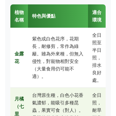
植物
適合
特色與優點
名稱
環境
全日
紫色或白色花序，花期
照至
長，耐修剪，常作為綠
半日
金露
籬。雖為外來種，但無入
照，
花
侵性，對寵物相對安全
排水
（大量食用仍可能不
良好
適）。
處。
台灣原生種，白色小花香
全日
月橘
氣濃郁，能吸引多種昆
照，
（七
蟲，果實可食（對人）。
耐旱
里