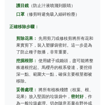
護目鏡
（防止汁液噴濺到眼睛）
口罩
（修剪時避免吸入細碎粉塵）
正確移除步驟：
剪除花果：
先用剪刀或修枝剪將所有花和
果實剪下，裝入塑膠袋密封。這一步是為
了防止種子散播，非常重要。
挖掘根部：
使用鏟子或鋤頭，盡可能將整
株連根挖起。馬櫻丹的根系發達，要挖得
深一點、範圍大一點，確保主要根莖都被
移除。
妥善處理：
將所有植株殘體（枝葉、根、
花果）放入堅固的垃圾袋中，
密封好
，作
為一般垃圾處理。切勿隨意丟棄在野外或